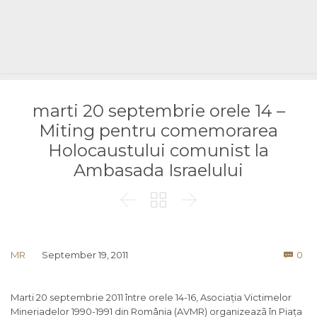
marti 20 septembrie orele 14 –
Miting pentru comemorarea
Holocaustului comunist la
Ambasada Israelului



Co
MR
September 19, 2011
0

Marti 20 septembrie 2011 între orele 14-16, Asociația Victimelor
Mineriadelor 1990-1991 din România (AVMR) organizeazã în Piața