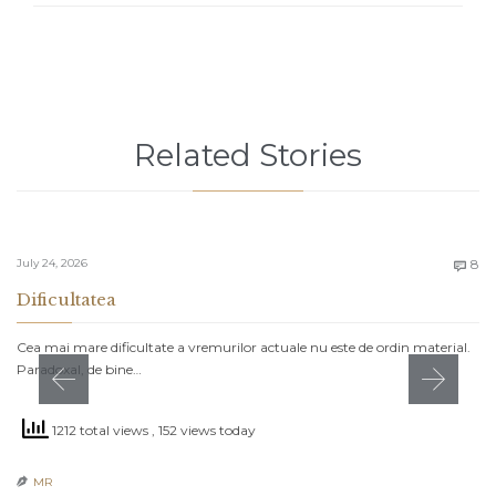
Related Stories
C
July 24, 2026
8

Dificultatea
Cea mai mare dificultate a vremurilor actuale nu este de ordin material.
Paradoxal, de bine…
1212 total views
, 152 views today
MR
