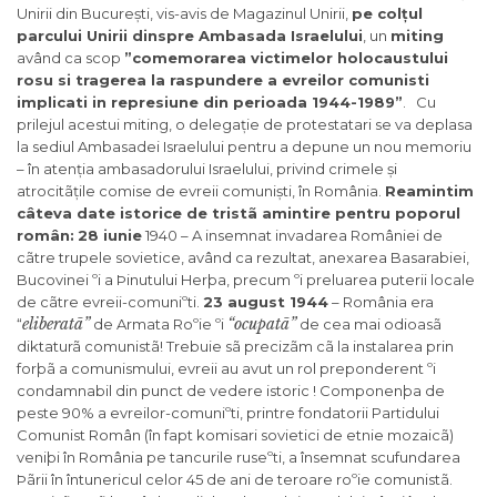
Unirii din București, vis-avis de Magazinul Unirii,
pe col
ț
ul
parcului Unirii dinspre Ambasada Israelului
, un
miting
având ca scop
”comemorarea victimelor holocaustului
rosu si tragerea la raspundere a evreilor comunisti
implicati in represiune din perioada 1944-1989”
. Cu
prilejul acestui miting, o delegație de protestatari se va deplasa
la sediul Ambasadei Israelului pentru a depune un nou memoriu
– în atenția ambasadorului Israelului, privind crimele și
atrocitãțile comise de evreii comuniști, în România.
Reamintim
câteva date istorice de tristã amintire pentru poporul
român:
28 iunie
1940 – A insemnat invadarea României de
cãtre trupele sovietice, având ca rezultat, anexarea Basarabiei,
Bucovinei ºi a Þinutului Herþa, precum ºi preluarea puterii locale
de cãtre evreii-comuniºti.
23 august 1944
– România era
eliberatã”
“ocupatã”
“
de Armata Roºie ºi
de cea mai odioasã
diktaturã comunistã! Trebuie sã precizãm cã la instalarea prin
forþã a comunismului, evreii au avut un rol preponderent ºi
condamnabil din punct de vedere istoric ! Componenþa de
peste 90% a evreilor-comuniºti, printre fondatorii Partidului
Comunist Român (în fapt komisari sovietici de etnie mozaicã)
veniþi în România pe tancurile ruseºti, a însemnat scufundarea
Þãrii în întunericul celor 45 de ani de teroare roºie comunistã.