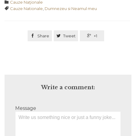
Category

Cauze Naţionale
Tags

Cauze Nationale
,
Dumnezeu si Neamul meu

Share

Tweet

+1
Write a comment:
Message