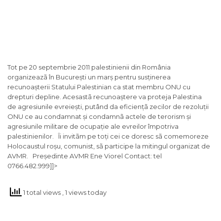
Tot pe 20 septembrie 2011 palestinienii din România
organizeazã în București un marș pentru susținerea
recunoașterii Statului Palestinian ca stat membru ONU cu
drepturi depline. Acesastã recunoaștere va proteja Palestina
de agresiunile evreiești, putând da eficiențã zecilor de rezoluții
ONU ce au condamnat și condamnã actele de terorism și
agresiunile militare de ocupație ale evreilor împotriva
palestinienilor. Îi invitãm pe toți cei ce doresc sã comemoreze
Holocaustul roșu, comunist, sã participe la mitingul organizat de
AVMR. Președinte AVMR Ene Viorel Contact: tel
0766.482.999]]>
1 total views
, 1 views today