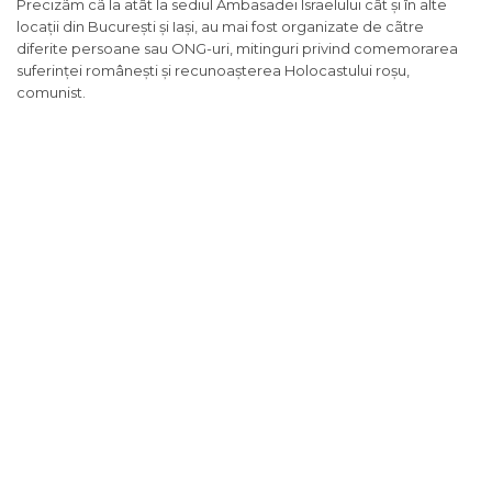
Precizãm cã la atât la sediul Ambasadei Israelului cât și în alte
locații din București și Iași, au mai fost organizate de cãtre
diferite persoane sau ONG-uri, mitinguri privind comemorarea
suferinței românești și recunoașterea Holocastului roșu,
comunist.