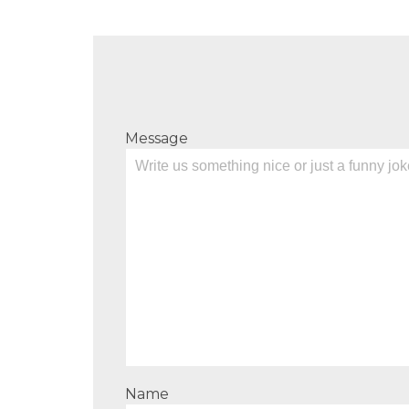
Message
Name