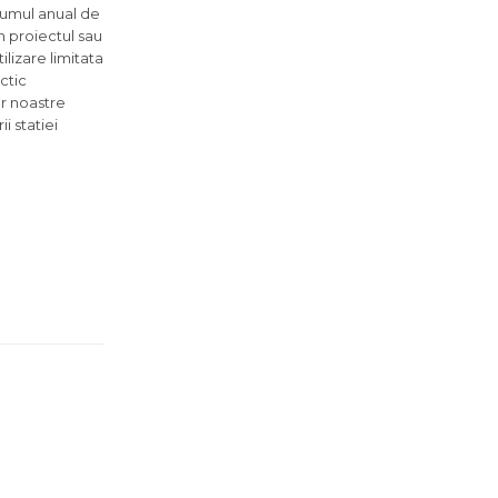
sumul anual de
 proiectul sau
lizare limitata
ctic
or noastre
i statiei