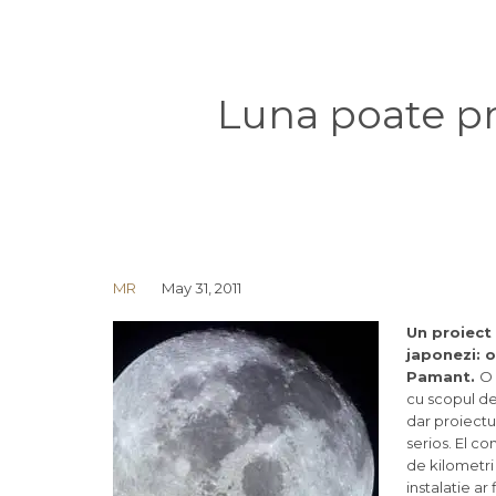
Luna poate p
MR
May 31, 2011
Un proiect 
japonezi: 
Pamant.
O 
cu scopul d
dar proiectu
serios. El co
de kilometri 
instalatie a