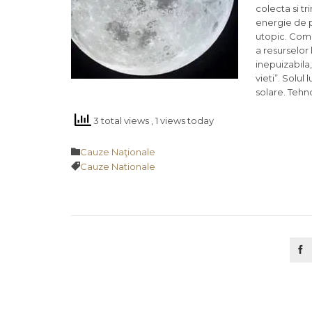
colecta si t
energie de 
utopic. Comp
a resurselor 
inepuizabila,
vieti”. Solul
solare. Tehn
3 total views
, 1 views today
Category

Cauze Naţionale
Tags

Cauze Nationale
