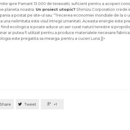
rimite spre Pamant 13.000 de terawatti, suficient pentru a acoperi con
pe planeta noastra.
Un proiect utopic?
Shimizu Corporation crede in
ania a postat pe site-ul sau: “Trecerea economiei mondiale de la o uti
la una nelimitata este visul intregii umanitati. Aceasta energie este pra
 fiind ecologica si poate aduce un aer curat naturii terestre si propriil
 lunar ar putea fi utilizat pentru a produce materialele necesare fabricari
ologia este pregatita sa mearga, pentru a cuceri Luna.]]>
Share

Tweet

+1