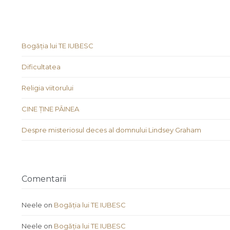
Bogăția lui TE IUBESC
Dificultatea
Religia viitorului
CINE ȚINE PÂINEA
Despre misteriosul deces al domnului Lindsey Graham
Comentarii
Neele
on
Bogăția lui TE IUBESC
Neele
on
Bogăția lui TE IUBESC