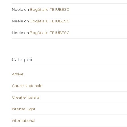
Neele
on
Bogăția lui TE IUBESC
Neele
on
Bogăția lui TE IUBESC
Neele
on
Bogăția lui TE IUBESC
Categorii
Arhive
Cauze Naţionale
Creaţie literară
Intense Light
international