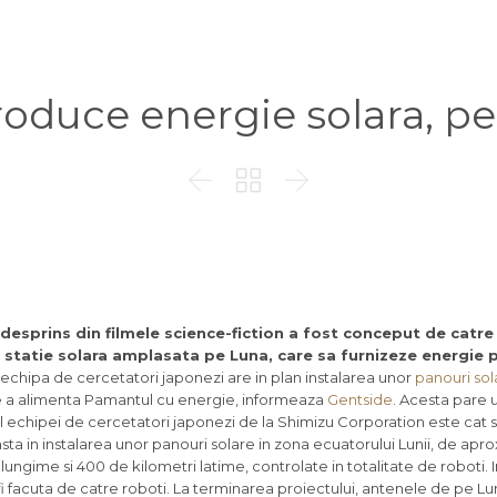
roduce energie solara, p



desprins din filmele science-fiction a fost conceput de catre
o statie solara amplasata pe Luna, care sa furnizeze energie 
echipa de cercetatori japonezi are in plan instalarea unor
panouri sol
e a alimenta Pamantul cu energie, informeaza
Gentside
. Acesta pare 
l echipei de cercetatori japonezi de la Shimizu Corporation este cat
nsta in instalarea unor panouri solare in zona ecuatorului Lunii, de apro
lungime si 400 de kilometri latime, controlate in totalitate de roboti.
r fi facuta de catre roboti. La terminarea proiectului, antenele de pe L