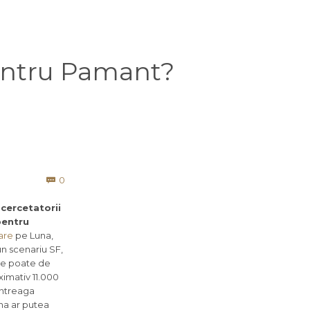
entru Pamant?
Comments
0

 cercetatorii
pentru
are
pe Luna,
un scenariu SF,
 se poate de
ximativ 11.000
 Intreaga
una ar putea