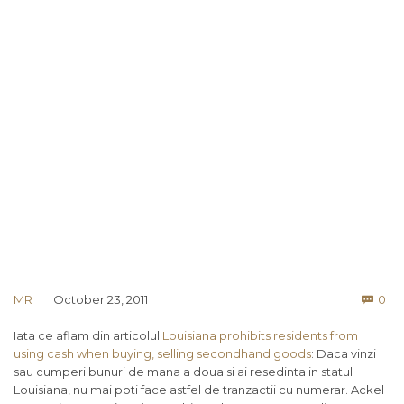
Co
MR
October 23, 2011
0

Iata ce aflam din articolul
Louisiana prohibits residents from
using cash when buying, selling secondhand goods
: Daca vinzi
sau cumperi bunuri de mana a doua si ai resedinta in statul
Louisiana, nu mai poti face astfel de tranzactii cu numerar. Ackel