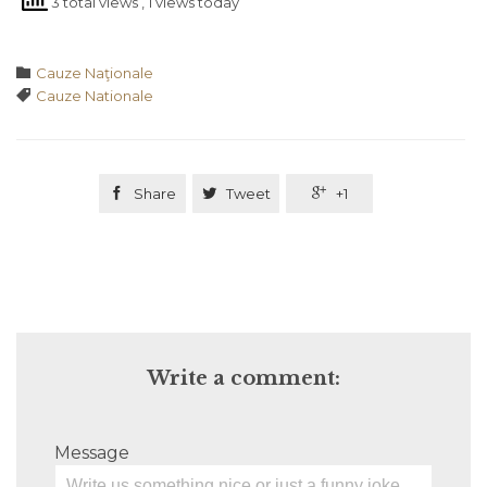
3 total views
, 1 views today
Category

Cauze Naţionale
Tags

Cauze Nationale

Share

Tweet

+1
Write a comment:
Message