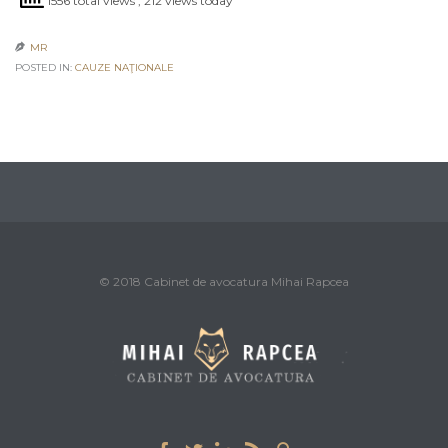
1556 total views
, 212 views today
MR

POSTED IN:
CAUZE NAŢIONALE
© 2018 Cabinet de avocatura Mihai Rapcea