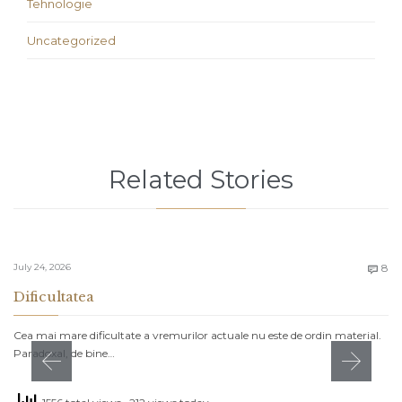
Tehnologie
Uncategorized
Related Stories
C
July 24, 2026
8

Dificultatea
Cea mai mare dificultate a vremurilor actuale nu este de ordin material.
Paradoxal, de bine…