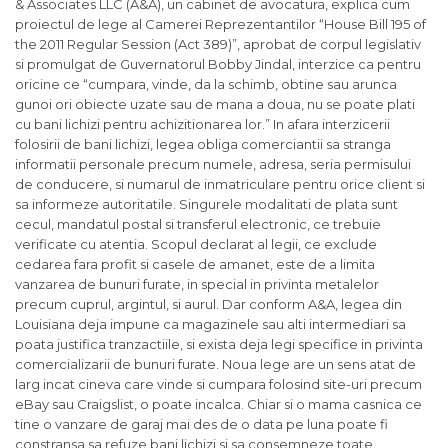
& Associates LLC (A&A), un cabinet de avocatura, explica cum
proiectul de lege al Camerei Reprezentantilor “House Bill 195 of
the 2011 Regular Session (Act 389)”, aprobat de corpul legislativ
si promulgat de Guvernatorul Bobby Jindal, interzice ca pentru
oricine ce “cumpara, vinde, da la schimb, obtine sau arunca
gunoi ori obiecte uzate sau de mana a doua, nu se poate plati
cu bani lichizi pentru achizitionarea lor.” In afara interzicerii
folosirii de bani lichizi, legea obliga comerciantii sa stranga
informatii personale precum numele, adresa, seria permisului
de conducere, si numarul de inmatriculare pentru orice client si
sa informeze autoritatile. Singurele modalitati de plata sunt
cecul, mandatul postal si transferul electronic, ce trebuie
verificate cu atentia. Scopul declarat al legii, ce exclude
cedarea fara profit si casele de amanet, este de a limita
vanzarea de bunuri furate, in special in privinta metalelor
precum cuprul, argintul, si aurul. Dar conform A&A, legea din
Louisiana deja impune ca magazinele sau alti intermediari sa
poata justifica tranzactiile, si exista deja legi specifice in privinta
comercializarii de bunuri furate. Noua lege are un sens atat de
larg incat cineva care vinde si cumpara folosind site-uri precum
eBay sau Craigslist, o poate incalca. Chiar si o mama casnica ce
tine o vanzare de garaj mai des de o data pe luna poate fi
constransa sa refuze bani lichizi si sa consemneze toate