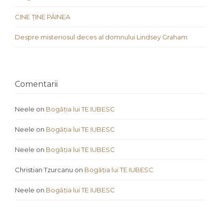
CINE ȚINE PÂINEA
Despre misteriosul deces al domnului Lindsey Graham
Comentarii
Neele
on
Bogăția lui TE IUBESC
Neele
on
Bogăția lui TE IUBESC
Neele
on
Bogăția lui TE IUBESC
Christian Tzurcanu
on
Bogăția lui TE IUBESC
Neele
on
Bogăția lui TE IUBESC