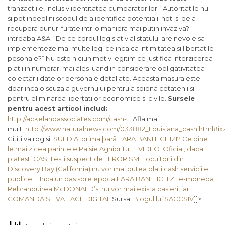
tranzactiile, inclusiv identitatea cumparatorilor. “Autoritatile nu-
si pot indeplini scopul de a identifica potentialii hoti si de a
recupera bunuri furate intr-o maniera mai putin invaziva?”
intreaba A&A. “De ce corpul legislativ al statului are nevoie sa
implementeze mai multe legi ce incalca intimitatea si libertatile
pesonale?” Nu este niciun motiv legitim ce justifica interzicerea
platii in numerar, mai ales luand in considerare obligativitatea
colectarii datelor personale detaliate. Aceasta masura este
doar inca o scuza a guvernului pentru a spiona cetatenii si
pentru eliminarea libertatilor economice si civile.
Sursele
pentru acest articol includ:
http://ackelandassociates.com/cash-…
Afla mai
mult:
http://www.naturalnews.com/033882_Louisiana_cash.html#ixz
Cititi va rog si:
SUEDIA, prima þarã FARA BANI LICHIZI? Ce bine
le mai zicea parintele Paisie Aghioritul …
VIDEO: Oficial, daca
platesti CASH esti suspect de TERORISM. Locuitorii din
Discovery Bay (California) nu vor mai putea plati cash serviciile
publice …
Inca un pas spre epoca FARA BANI LICHIZI: e-moneda
Rebranduirea McDONALD’s: nu vor mai exista casieri, iar
COMANDA SE VA FACE DIGITAL
Sursa:
Blogul lui SACCSIV
]]>