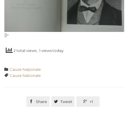
]]>
2 total views
, 1 views today
Category

Cauze Naţionale
Tags

Cauze Nationale

Share

Tweet

+1