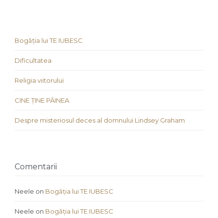
Bogăția lui TE IUBESC
Dificultatea
Religia viitorului
CINE ȚINE PÂINEA
Despre misteriosul deces al domnului Lindsey Graham
Comentarii
Neele
on
Bogăția lui TE IUBESC
Neele
on
Bogăția lui TE IUBESC