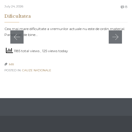
C
July 24, 2026
8

Dificultatea
Cea mai mare dificultate a vremurilor actuale nu este de ordin material.
Paradoxal, de bine…
1185 total views
, 125 views today
MR

POSTED IN:
CAUZE NAŢIONALE