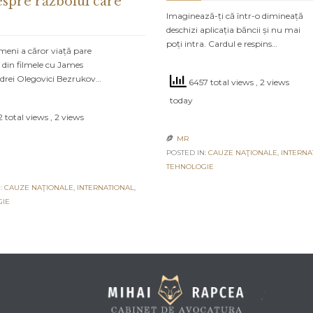
espre războiul care
Imaginează-ți că într-o dimineață
deschizi aplicația băncii și nu mai
poți intra. Cardul e respins…
meni a căror viață pare
 din filmele cu James
drei Olegovici Bezrukov…
6457 total views
, 2 views
today
 total views
, 2 views
MR

POSTED IN:
CAUZE NAŢIONALE
,
INTERNA
TEHNOLOGIE
:
CAUZE NAŢIONALE
,
INTERNATIONAL
,
GIE