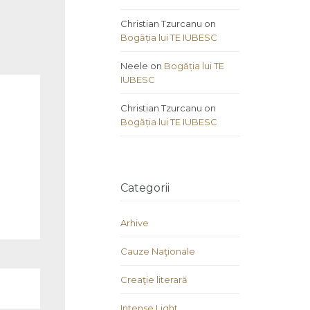
Christian Tzurcanu
on
Bogăția lui TE IUBESC
Neele
on
Bogăția lui TE
IUBESC
Christian Tzurcanu
on
Bogăția lui TE IUBESC
Categorii
Arhive
Cauze Naţionale
Creaţie literară
Intense Light