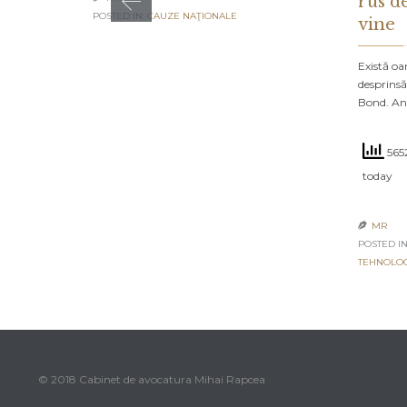
rus d
POSTED IN:
CAUZE NAŢIONALE
vine
Există oa
desprinsă
Bond. An
5652
today
MR

POSTED IN
TEHNOLO
© 2018 Cabinet de avocatura Mihai Rapcea