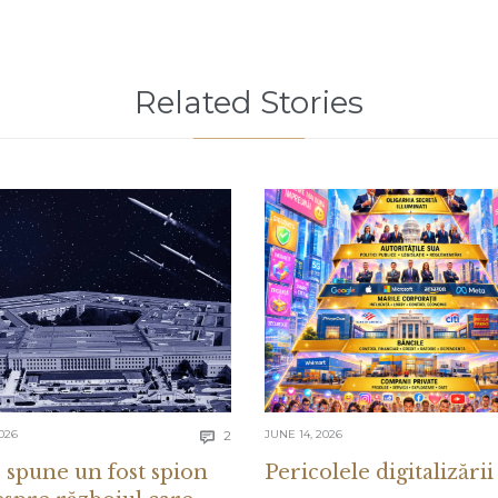
Related Stories
Comments
026
2
JUNE 14, 2026

 spune un fost spion
Pericolele digitalizării