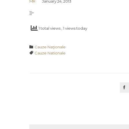
MR
January 24, 2013
]]>
1 total views
, 1 views today
Category

Cauze Naţionale
Tags

Cauze Nationale
