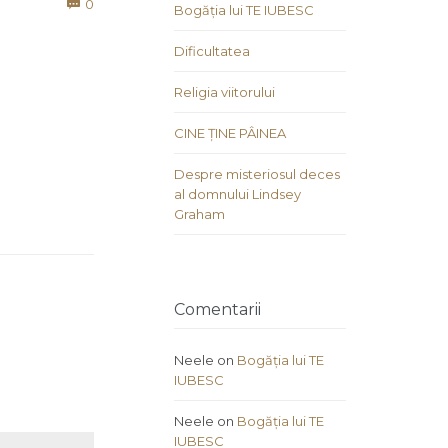
Comments
0

Bogăția lui TE IUBESC
Dificultatea
Religia viitorului
CINE ȚINE PÂINEA
Despre misteriosul deces
al domnului Lindsey
Graham
Comentarii
Neele
on
Bogăția lui TE
IUBESC
Neele
on
Bogăția lui TE
IUBESC