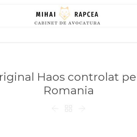
Skip
to
content
ginal Haos controlat pent
Romania


