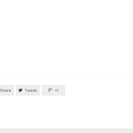
Share

Tweet

+1