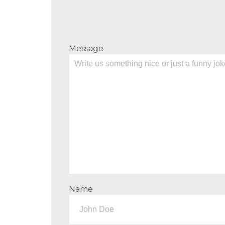
Message
Name