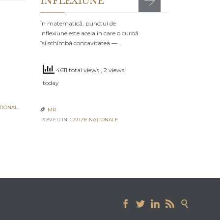
INFLEXIUNE
POSTED IN:
CA
În matematică, punctul de
inflexiune este acela în care o curbă
își schimbă concavitatea —…
4611 total views
, 2 views
today
TIONAL
,
MR

POSTED IN:
CAUZE NAŢIONALE




