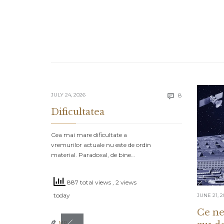
Comments
JULY 24, 2026
8

Dificultatea
Cea mai mare dificultate a
vremurilor actuale nu este de ordin
material. Paradoxal, de bine…
887 total views
, 2 views
today
JUNE 21, 2
Ce ne
MR
