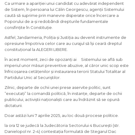
Ca urmare a apariției unui candidat cu adevărat independent
de Sistem, în persoana lui Călin Georgescu, agenții Sistemului
caută să suprime prin manevre disperate orice încercare a
Poporului de a-și redobândi drepturile fundamentale
consfințite în Constituție.
Astfel, Jandarmeria, Poliția și Justiția au devenit instrumente de
opresiune împotriva celor care au curajul să își ceară dreptul
constituțional la ALEGERI LIBERE.
În acest moment, zeci de opozanți ai Sistemului se află sub
imperiul unor măsuri preventive abuzive, al căror unic scop este
înfricoșarea cetățenilor și instaurarea terorii Statului Totalitar al
Partidului Unic al Securiștilor.
Zilnic, departe de ochii unei prese aservite politic, sunt
”executați” la comandă politică, în instanțe, departe de ochii
publicului, activiștii naționaliști care au îndrăznit să se opună
dictaturii.
Doar astăzi luni 7 aprilie 2025, au loc două procese politice.
la ora 12 se judecă la Judecătoria Sectorului 4 București (str.
Danielopol nr. 2-4) contestația formulată de Stegarul Dac