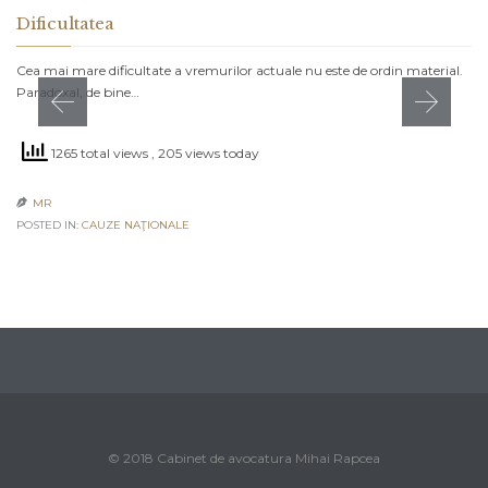
Dificultatea
Cea mai mare dificultate a vremurilor actuale nu este de ordin material.
Paradoxal, de bine…
1265 total views
, 205 views today
MR

POSTED IN:
CAUZE NAŢIONALE
© 2018 Cabinet de avocatura Mihai Rapcea