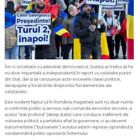
Într-o societate cu adevărat democratică, Justiția ar trebui să fie
nu doar imparțială și independentă în raport cu celelalte puteri
din Stat, dar și să cenzureze activ excesele clasei politice,
derapajele și încălcările drepturilor fundamentale ale
cetățenilor.
Este evident faptul că în România magistrații sunt nu doar numiți
și controlați politic și servesc sub comanda serviciilor secrete, a
acelui ”stat profund” (deep state) care conduce indiferent de
culoarea politică a partidului aflat la guvernare, ci au devenit
instrumentele (”butoanele”) acestui sistem represiv oprimând și
condamnând politic opozanții Sistemului.