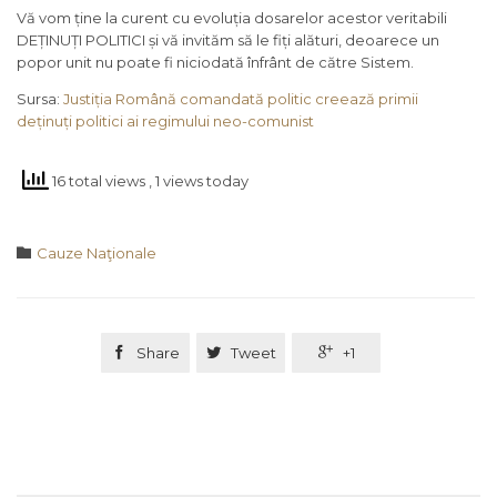
Vă vom ține la curent cu evoluția dosarelor acestor veritabili
DEȚINUȚI POLITICI și vă invităm să le fiți alături, deoarece un
popor unit nu poate fi niciodată înfrânt de către Sistem.
Sursa:
Justiția Română comandată politic creează primii
deținuți politici ai regimului neo-comunist
16 total views
, 1 views today
Category

Cauze Naţionale

Share

Tweet

+1