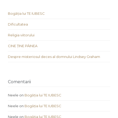
Bogăția lui TE IUBESC
Dificultatea
Religia viitorului
CINE ȚINE PÂINEA
Despre misteriosul deces al domnului Lindsey Graham
Comentarii
Neele
on
Bogăția lui TE IUBESC
Neele
on
Bogăția lui TE IUBESC
Neele
on
Bogăția lui TE IUBESC