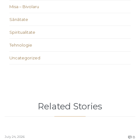
Misa – Bivolaru
Sănătate
Spiritualitate
Tehnologie
Uncategorized
Related Stories
C
July 24, 2026
8
