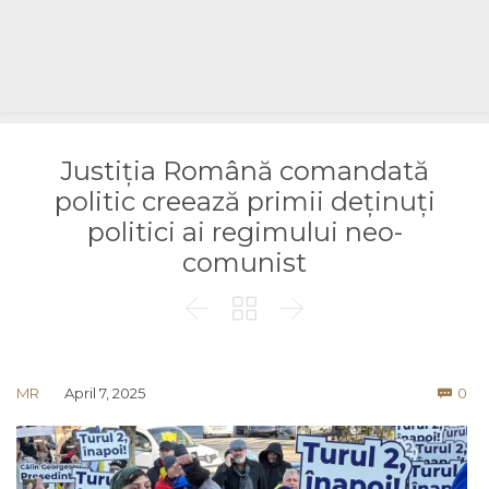
Justiția Română comandată
politic creează primii deținuți
politici ai regimului neo-
comunist



Co
MR
April 7, 2025
0
