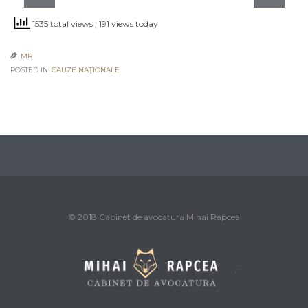
1535 total views
, 191 views today
MR

POSTED IN:
CAUZE NAŢIONALE
© 2018 Cabinet de avocatura Mihai Rapcea