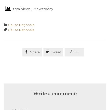
1 total views
, 1 views today
Category

Cauze Naţionale
Tags

Cauze Nationale

Share

Tweet

+1
Write a comment: