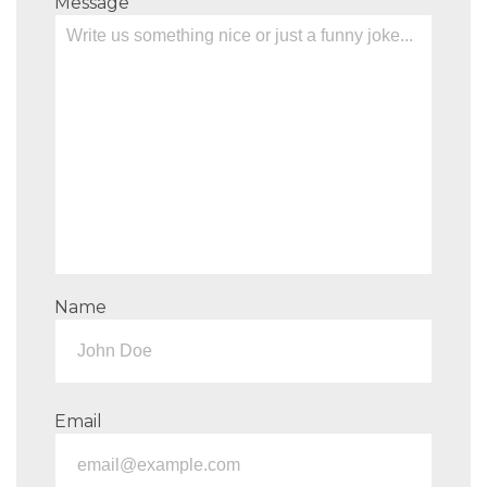
Message
Name
Email