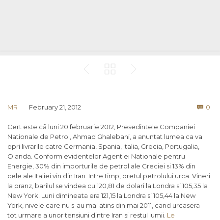



Co
MR
February 21, 2012
0

Cert este cã luni 20 februarie 2012, Presedintele Companiei
Nationale de Petrol, Ahmad Ghalebani, a anuntat lumea ca va
opri livrarile catre Germania, Spania, Italia, Grecia, Portugalia,
Olanda. Conform evidentelor Agentiei Nationale pentru
Energie, 30% din importurile de petrol ale Greciei si 13% din
cele ale Italiei vin din Iran. Intre timp, pretul petrolului urca. Vineri
la pranz, barilul se vindea cu 120,81 de dolari la Londra si 105,35 la
New York. Luni dimineata era 121,15 la Londra si 105,44 la New
York, nivele care nu s-au mai atins din mai 2011, cand urcasera
tot urmare a unor tensiuni dintre Iran si restul lumii.
Le