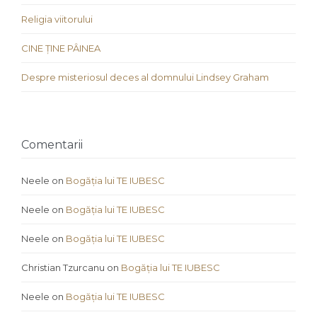
Religia viitorului
CINE ȚINE PÂINEA
Despre misteriosul deces al domnului Lindsey Graham
Comentarii
Neele
on
Bogăția lui TE IUBESC
Neele
on
Bogăția lui TE IUBESC
Neele
on
Bogăția lui TE IUBESC
Christian Tzurcanu
on
Bogăția lui TE IUBESC
Neele
on
Bogăția lui TE IUBESC