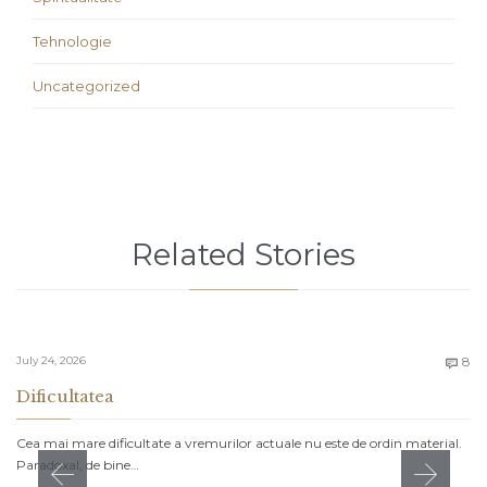
Tehnologie
Uncategorized
Related Stories
C
July 24, 2026
8

Dificultatea
Cea mai mare dificultate a vremurilor actuale nu este de ordin material.
Paradoxal, de bine…