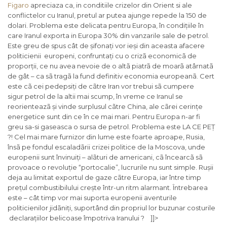
Figaro
apreciaza ca, in conditiile crizelor din Orient si ale
conflictelor cu Iranul, pretul ar putea ajunge repede la 150 de
dolari. Problema este delicata pentru Europa, în condițiile în
care Iranul exporta in Europa 30% din vanzarile sale de petrol.
Este greu de spus cât de șifonați vor ieși din aceasta afacere
politicienii europeni, confruntați cu o crizã economicã de
proporții, ce nu avea nevoie de o altã piatrã de moarã atârnatã
de gât – ca sã tragã la fund definitiv economia europeanã. Cert
este cã cei pedepsiți de cãtre Iran vor trebui sã cumpere
sigur petrol de la altii mai scump, în vreme ce Iranul se
reorienteazã și vinde surplusul cãtre China, ale cãrei cerințe
energetice sunt din ce în ce mai mari. Pentru Europa n-ar fi
greu sa-si gaseasca o sursa de petrol. Problema este LA CE PEȚ
?! Cel mai mare furnizor din lume este foarte aproape, Rusia,
însã pe fondul escaladãrii crizei politice de la Moscova, unde
europenii sunt învinuiți – alãturi de americani, cã încearcã sã
provoace o revoluție “portocalie”, lucrurile nu sunt simple. Rușii
deja au limitat exportul de gaze cãtre Europa, iar între timp
prețul combustibilului crește într-un ritm alarmant. Întrebarea
este – cât timp vor mai suporta europenii aventurile
politicienilor jidãniți, suportând din propriul lor buzunar costurile
declarațiilor belicoase împotriva Iranului ? ]]>