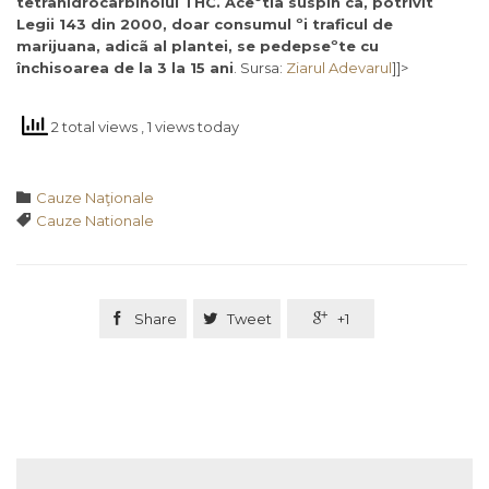
tetrahidrocarbinolul THC. Aceºtia susþin cã, potrivit
Legii 143 din 2000, doar consumul ºi traficul de
marijuana, adicã al plantei, se pedepseºte cu
închisoarea de la 3 la 15 ani
. Sursa:
Ziarul Adevarul
]]>
2 total views
, 1 views today
Category

Cauze Naţionale
Tags

Cauze Nationale

Share

Tweet

+1