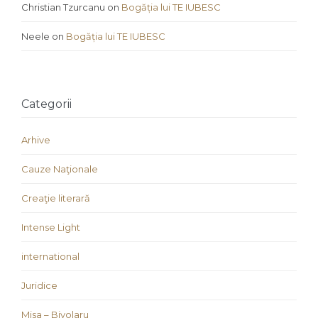
Christian Tzurcanu
on
Bogăția lui TE IUBESC
Neele
on
Bogăția lui TE IUBESC
Categorii
Arhive
Cauze Naţionale
Creaţie literară
Intense Light
international
Juridice
Misa – Bivolaru