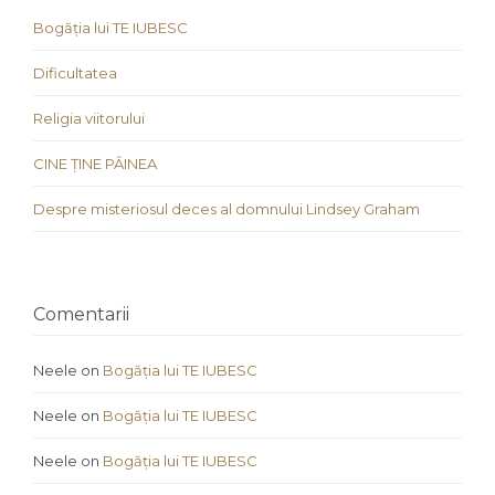
Bogăția lui TE IUBESC
Dificultatea
Religia viitorului
CINE ȚINE PÂINEA
Despre misteriosul deces al domnului Lindsey Graham
Comentarii
Neele
on
Bogăția lui TE IUBESC
Neele
on
Bogăția lui TE IUBESC
Neele
on
Bogăția lui TE IUBESC