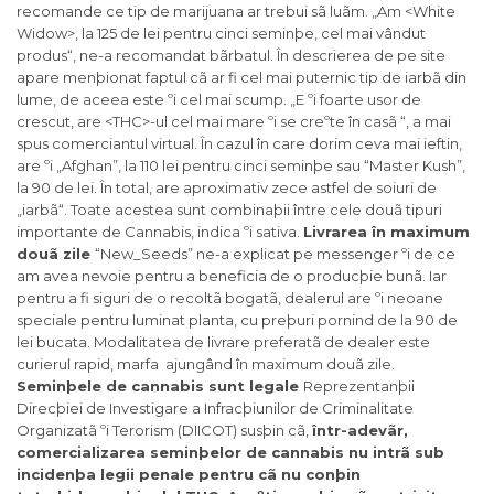
recomande ce tip de marijuana ar trebui sã luãm. „Am <White
Widow>, la 125 de lei pentru cinci seminþe, cel mai vândut
produs“, ne-a recomandat bãrbatul. În descrierea de pe site
apare menþionat faptul cã ar fi cel mai puternic tip de iarbã din
lume, de aceea este ºi cel mai scump. „E ºi foarte usor de
crescut, are <THC>-ul cel mai mare ºi se creºte în casã “, a mai
spus comerciantul virtual. În cazul în care dorim ceva mai ieftin,
are ºi „Afghan”, la 110 lei pentru cinci seminþe sau “Master Kush”,
la 90 de lei. În total, are aproximativ zece astfel de soiuri de
„iarbã“. Toate acestea sunt combinaþii între cele douã tipuri
importante de Cannabis, indica ºi sativa.
Livrarea în maximum
douã zile
“New_Seeds” ne-a explicat pe messenger ºi de ce
am avea nevoie pentru a beneficia de o producþie bunã. Iar
pentru a fi siguri de o recoltã bogatã, dealerul are ºi neoane
speciale pentru luminat planta, cu preþuri pornind de la 90 de
lei bucata. Modalitatea de livrare preferatã de dealer este
curierul rapid, marfa ajungând în maximum douã zile.
Seminþele de cannabis sunt legale
Reprezentanþii
Direcþiei de Investigare a Infracþiunilor de Criminalitate
Organizatã ºi Terorism (DIICOT) susþin cã,
într-adevãr,
comercializarea seminþelor de cannabis nu intrã sub
incidenþa legii penale pentru cã nu conþin