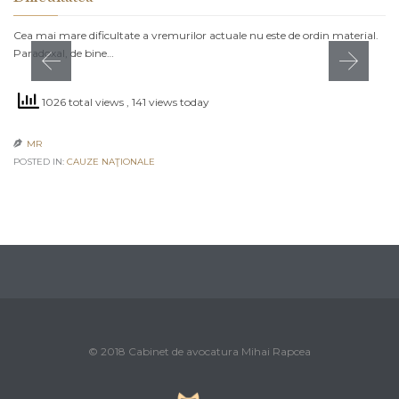
Cea mai mare dificultate a vremurilor actuale nu este de ordin material.
Paradoxal, de bine…
1026 total views
, 141 views today
MR

POSTED IN:
CAUZE NAŢIONALE
© 2018 Cabinet de avocatura Mihai Rapcea