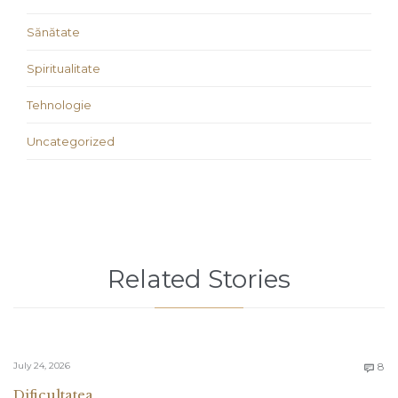
Sănătate
Spiritualitate
Tehnologie
Uncategorized
Related Stories
C
July 24, 2026
8

Dificultatea