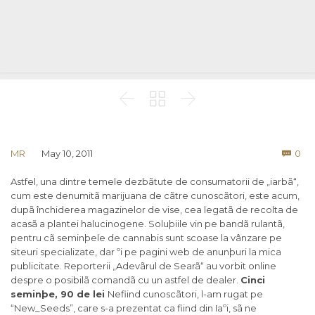



Co
MR
May 10, 2011
0

Astfel, una dintre temele dezbãtute de consumatorii de „iarbã“,
cum este denumitã marijuana de cãtre cunoscãtori, este acum,
dupã închiderea magazinelor de vise, cea legatã de recolta de
acasã a plantei halucinogene. Soluþiile vin pe bandã rulantã,
pentru cã seminþele de cannabis sunt scoase la vânzare pe
siteuri specializate, dar ºi pe pagini web de anunþuri la mica
publicitate. Reporterii „Adevãrul de Searã“ au vorbit online
despre o posibilã comandã cu un astfel de dealer.
Cinci
seminþe, 90 de lei
Nefiind cunoscãtori, l-am rugat pe
“New_Seeds”, care s-a prezentat ca fiind din Iaºi, sã ne