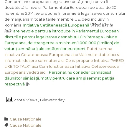
Conform unei propuneri legislative cetãțenești ce va fi
dezbãtutã la nivelul Parlamentului European pe data de 20
noiembrie 2014, se propune în premierã legalizarea consumului
de marijuana în toate țãrile membre UE, deci inclusiv în
Weed like to
România.
Initiativa Cetãteneascã Europeanã ‘
talk
’ are nevoie pentru a introduce in Parlamentul European
discutiile pentru legalizarea cannabisului in intreaga Uniune
Europeana, de strangerea a minimum 1.000.000 (1 milion) de
voturi (semnãturi) ale cetãțenilor europeni.
Puteti semna
Initiativa Cetateneasca Europeana aici
Mai multe statisctici si
informatii despre semnatari aici
Ce isi propune Initiativa “WEED
LIKE TO TALK” aici
Cum functioneaza Initiativa Cetateneasca
Europeana vedeti aici
Personal, nu consider cannabisul
dãunãtor sãnãtãții, motiv pentru care am și semnat petiția
respectivã.
]]>
2 total views
, 1 views today
Category

Cauze Naţionale
Tags

Cauze Nationale