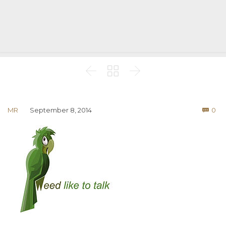



Co
MR
September 8, 2014
0
