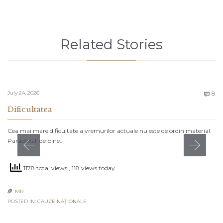
Related Stories
C
July 24, 2026
8

Dificultatea
Cea mai mare dificultate a vremurilor actuale nu este de ordin material.
Paradoxal, de bine…
1178 total views
, 118 views today
MR

POSTED IN:
CAUZE NAŢIONALE