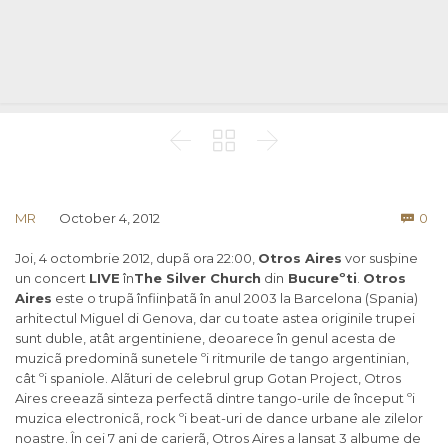



Co
MR
October 4, 2012
0

Joi, 4 octombrie 2012, dupã ora 22:00,
Otros Aires
vor susþine
un concert
LIVE
în
The Silver Church
din
Bucureºti
.
Otros
Aires
este o trupã înfiinþatã în anul 2003 la Barcelona (Spania)
arhitectul Miguel di Genova, dar cu toate astea originile trupei
sunt duble, atât argentiniene, deoarece în genul acesta de
muzicã predominã sunetele ºi ritmurile de tango argentinian,
cât ºi spaniole. Alãturi de celebrul grup Gotan Project, Otros
Aires creeazã sinteza perfectã dintre tango-urile de început ºi
muzica electronicã, rock ºi beat-uri de dance urbane ale zilelor
noastre. În cei 7 ani de carierã, Otros Aires a lansat 3 albume de