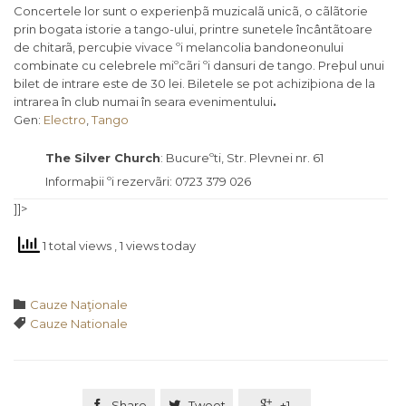
Concertele lor sunt o experienþã muzicalã unicã, o cãlãtorie
prin bogata istorie a tango-ului, printre sunetele încântãtoare
de chitarã, percuþie vivace ºi melancolia bandoneonului
combinate cu celebrele miºcãri ºi dansuri de tango. Preþul unui
bilet de intrare este de 30 lei. Biletele se pot achiziþiona de la
intrarea în club numai în seara evenimentului
.
Gen:
Electro
,
Tango
The Silver Church
: Bucureºti, Str. Plevnei nr. 61
Informaþii ºi rezervãri: 0723 379 026
]]>
1 total views
, 1 views today
Category

Cauze Naţionale
Tags

Cauze Nationale

Share

Tweet

+1