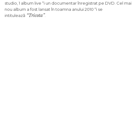
studio, 1 album live ºi un documentar înregistrat pe DVD. Cel mai
nou album a fost lansat în toamna anului 2010 ºi se
“Tricota”
intituleazã
.