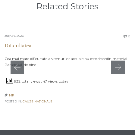
Related Stories
C
July 24, 2026
8

Dificultatea
Cea mai mare dificultate a vremurilor actuale nu este de ordin material.
Paradoxal, de bine…
932 total views
, 47 views today
MR

POSTED IN:
CAUZE NAŢIONALE