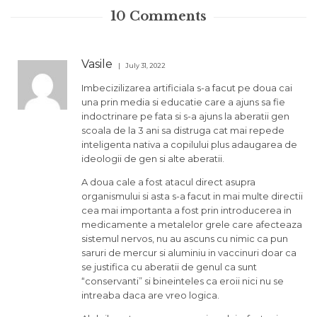
10
Comments
Vasile
July 31, 2022
Imbecizilizarea artificiala s-a facut pe doua cai
una prin media si educatie care a ajuns sa fie
indoctrinare pe fata si s-a ajuns la aberatii gen
scoala de la 3 ani sa distruga cat mai repede
inteligenta nativa a copilului plus adaugarea de
ideologii de gen si alte aberatii.
A doua cale a fost atacul direct asupra
organismului si asta s-a facut in mai multe directii
cea mai importanta a fost prin introducerea in
medicamente a metalelor grele care afecteaza
sistemul nervos, nu au ascuns cu nimic ca pun
saruri de mercur si aluminiu in vaccinuri doar ca
se justifica cu aberatii de genul ca sunt
“conservanti” si bineinteles ca eroii nici nu se
intreaba daca are vreo logica.