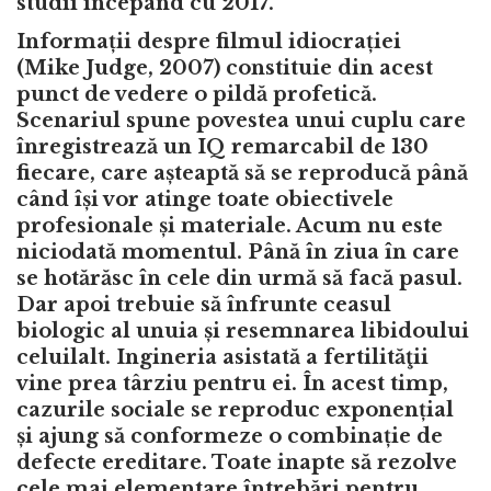
studii începând cu 2017.
Informații despre filmul idiocrației
(Mike Judge, 2007) constituie din acest
punct de vedere o pildă profetică.
Scenariul spune povestea unui cuplu care
înregistrează un IQ remarcabil de 130
fiecare, care așteaptă să se reproducă până
când își vor atinge toate obiectivele
profesionale și materiale. Acum nu este
niciodată momentul. Până în ziua în care
se hotărăsc în cele din urmă să facă pasul.
Dar apoi trebuie să înfrunte ceasul
biologic al unuia și resemnarea libidoului
celuilalt. Ingineria asistată a fertilităţii
vine prea târziu pentru ei. În acest timp,
cazurile sociale se reproduc exponențial
și ajung să conformeze o combinație de
defecte ereditare. Toate inapte să rezolve
cele mai elementare întrebări pentru