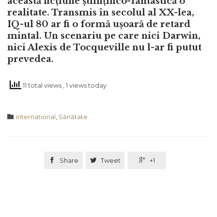
această ficțiune științifico-fantastică o
realitate. Transmis în secolul al XX-lea,
IQ-ul 80 ar fi o formă ușoară de retard
mintal. Un scenariu pe care nici Darwin,
nici Alexis de Tocqueville nu l-ar fi putut
prevedea.
11 total views
, 1 views today
Category

international
,
Sănătate

Share

Tweet

+1