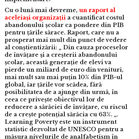
Cu o lună mai devreme,
un raport al
aceleiași organizații
a cuantificat costul
abandonului școlar ca pondere din PIB
pentru țările sărace. Raport, care nu a
prosperat mai mult din punct de vedere
al conștientizării: „ Din cauza proceselor
de învățare și a creșterii abandonului
școlar, această generație de elevi va
pierde un miliard de euro din venituri,
mai mult sau mai puțin 10% din PIB-ul
global, iar țările vor scădea, fără
posibilitatea de a ajunge din urmă, în
ceea ce privește obiectivul lor de
reducere a sărăciei de învățare, cu riscul
de a crește potențial sărăcia cu 63%. „.
Learning Poverty este un instrument
statistic dezvoltat de UNESCO pentru a
măsura nivelurile de analfabetism în