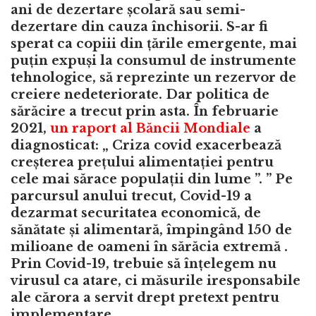
ani de dezertare școlară sau semi-
dezertare din cauza închisorii. S-ar fi
sperat ca copiii din țările emergente, mai
puțin expuși la consumul de instrumente
tehnologice, să reprezinte un rezervor de
creiere nedeteriorate. Dar politica de
sărăcire a trecut prin asta. În februarie
2021,
un raport al Băncii Mondiale
a
diagnosticat: „ Criza covid exacerbează
creșterea prețului alimentației pentru
cele mai sărace populații din lume ”. ” Pe
parcursul anului trecut, Covid-19 a
dezarmat securitatea economică, de
sănătate și alimentară, împingând 150 de
milioane de oameni în sărăcia extremă .
Prin Covid-19, trebuie să înțelegem nu
virusul ca atare, ci măsurile iresponsabile
ale cărora a servit drept pretext pentru
implementare.