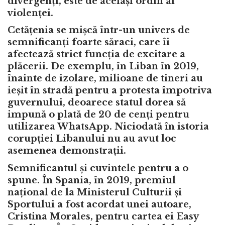
divergenți, este de același ordin al
violenței.
Cetățenia se mișcă într-un univers de
semnificanți foarte săraci, care îi
afectează strict funcția de excitare a
plăcerii. De exemplu, în Liban în 2019,
înainte de izolare, milioane de tineri au
ieșit în stradă pentru a protesta împotriva
guvernului, deoarece statul dorea să
impună o plată de 20 de cenți pentru
utilizarea WhatsApp. Niciodată în istoria
corupției Libanului nu au avut loc
asemenea demonstrații.
Semnificantul și cuvintele pentru a o
spune. În Spania, în 2019, premiul
național de la Ministerul Culturii și
Sportului a fost acordat unei autoare,
Cristina Morales, pentru cartea ei Easy