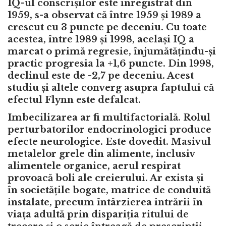
IQ-ul conscrișilor este înregistrat din
1959, s-a observat că între 1959 și 1989 a
crescut cu 3 puncte pe deceniu. Cu toate
acestea, între 1989 și 1998, același IQ a
marcat o primă regresie, înjumătățindu-și
practic progresia la +1,6 puncte. Din 1998,
declinul este de -2,7 pe deceniu. Acest
studiu și altele converg asupra faptului că
efectul Flynn este defalcat.
Imbecilizarea ar fi multifactorială. Rolul
perturbatorilor endocrinologici produce
efecte neurologice. Este dovedit. Masivul
metalelor grele din alimente, inclusiv
alimentele organice, aerul respirat
provoacă boli ale creierului. Ar exista și
în societățile bogate, matrice de conduită
instalate, precum întârzierea intrării în
viața adultă prin dispariția ritului de