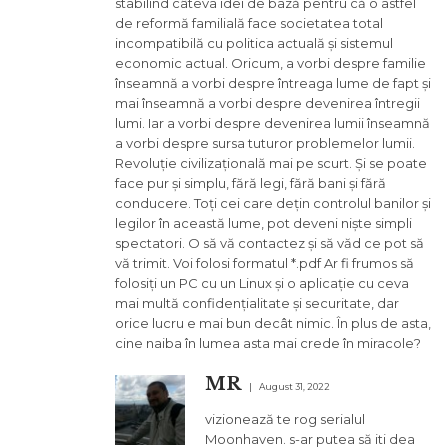
stabilind câteva idei de bază pentru că o astfel
de reformă familială face societatea total
incompatibilă cu politica actuală și sistemul
economic actual. Oricum, a vorbi despre familie
înseamnă a vorbi despre întreaga lume de fapt și
mai înseamnă a vorbi despre devenirea întregii
lumi. Iar a vorbi despre devenirea lumii înseamnă
a vorbi despre sursa tuturor problemelor lumii.
Revoluție civilizațională mai pe scurt. Și se poate
face pur și simplu, fără legi, fără bani și fără
conducere. Toți cei care dețin controlul banilor și
legilor în această lume, pot deveni niște simpli
spectatori. O să vă contactez și să văd ce pot să
vă trimit. Voi folosi formatul *.pdf Ar fi frumos să
folosiți un PC cu un Linux și o aplicație cu ceva
mai multă confidențialitate și securitate, dar
orice lucru e mai bun decât nimic. În plus de asta,
cine naiba în lumea asta mai crede în miracole?
MR
August 31, 2022
vizionează te rog serialul
Moonhaven. s-ar putea să iti dea