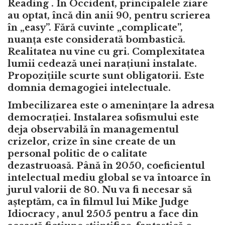
Reading . În Occident, principalele ziare
au optat, încă din anii 90, pentru scrierea
în „easy”. Fără cuvinte „complicate”,
nuanța este considerată bombastică.
Realitatea nu vine cu gri. Complexitatea
lumii cedează unei narațiuni instalate.
Propozițiile scurte sunt obligatorii. Este
domnia demagogiei intelectuale.
Imbecilizarea este o amenințare la adresa
democrației. Instalarea sofismului este
deja observabilă în managementul
crizelor, crize în sine create de un
personal politic de o calitate
dezastruoasă. Până în 2050, coeficientul
intelectual mediu global se va întoarce în
jurul valorii de 80. Nu va fi necesar să
așteptăm, ca în filmul lui Mike Judge
Idiocracy , anul 2505 pentru a face din