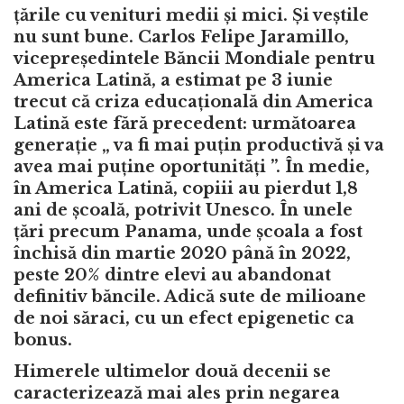
țările cu venituri medii și mici. Și veștile
nu sunt bune. Carlos Felipe Jaramillo,
vicepreședintele Băncii Mondiale pentru
America Latină, a estimat pe 3 iunie
trecut că criza educațională din America
Latină este fără precedent: următoarea
generație „ va fi mai puțin productivă și va
avea mai puține oportunități ”. În medie,
în America Latină, copiii au pierdut 1,8
ani de școală, potrivit Unesco. În unele
țări precum Panama, unde școala a fost
închisă din martie 2020 până în 2022,
peste 20% dintre elevi au abandonat
definitiv băncile. Adică sute de milioane
de noi săraci, cu un efect epigenetic ca
bonus.
Himerele ultimelor două decenii se
caracterizează mai ales prin negarea