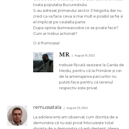
toata populatia Bucurestiului.
S-au adresat primarului sector 3 Negoita dar nu
cred ca va face ceva si mai mult e posibil sa fie si
el implicat pe cealalta parte.
Dupa opinia dumneavostra ce se poate face?
Cum ar trebui actionat?
O zi frumoasa!
MR
August 19, 2022
trebuie făcută sesizare la Garda de
Mediu, pentru că la Primărie și cei
de la amenajarea parcurilor nu
puteți face pentru că terenul
respectiv este privat.
remussatala
August 29, 2022
La adolescenți am observat cum dorința de a
demonstra că nu ești prost înlocuiește total
dorința de a demonstra că ești deștept. Ideea