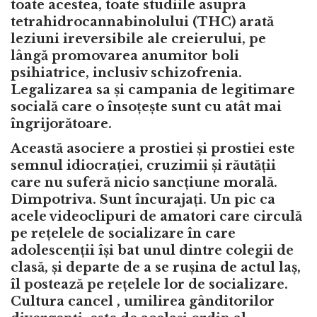
toate acestea, toate studiile asupra
tetrahidrocannabinolului (THC) arată
leziuni ireversibile ale creierului, pe
lângă promovarea anumitor boli
psihiatrice, inclusiv schizofrenia.
Legalizarea sa și campania de legitimare
socială care o însoțește sunt cu atât mai
îngrijorătoare.
Această asociere a prostiei și prostiei este
semnul idiocrației, cruzimii și răutății
care nu suferă nicio sancțiune morală.
Dimpotriva. Sunt încurajați. Un pic ca
acele videoclipuri de amatori care circulă
pe rețelele de socializare în care
adolescenții își bat unul dintre colegii de
clasă, și departe de a se rușina de actul laș,
îl postează pe rețelele lor de socializare.
Cultura cancel , umilirea gânditorilor