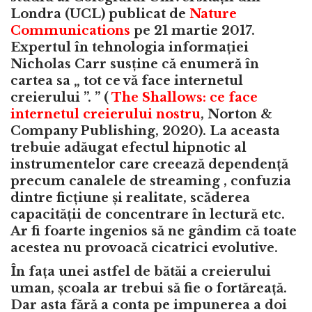
Londra (UCL) publicat de
Nature
Communications
pe 21 martie 2017.
Expertul în tehnologia informației
Nicholas Carr susține că enumeră în
cartea sa „ tot ce vă face internetul
creierului ”. ” (
The Shallows: ce face
internetul creierului nostru
, Norton &
Company Publishing, 2020). La aceasta
trebuie adăugat efectul hipnotic al
instrumentelor care creează dependență
precum canalele de streaming , confuzia
dintre ficțiune și realitate, scăderea
capacității de concentrare în lectură etc.
Ar fi foarte ingenios să ne gândim că toate
acestea nu provoacă cicatrici evolutive.
În fața unei astfel de bătăi a creierului
uman, școala ar trebui să fie o fortăreață.
Dar asta fără a conta pe impunerea a doi