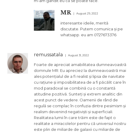
m-am gândit eu că se poate face.
MR
August 29, 2022
interesante ideile, merită
discutate. Putem comunica și pe
whatsapp. eu am 0727673376
remussatala
August 31, 2022
Foarte de apreciat amabilitatea dumneavoastră
domnule MR. Eu apreciez la dumneavoastră mai
ales potențialul de a fi realist și lipsa de naivitate
cu rațiune și imposibilitatea de a fi păcălit care în
mod paradoxal se combină cu o constantă
atitudine pozitivă. Sunteți și extrem analitic din
acest punct de vedere. Oamenii de rând de
regulă se complac în confuzia dintre pesimism și
realism devenind negativiști și superficiali.
Realitatea lumii în care trăim este de fapt o
realitate a miracolelor pentru că universul nostru
este plin de miliarde de galaxii cu miliarde de