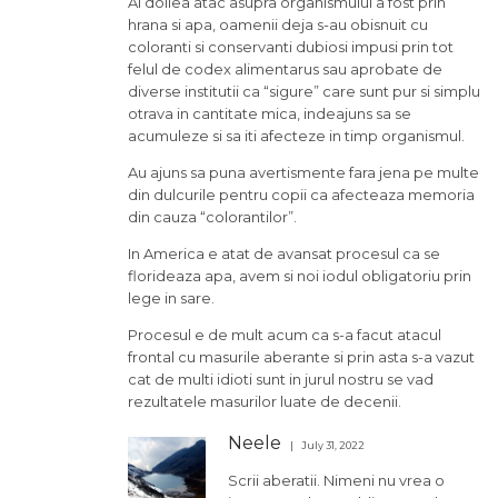
Al doilea atac asupra organismului a fost prin
hrana si apa, oamenii deja s-au obisnuit cu
coloranti si conservanti dubiosi impusi prin tot
felul de codex alimentarus sau aprobate de
diverse institutii ca “sigure” care sunt pur si simplu
otrava in cantitate mica, indeajuns sa se
acumuleze si sa iti afecteze in timp organismul.
Au ajuns sa puna avertismente fara jena pe multe
din dulcurile pentru copii ca afecteaza memoria
din cauza “colorantilor”.
In America e atat de avansat procesul ca se
florideaza apa, avem si noi iodul obligatoriu prin
lege in sare.
Procesul e de mult acum ca s-a facut atacul
frontal cu masurile aberante si prin asta s-a vazut
cat de multi idioti sunt in jurul nostru se vad
rezultatele masurilor luate de decenii.
Neele
July 31, 2022
Scrii aberatii. Nimeni nu vrea o