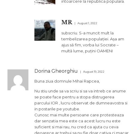
intoarcere la republica populara.
MR
August 1, 2022
subscriu. S-a muncit mult la
tembelizarea populației. Așa am
ajus să fim, vorba lui Socrate –
multă lume, puțini OAMENI
Dorina Gheorghiu
August 19, 2022
Buna ziua domnule Mihai Rapcea,
Nu stiu unde sa va scriu si sa va intreb ce anume
se poate face pentru a stopa distrugerea
parcului IOR , lucru observat de dumneavostra si
in postarile pe youtube.
Cunosc mai multe persoane care protesteaza
dar senzatia mea este ca acest lucru nu este
suficient si mai rau, nu cred ca ajuta cu ceva
deoarece ar trebui sa nu fie doar cativa ci macar