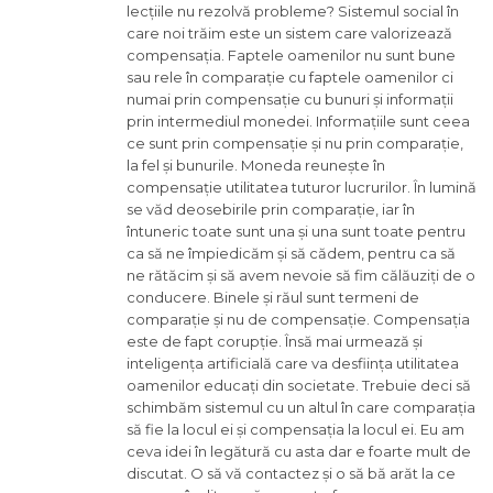
lecțiile nu rezolvă probleme? Sistemul social în
care noi trăim este un sistem care valorizează
compensația. Faptele oamenilor nu sunt bune
sau rele în comparație cu faptele oamenilor ci
numai prin compensație cu bunuri și informații
prin intermediul monedei. Informațiile sunt ceea
ce sunt prin compensație și nu prin comparație,
la fel și bunurile. Moneda reunește în
compensație utilitatea tuturor lucrurilor. În lumină
se văd deosebirile prin comparație, iar în
întuneric toate sunt una și una sunt toate pentru
ca să ne împiedicăm și să cădem, pentru ca să
ne rătăcim și să avem nevoie să fim călăuziți de o
conducere. Binele și răul sunt termeni de
comparație și nu de compensație. Compensația
este de fapt corupție. Însă mai urmează și
inteligența artificială care va desființa utilitatea
oamenilor educați din societate. Trebuie deci să
schimbăm sistemul cu un altul în care comparația
să fie la locul ei și compensația la locul ei. Eu am
ceva idei în legătură cu asta dar e foarte mult de
discutat. O să vă contactez și o să bă arăt la ce