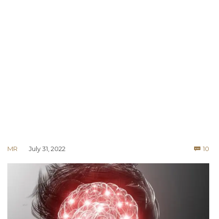
Co
MR
July 31, 2022
10
