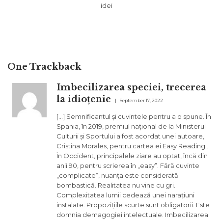
idei
One
Trackback
Imbecilizarea speciei, trecerea
la idioțenie
September 17, 2022
[…] Semnificantul și cuvintele pentru a o spune. În
Spania, în 2019, premiul național de la Ministerul
Culturii și Sportului a fost acordat unei autoare,
Cristina Morales, pentru cartea ei Easy Reading .
În Occident, principalele ziare au optat, încă din
anii 90, pentru scrierea în „easy”. Fără cuvinte
„complicate”, nuanța este considerată
bombastică. Realitatea nu vine cu gri.
Complexitatea lumii cedează unei narațiuni
instalate. Propozițiile scurte sunt obligatorii. Este
domnia demagogiei intelectuale. Imbecilizarea