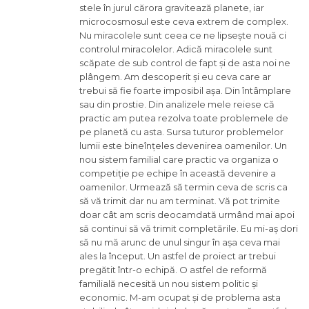
stele în jurul cărora gravitează planete, iar
microcosmosul este ceva extrem de complex.
Nu miracolele sunt ceea ce ne lipsește nouă ci
controlul miracolelor. Adică miracolele sunt
scăpate de sub control de fapt și de asta noi ne
plângem. Am descoperit și eu ceva care ar
trebui să fie foarte imposibil așa. Din întâmplare
sau din prostie. Din analizele mele reiese că
practic am putea rezolva toate problemele de
pe planetă cu asta. Sursa tuturor problemelor
lumii este bineînțeles devenirea oamenilor. Un
nou sistem familial care practic va organiza o
competiție pe echipe în această devenire a
oamenilor. Urmează să termin ceva de scris ca
să vă trimit dar nu am terminat. Vă pot trimite
doar cât am scris deocamdată urmând mai apoi
să continui să vă trimit completările. Eu mi-aș dori
să nu mă arunc de unul singur în așa ceva mai
ales la început. Un astfel de proiect ar trebui
pregătit într-o echipă. O astfel de reformă
familială necesită un nou sistem politic și
economic. M-am ocupat și de problema asta