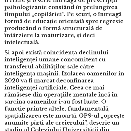
trecere și o serie întreagă de prescripții
psihologizante constând în prelungirea
timpului „copilăriei”. Pe scurt, o întreagă
formă de educație orientată spre regresie
producând o formă structurală de
întârziere la maturizare, și deci
intelectuală.
Și apoi există coincidența declinului
inteligenței umane concomitent cu
transferul abilităților sale către
inteligența mașinii. Izolarea oamenilor în
2020 va fi marcat deconfinarea
inteligenței artificiale. Ceea ce mai
rămăsese din operațiile mentale încă în
sarcina oamenilor i-au fost luate. O
funcție printre altele, fundamentală,
spațializarea este moartă. GPS-ul „oprește
anumite părți ale creierului”, descrie un
studiu al Colegiului Universității din