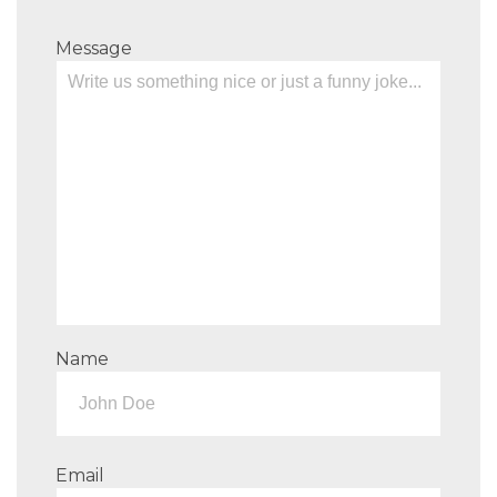
Message
Name
Email