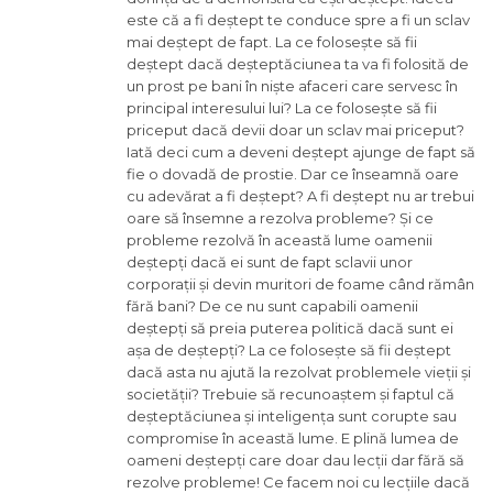
este că a fi deștept te conduce spre a fi un sclav
mai deștept de fapt. La ce folosește să fii
deștept dacă deșteptăciunea ta va fi folosită de
un prost pe bani în niște afaceri care servesc în
principal interesului lui? La ce folosește să fii
priceput dacă devii doar un sclav mai priceput?
Iată deci cum a deveni deștept ajunge de fapt să
fie o dovadă de prostie. Dar ce înseamnă oare
cu adevărat a fi deștept? A fi deștept nu ar trebui
oare să însemne a rezolva probleme? Și ce
probleme rezolvă în această lume oamenii
deștepți dacă ei sunt de fapt sclavii unor
corporații și devin muritori de foame când rămân
fără bani? De ce nu sunt capabili oamenii
deștepți să preia puterea politică dacă sunt ei
așa de deștepți? La ce folosește să fii deștept
dacă asta nu ajută la rezolvat problemele vieții și
societății? Trebuie să recunoaștem și faptul că
deșteptăciunea și inteligența sunt corupte sau
compromise în această lume. E plină lumea de
oameni deștepți care doar dau lecții dar fără să
rezolve probleme! Ce facem noi cu lecțiile dacă