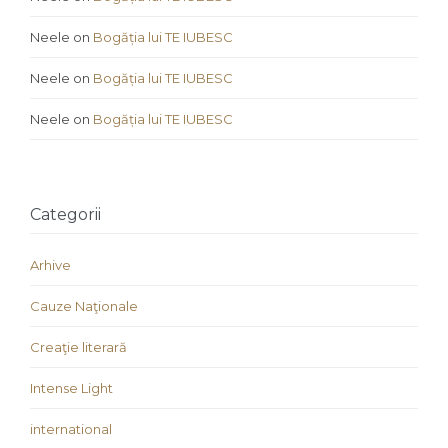
Neele
on
Bogăția lui TE IUBESC
Neele
on
Bogăția lui TE IUBESC
Neele
on
Bogăția lui TE IUBESC
Categorii
Arhive
Cauze Naţionale
Creaţie literară
Intense Light
international