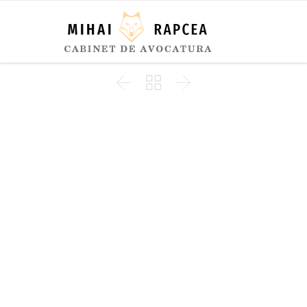


