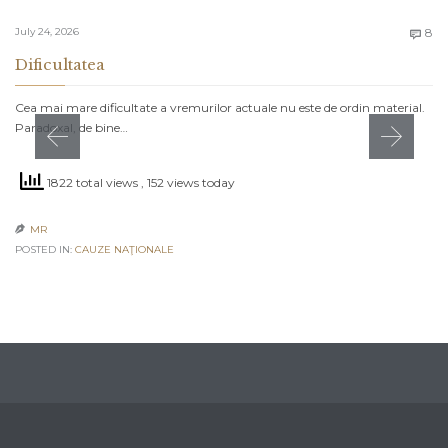
C
July 24, 2026
8

Dificultatea
Cea mai mare dificultate a vremurilor actuale nu este de ordin material.
Paradoxal, de bine…
1822 total views
, 152 views today
MR

POSTED IN:
CAUZE NAŢIONALE