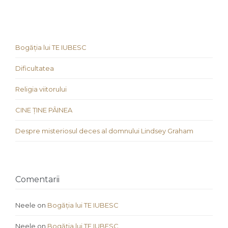
Bogăția lui TE IUBESC
Dificultatea
Religia viitorului
CINE ȚINE PÂINEA
Despre misteriosul deces al domnului Lindsey Graham
Comentarii
Neele
on
Bogăția lui TE IUBESC
Neele
on
Bogăția lui TE IUBESC