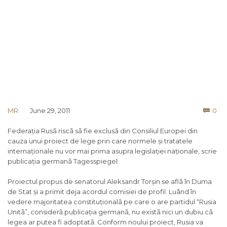
Co
MR
June 29, 2011
0

Federația Rusã riscã sã fie exclusã din Consiliul Europei din
cauza unui proiect de lege prin care normele și tratatele
internaționale nu vor mai prima asupra legislației naționale, scrie
publicația germanã Tagesspiegel.
Proiectul propus de senatorul Aleksandr Torșin se aflã în Duma
de Stat și a primit deja acordul comisiei de profil. Luând în
vedere majoritatea constituționalã pe care o are partidul “Rusia
Unitã”, considerã publicația germanã, nu existã nici un dubiu cã
legea ar putea fi adoptatã. Conform noului proiect, Rusia va