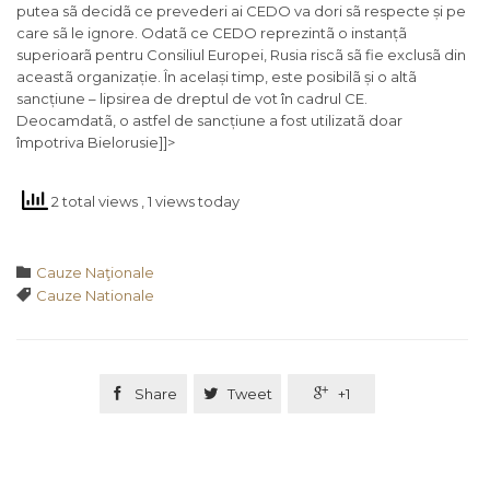
putea sã decidã ce prevederi ai CEDO va dori sã respecte și pe
care sã le ignore. Odatã ce CEDO reprezintã o instanțã
superioarã pentru Consiliul Europei, Rusia riscã sã fie exclusã din
aceastã organizație. În același timp, este posibilã și o altã
sancțiune – lipsirea de dreptul de vot în cadrul CE.
Deocamdatã, o astfel de sancțiune a fost utilizatã doar
împotriva Bielorusie]]>
2 total views
, 1 views today
Category

Cauze Naţionale
Tags

Cauze Nationale

Share

Tweet

+1