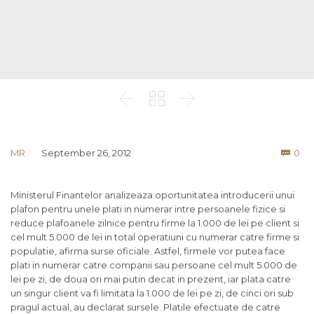



Co
MR
September 26, 2012
0

Ministerul Finantelor analizeaza oportunitatea introducerii unui
plafon pentru unele plati in numerar intre persoanele fizice si
reduce plafoanele zilnice pentru firme la 1.000 de lei pe client si
cel mult 5.000 de lei in total operatiuni cu numerar catre firme si
populatie, afirma surse oficiale. Astfel, firmele vor putea face
plati in numerar catre companii sau persoane cel mult 5.000 de
lei pe zi, de doua ori mai putin decat in prezent, iar plata catre
un singur client va fi limitata la 1.000 de lei pe zi, de cinci ori sub
pragul actual, au declarat sursele. Platile efectuate de catre