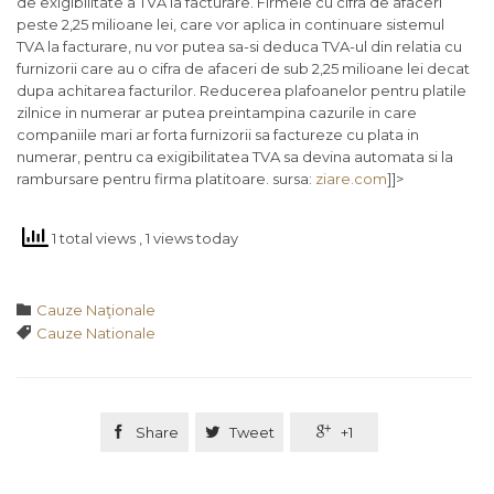
de exigibilitate a TVA la facturare. Firmele cu cifra de afaceri
peste 2,25 milioane lei, care vor aplica in continuare sistemul
TVA la facturare, nu vor putea sa-si deduca TVA-ul din relatia cu
furnizorii care au o cifra de afaceri de sub 2,25 milioane lei decat
dupa achitarea facturilor. Reducerea plafoanelor pentru platile
zilnice in numerar ar putea preintampina cazurile in care
companiile mari ar forta furnizorii sa factureze cu plata in
numerar, pentru ca exigibilitatea TVA sa devina automata si la
rambursare pentru firma platitoare. sursa:
ziare.com
]]>
1 total views
, 1 views today
Category

Cauze Naţionale
Tags

Cauze Nationale

Share

Tweet

+1