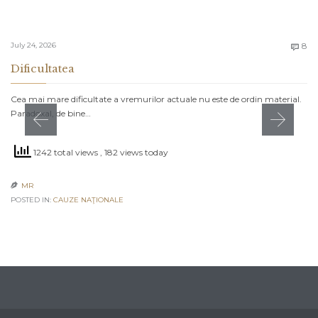
C
July 24, 2026
8

Dificultatea
Cea mai mare dificultate a vremurilor actuale nu este de ordin material.
Paradoxal, de bine…
1242 total views
, 182 views today
MR

POSTED IN:
CAUZE NAŢIONALE