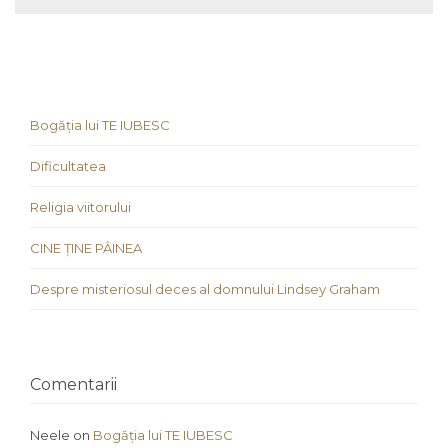
Bogăția lui TE IUBESC
Dificultatea
Religia viitorului
CINE ȚINE PÂINEA
Despre misteriosul deces al domnului Lindsey Graham
Comentarii
Neele
on
Bogăția lui TE IUBESC