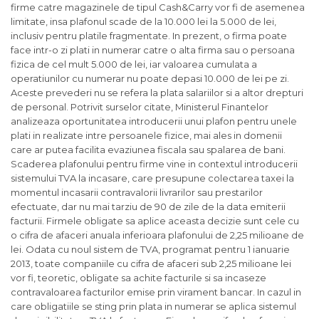
firme catre magazinele de tipul Cash&Carry vor fi de asemenea
limitate, insa plafonul scade de la 10.000 lei la 5.000 de lei,
inclusiv pentru platile fragmentate. In prezent, o firma poate
face intr-o zi plati in numerar catre o alta firma sau o persoana
fizica de cel mult 5.000 de lei, iar valoarea cumulata a
operatiunilor cu numerar nu poate depasi 10.000 de lei pe zi.
Aceste prevederi nu se refera la plata salariilor si a altor drepturi
de personal. Potrivit surselor citate, Ministerul Finantelor
analizeaza oportunitatea introducerii unui plafon pentru unele
plati in realizate intre persoanele fizice, mai ales in domenii
care ar putea facilita evaziunea fiscala sau spalarea de bani.
Scaderea plafonului pentru firme vine in contextul introducerii
sistemului TVA la incasare, care presupune colectarea taxei la
momentul incasarii contravalorii livrarilor sau prestarilor
efectuate, dar nu mai tarziu de 90 de zile de la data emiterii
facturii. Firmele obligate sa aplice aceasta decizie sunt cele cu
o cifra de afaceri anuala inferioara plafonului de 2,25 milioane de
lei. Odata cu noul sistem de TVA, programat pentru 1 ianuarie
2013, toate companiile cu cifra de afaceri sub 2,25 milioane lei
vor fi, teoretic, obligate sa achite facturile si sa incaseze
contravaloarea facturilor emise prin virament bancar. In cazul in
care obligatiile se sting prin plata in numerar se aplica sistemul