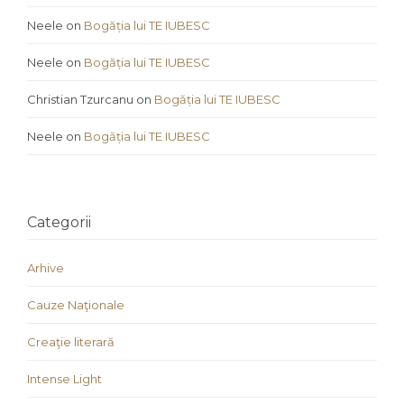
Neele
on
Bogăția lui TE IUBESC
Neele
on
Bogăția lui TE IUBESC
Christian Tzurcanu
on
Bogăția lui TE IUBESC
Neele
on
Bogăția lui TE IUBESC
Categorii
Arhive
Cauze Naţionale
Creaţie literară
Intense Light