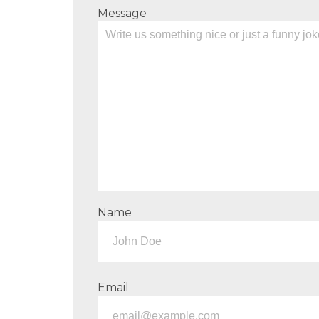
Message
Name
Email