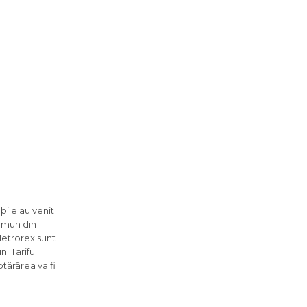
þile au venit
comun din
Metrorex sunt
. Tariful
tãrârea va fi