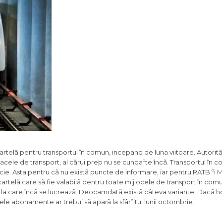
artelã pentru transportul în comun, incepand de luna viitoare. Autoritã
oacele de transport, al cãrui preþ nu se cunoaºte încã. Transportul în 
ncie. Asta pentru cã nu existã puncte de informare, iar pentru RATB ºi 
 cartelã care sã fie valabilã pentru toate mijlocele de transport în comun
a care încã se lucreazã. Deocamdatã existã câteva variante. Dacã ho
ele abonamente ar trebui sã aparã la sfârºitul lunii octombrie.