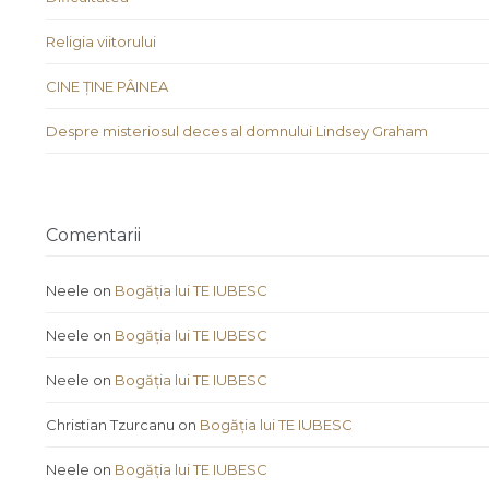
Religia viitorului
CINE ȚINE PÂINEA
Despre misteriosul deces al domnului Lindsey Graham
Comentarii
Neele
on
Bogăția lui TE IUBESC
Neele
on
Bogăția lui TE IUBESC
Neele
on
Bogăția lui TE IUBESC
Christian Tzurcanu
on
Bogăția lui TE IUBESC
Neele
on
Bogăția lui TE IUBESC