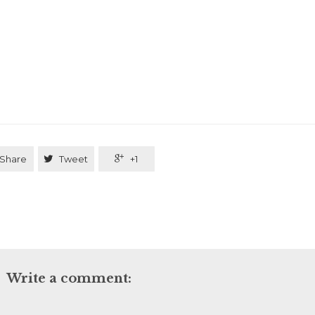
Share

Tweet

+1
Write a comment: