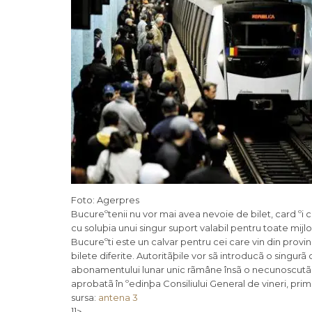
Foto: Agerpres
Bucureºtenii nu vor mai avea nevoie de bilet, card ºi c
cu soluþia unui singur suport valabil pentru toate mijl
Bucureºti este un calvar pentru cei care vin din provi
bilete diferite. Autoritãþile vor sã introducã o singurã
abonamentului lunar unic rãmâne însã o necunoscutã l
aprobatã în ºedinþa Consiliului General de vineri, prim
sursa:
antena 3
]]>