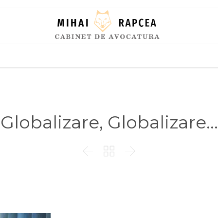
Skip
to
content
Globalizare, Globalizare…


