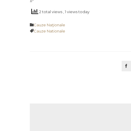
2 total views
, 1 views today
Category

Cauze Naţionale
Tags

Cauze Nationale
