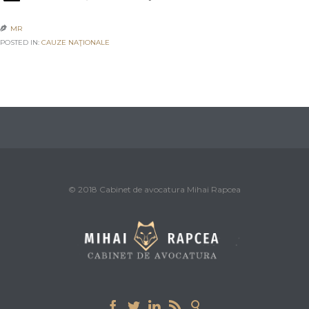
MR

POSTED IN:
CAUZE NAŢIONALE
© 2018 Cabinet de avocatura Mihai Rapcea




