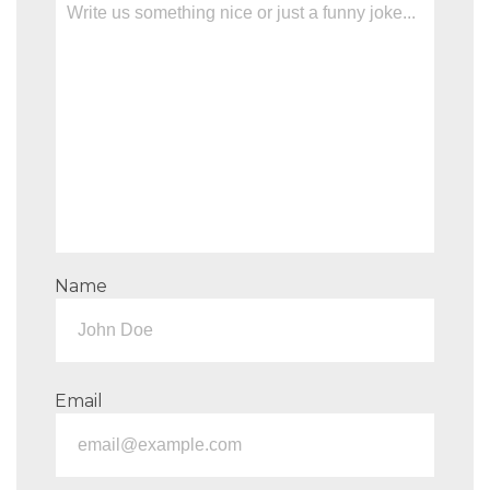
Name
Email