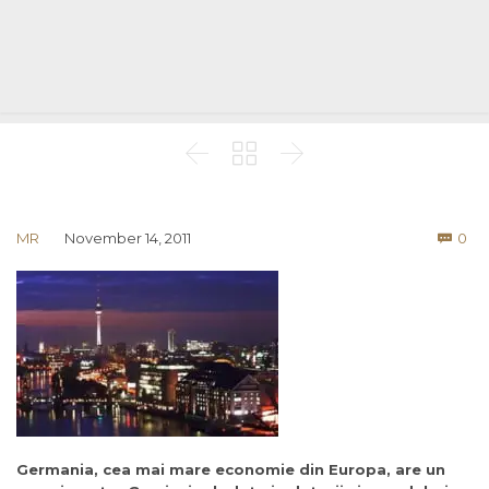



Co
MR
November 14, 2011
0

Germania, cea mai mare economie din Europa, are un