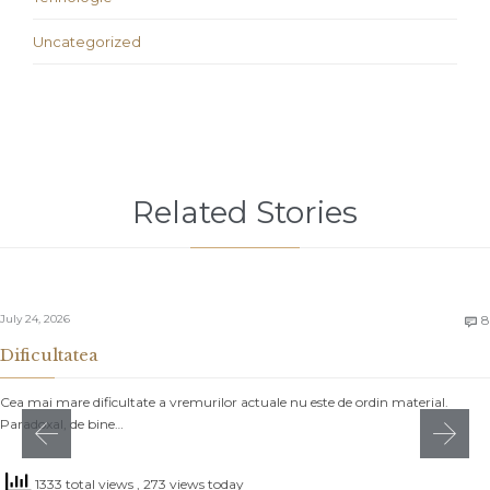
Uncategorized
Related Stories
July 24, 2026
8

Dificultatea
Cea mai mare dificultate a vremurilor actuale nu este de ordin material.
Paradoxal, de bine…
1333 total views
, 273 views today