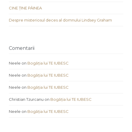
CINE ȚINE PÂINEA
Despre misteriosul deces al domnului Lindsey Graham
Comentarii
Neele
on
Bogăția lui TE IUBESC
Neele
on
Bogăția lui TE IUBESC
Neele
on
Bogăția lui TE IUBESC
Christian Tzurcanu
on
Bogăția lui TE IUBESC
Neele
on
Bogăția lui TE IUBESC