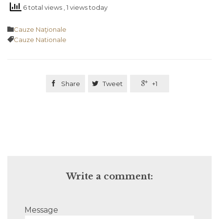
6 total views
, 1 views today
Category

Cauze Naţionale
Tags

Cauze Nationale

Share

Tweet

+1
Write a comment:
Message