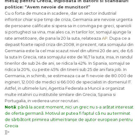
mesaj pentru Grecia, inglodata in datorii si scandaluri
politice: “Avem nevoie de muncitori!”
Cu o forta de munca in scadere, dar un sector industrial
infloritor chiar si pe timp de criza, Germania are nevoie urgenta
de persoane calificate si spera sa in convinga pe greci, spanioli
si portughezi sa vina, mai ales ca, in tarilor lor, somajul ajunge la
rate ametitoare, de pana la 20 la suta, relateaza
AP
. Dupa ce a
depasit foarte rapid criza din 2008, in prezent, rata somajului din
Germania este la cel mai scazut nivel din ultimii 20 de ani, de 6,6
la suta In Grecia, rata somajului este de 16,7 la suta, insa, in randul
tinerilor de sub 24 de ani, se ridica la 42%. In Spania, somajul se
ridica la 20%, cu peste 45% din tinerii sub 25 de ani fara job. In
Germania, in schimb, se estimeaza ca ar fi nevoie de 80.000 de
ingineri, 12.000 de medici si 66.000 de specialisti in domeniul IT.
Astfel, in ultimele luni, Agentia Federala a Muncii a organizat
multe intalniri cu institutiile similare din Grecia, Spania si
Portugalia, in vederea unor recrutari.
Notã
: pânã la acest moment, nici un grec nu s-a arãtat interesat
de oferta germanã. Motivul ar putea fi faptul cã nu au terminat
de sãrbãtorit primirea ultimei tranșe de ajutor european pentru
Grecia
]]>