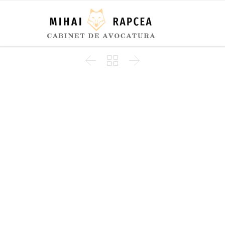


