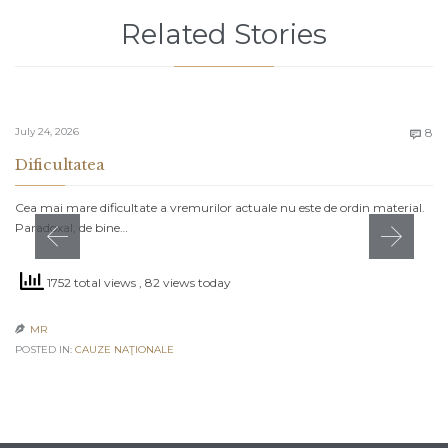
Related Stories
C
July 24, 2026
8

Dificultatea
Cea mai mare dificultate a vremurilor actuale nu este de ordin material.
Paradoxal, de bine…
1752 total views
, 82 views today
MR

POSTED IN:
CAUZE NAŢIONALE