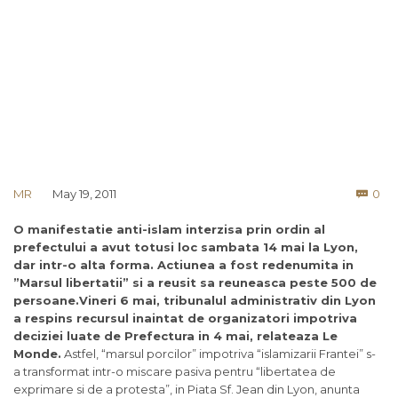
Co
MR
May 19, 2011
0

O manifestatie anti-islam interzisa prin ordin al
prefectului a avut totusi loc sambata 14 mai la Lyon,
dar intr-o alta forma. Actiunea a fost redenumita in
”Marsul libertatii” si a reusit sa reuneasca peste 500 de
persoane.Vineri 6 mai, tribunalul administrativ din Lyon
a respins recursul inaintat de organizatori impotriva
deciziei luate de Prefectura in 4 mai, relateaza Le
Monde.
Astfel, “marsul porcilor” impotriva “islamizarii Frantei” s-
a transformat intr-o miscare pasiva pentru “libertatea de
exprimare si de a protesta”, in Piata Sf. Jean din Lyon, anunta