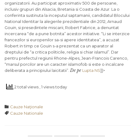
organizatorii. Au participat aproximativ 500 de persoane,
inclusiv grupuri din Alsacia, Bretania si Coasta de Azur. La o
conferinta sustinuta la inceputul saptamanii, candidatul Blocului
National Identitar la alegerile prezidentiale din 2012, Arnaud
Gouin, si presedintele miscarii, Robert Fabrice, a denuntat
incercarea “de a pune botnita” acestor initiative. “Li se interzice
francezilor si europenilor sa-si apere identitatea”, a acuzat
Robert in timp ce Gouin s-a prezentat ca un aparator al
dreptului de “a critica politicile, religia si chiar islamul”. Dar
pentru prefectul regiunii Rhone-Alpes, Jean-Francois Carenco,
“marsul porcilor are un caracter islamofob si este o incalcare
De pe
deliberata a principiului laicitatii”.
Lupta NS
]]>
2 total views
, 1 views today
Category

Cauze Naţionale
Tags

Cauze Nationale