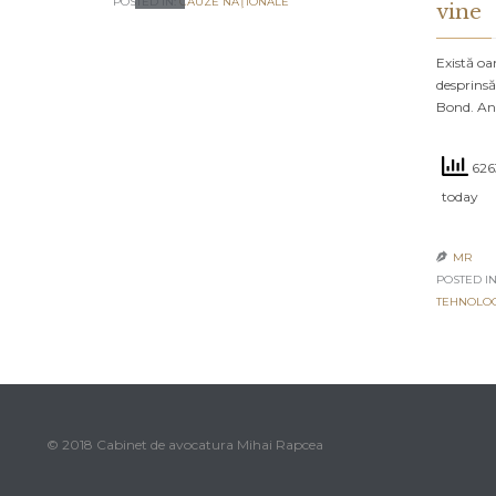
POSTED IN:
CAUZE NAŢIONALE
vine
Există oa
desprinsă
Bond. An
6263
today
MR

POSTED IN
TEHNOLO
© 2018 Cabinet de avocatura Mihai Rapcea