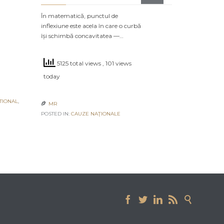
POSTED IN:
CA
În matematică, punctul de
inflexiune este acela în care o curbă
își schimbă concavitatea —…
5125 total views
, 101 views
today
TIONAL
,
MR

POSTED IN:
CAUZE NAŢIONALE




