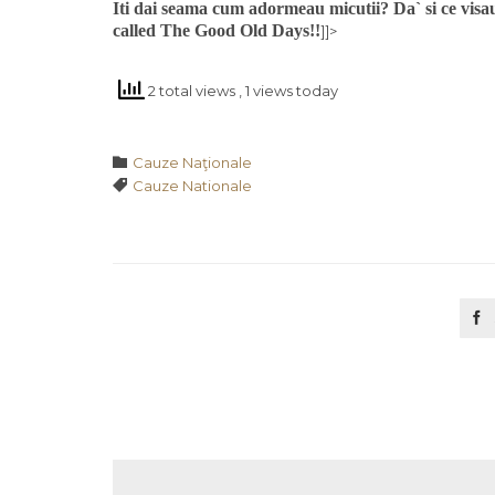
Iti dai seama cum adormeau micutii? Da` si ce visa
called The Good Old Days!!
]]>
2 total views
, 1 views today
Category

Cauze Naţionale
Tags

Cauze Nationale
