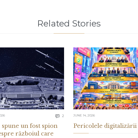
Related Stories
Comments
026
2
JUNE 14, 2026

 spune un fost spion
Pericolele digitalizării
espre războiul care