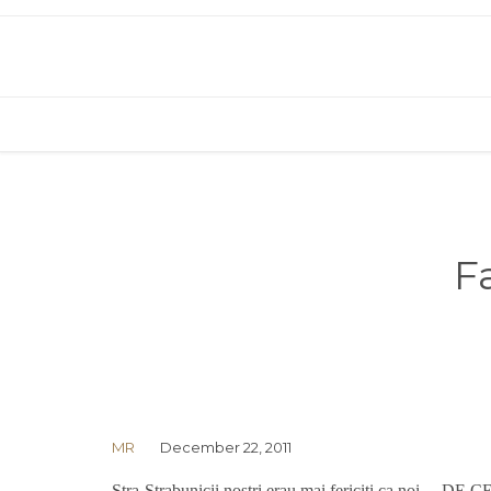
Fa
MR
December 22, 2011
Stra-Strabunicii nostri erau mai fericiti ca noi… DE C