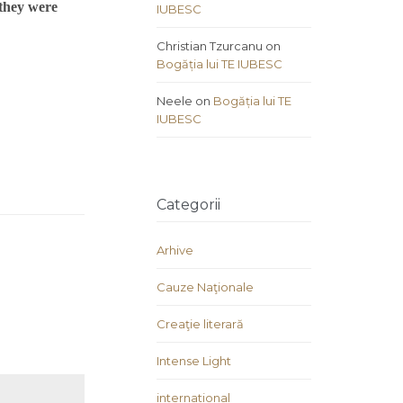
 they were
IUBESC
Christian Tzurcanu
on
Bogăția lui TE IUBESC
Neele
on
Bogăția lui TE
IUBESC
Categorii
Arhive
Cauze Naţionale
Creaţie literară
Intense Light
international