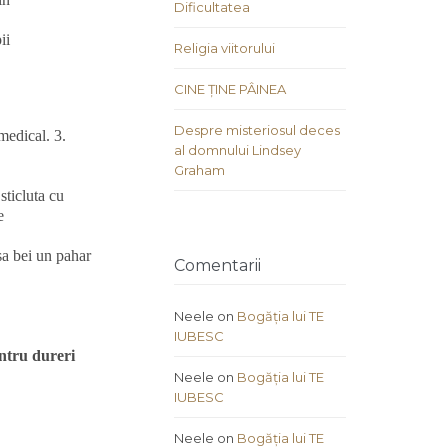
Dificultatea
pii
Religia viitorului
CINE ȚINE PÂINEA
Despre misteriosul deces
medical. 3.
al domnului Lindsey
Graham
sticluta cu
e
a bei un pahar
Comentarii
Neele
on
Bogăția lui TE
IUBESC
entru dureri
Neele
on
Bogăția lui TE
IUBESC
Neele
on
Bogăția lui TE