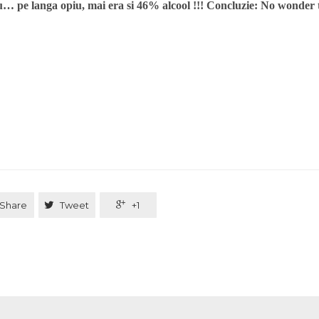
u… pe langa opiu, mai era si 46% alcool !!! Concluzie: No wonder
Share

Tweet

+1