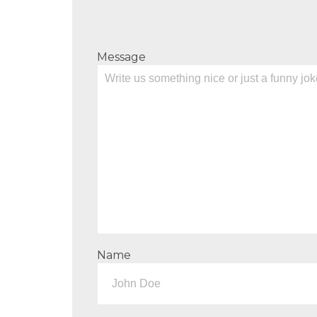
Message
Name