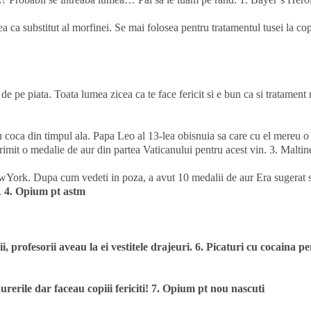
a ca substitut al morfinei. Se mai folosea pentru tratamentul tusei la co
e pe piata. Toata lumea zicea ca te face fericit si e bun ca si tratament 
coca din timpul ala. Papa Leo al 13-lea obisnuia sa care cu el mereu o 
imit o medalie de aur din partea Vaticanului pentru acest vin. 3. Maltin
ork. Dupa cum vedeti in poza, a avut 10 medalii de aur Era sugerat s
.
4. Opium pt astm
i, profesorii aveau la ei vestitele drajeuri. 6. Picaturi cu cocaina p
erile dar faceau copiii fericiti! 7. Opium pt nou nascuti