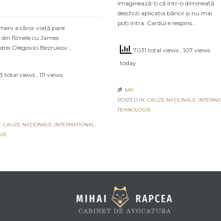
Imaginează-ți că într-o dimineață
deschizi aplicația băncii și nu mai
poți intra. Cardul e respins…
meni a căror viață pare
 din filmele cu James
drei Olegovici Bezrukov…
7031 total views
, 107 views
today
 total views
, 111 views
MR

POSTED IN:
CAUZE NAŢIONALE
,
INTERNA
TEHNOLOGIE
:
CAUZE NAŢIONALE
,
INTERNATIONAL
,
GIE