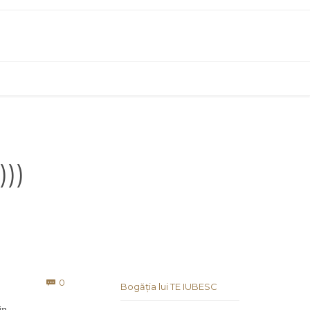
)))
Comments
0

Bogăția lui TE IUBESC
in