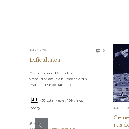
Comments
JULY 24, 2026
8

Dificultatea
Cea mai mare dificultate a
vremurilor actuale nu este de ordin
material. Paradoxal, de bine…
1453 total views
, 109 views
today
JUNE 21, 2
Ce ne
rus d
MR
