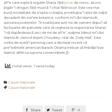
afiºe care explicã regulile Sharia: fãrã
jocuri
de noroc, alcool,
þigãri ºi droguri, fãrã muzicã ºi chiar fãrã tocuri. Este cea mai
bunã modalitate de a lupta cu beþia, prostituþia ºi stilul de viaþã
decadent din oraºele britanice, conform miºcãrii Islam4UK,
autoarea posterelor. “În toatã þara sunt mii de oameni dispuºi sã
facã parte din patrulele care sã vegheze la respectarea Shariei
ºi sã rãspândeascã zeci de mii de afiºe”, susþine liderul miºcãrii
Islam4UK, clericul Anjem Choudary, citat de „Daily Mail”. Este
vorba de acelaºi personaj care a declarat recent cã
preºedintele american Barack Obama trebuie sã îmbrãþiºeze
Islamul, altfel va suporta consecinþele.]]>
2 total views
, 1 views today
Category

Cauze Naţionale
Tags

Cauze Nationale

Share

Tweet

+1