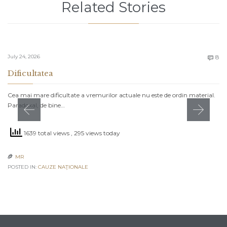
Related Stories
C
July 24, 2026
8

Dificultatea
Cea mai mare dificultate a vremurilor actuale nu este de ordin material.
Paradoxal, de bine…
1639 total views
, 295 views today
MR

POSTED IN:
CAUZE NAŢIONALE