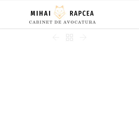


