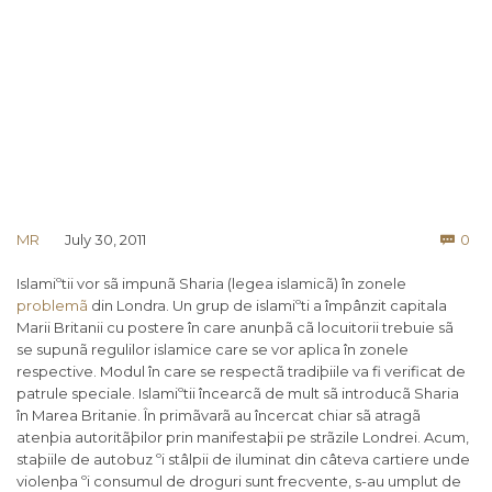
Co
MR
July 30, 2011
0

Islamiºtii vor sã impunã Sharia (legea islamicã) în zonele
problemã
din Londra. Un grup de islamiºti a împânzit capitala
Marii Britanii cu postere în care anunþã cã locuitorii trebuie sã
se supunã regulilor islamice care se vor aplica în zonele
respective. Modul în care se respectã tradiþiile va fi verificat de
patrule speciale. Islamiºtii încearcã de mult sã introducã Sharia
în Marea Britanie. În primãvarã au încercat chiar sã atragã
atenþia autoritãþilor prin manifestaþii pe strãzile Londrei. Acum,
staþiile de autobuz ºi stâlpii de iluminat din câteva cartiere unde
violenþa ºi consumul de droguri sunt frecvente, s-au umplut de