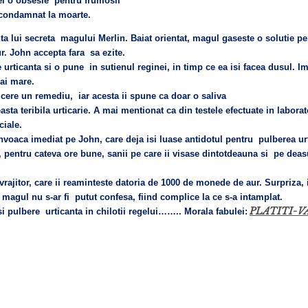
 el o obsesie pentru frumosii
st condamnat la moarte.
nta lui secreta magului Merlin. Baiat orientat, magul gaseste o solutie pe
. John accepta fara sa ezite.
rticanta si o pune in sutienul reginei, in timp ce ea isi facea dusul. Im
ai mare.
I cere un remediu, iar acesta ii spune ca doar o saliva
easta teribila urticarie. A mai mentionat ca din testele efectuate in labora
ciale.
nvoaca imediat pe John, care deja isi luase antidotul pentru pulberea ur
), pentru cateva ore bune, sanii pe care ii visase dintotdeauna si pe dea
 vrajitor, care ii reaminteste datoria de 1000 de monede de aur. Surpriza,
 magul nu s-ar fi putut confesa, fiind complice la ce s-a intamplat.
PLATITI-V
 pulbere urticanta in chilotii regelui……..
Morala fabulei: