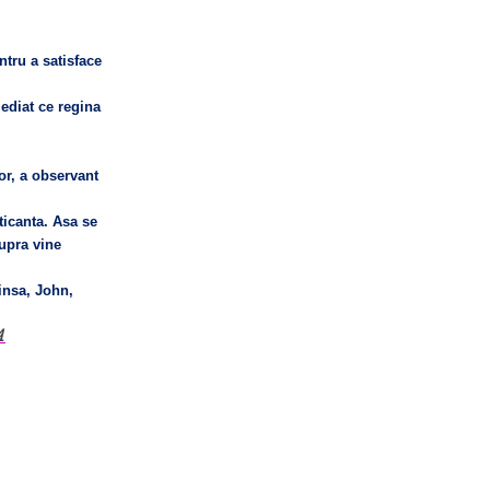
ntru a satisface
ediat ce regina
tor, a observant
ticanta. Asa se
supra vine
 insa, John,
A