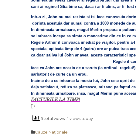
John era un viteaz cavaler al regelui Arthur dar avea si
sani ai reginei! Stia bine ca, daca i-ar fi atins, ar fi fo
Intr-o zi, John nu mai rezista si isi face cunoscuta dori
dorinta acestuia dar numai contra a 1000 monede de aur
In dimineata urmatoare, magul Merlin prepara o pulbere u
se imbraca incepe sa simta o mancarime din ce in ce m
Regele Arthur il convoaca imediat pe vrajitor, pentru a-
speciala, aplicata timp de 4 (patru) ore ar putea trata ac
ca doar saliva lui John ar avea aceste caracteristici spe
Regele il co
face ca John are ocazia de a saruta (la ordinul regelui!
sarbatorit de curte ca un erou.
Inainte de a se intoarce la mosia lui, John este oprit de
deja satisfacut, refuza sa plateasca, mizand pe faptul ca
In dimineata urmatoare, insa, magul Merlin pune aceeasi
FACTURILE LA TIMP!
]]>
5 total views
, 1 views today
Category

Cauze Naţionale