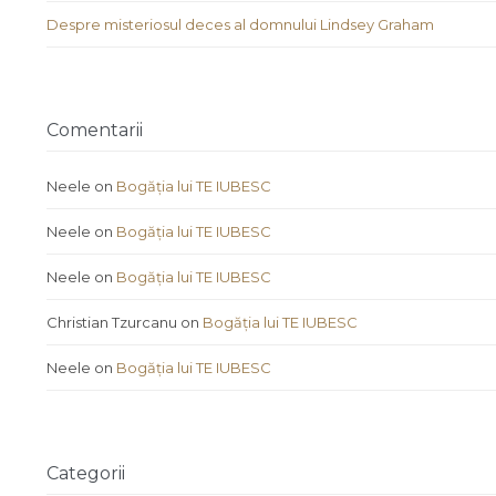
Despre misteriosul deces al domnului Lindsey Graham
Comentarii
Neele
on
Bogăția lui TE IUBESC
Neele
on
Bogăția lui TE IUBESC
Neele
on
Bogăția lui TE IUBESC
Christian Tzurcanu
on
Bogăția lui TE IUBESC
Neele
on
Bogăția lui TE IUBESC
Categorii