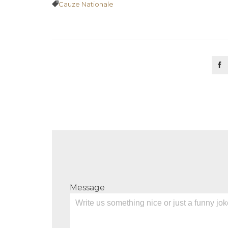
Tags

Cauze Nationale

Message