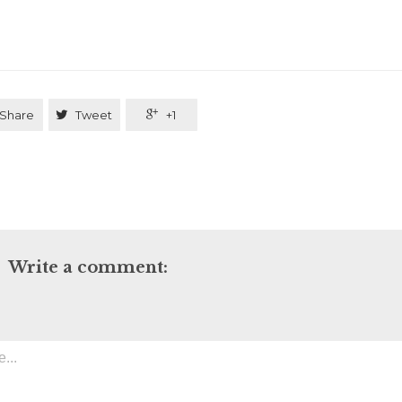
Share

Tweet

+1
Write a comment: