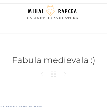
Skip
to
content
Fabula medievala :)


