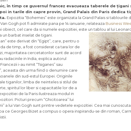
isien
ic, în timp ce guvernul francez evacueaza taberele de țigani si
poi in tarile din capre provin, Grand Palais din Paris dedica ti
rta.
Expozitia “Bohemes” este organizata la Grand Palais si tablourile 
an Gogh pot fi admirate pana pe 14 ianuarie, relateaza
Business We
i obiect, cel care da si numele expozitiei, este un tablou al lui Leonar
 un barbat inselat de tigani.
an” este derivat din “Egipt”, care, pentru o
da de timp, a fost considerat ca tara lor de
azi, majoritatea cercetatorilor sunt de acord
 au radacinile in India, explica autorul
 Francezii i-au nimit “Tsiganes” sau
, aceasta din urma fiind o denumire care
oanele din sud-estul Europei. Originile
le tiganilor, limba de neinteles si stilul de
 spiritul lor liber si capacitatile lor de a
expozitiei de la Paris ilustreaza modul in
mpozitori. Picturi precum “Ghicitoarea” lui
orii” a lui Van Gogh sunt printre vedetele expozitiei. Cea mai cunoscuta
 Dupa ce Georges Bizet a compus o opera inspirandu-se din roman, Car
tii.