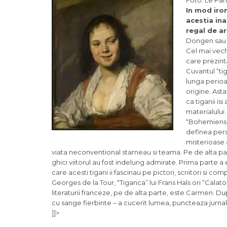
Foto: Le Par
In mod iron
acestia ina
regal de a
Dongen sau V
Cel mai vech
care prezinta
Cuvantul “tig
lunga perioa
origine. Ast
ca tiganii isi
materialului.
“Bohemiens”
definea pers
misterioase a
viata neconventional starneau si teama. Pe de alta parte,
ghici viitorul au fost indelung admirate. Prima parte a 
care acesti tigani ii fascinau pe pictori, scriitori si co
Georges de la Tour, “Tiganca” lui Frans Hals ori “Calat
literaturii franceze, pe de alta parte, este Carmen.
cu sange fierbinte – a cucerit lumea, puncteaza jurnalis
]]>