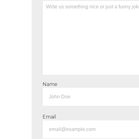
Name
Email