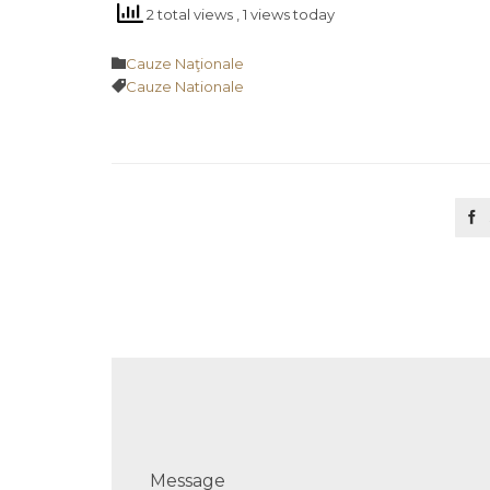
2 total views
, 1 views today
Category

Cauze Naţionale
Tags

Cauze Nationale

Message