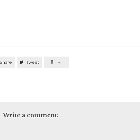
Share

Tweet

+1
Write a comment: