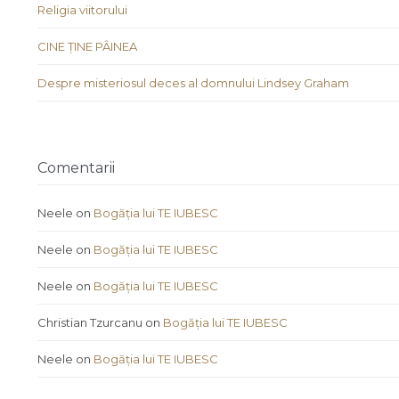
Religia viitorului
CINE ȚINE PÂINEA
Despre misteriosul deces al domnului Lindsey Graham
Comentarii
Neele
on
Bogăția lui TE IUBESC
Neele
on
Bogăția lui TE IUBESC
Neele
on
Bogăția lui TE IUBESC
Christian Tzurcanu
on
Bogăția lui TE IUBESC
Neele
on
Bogăția lui TE IUBESC