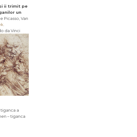
 ii trimit pe
ganilor un
de Picasso, Van
ek
.
do da Vinci
 tiganca a
men – tiganca