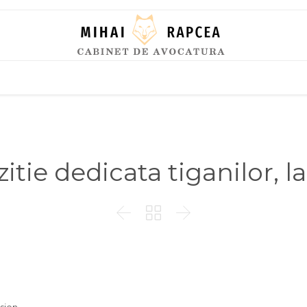
Skip
to
content
itie dedicata tiganilor, la


