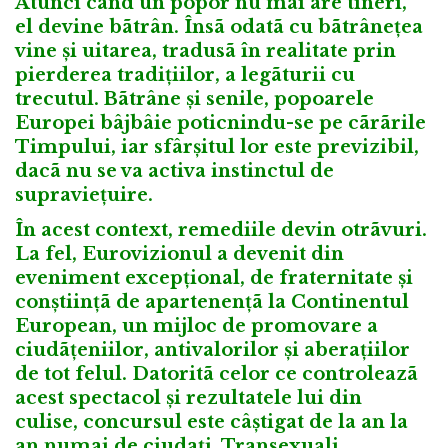
Atunci când un popor nu mai are tineri,
el devine bãtrân. Însã odatã cu bãtrânețea
vine și uitarea, tradusã în realitate prin
pierderea tradițiilor, a legãturii cu
trecutul. Bãtrâne și senile, popoarele
Europei bâjbâie poticnindu-se pe cãrãrile
Timpului, iar sfârșitul lor este previzibil,
dacã nu se va activa instinctul de
supraviețuire.
În acest context, remediile devin otrãvuri.
La fel, Eurovizionul a devenit din
eveniment excepțional, de fraternitate și
conștiințã de apartenențã la Continentul
European, un mijloc de promovare a
ciudãțeniilor, antivalorilor și aberațiilor
de tot felul. Datoritã celor ce controleazã
acest spectacol și rezultatele lui din
culise, concursul este câștigat de la an la
an numai de ciudați. Transexuali,