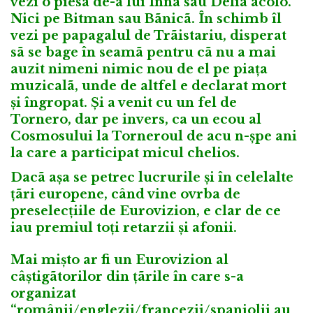
vezi o piesã de-a lui Inna sau Delia acolo.
Nici pe Bitman sau Bãnicã. În schimb îl
vezi pe papagalul de Trãistariu, disperat
sã se bage în seamã pentru cã nu a mai
auzit nimeni nimic nou de el pe piața
muzicalã, unde de altfel e declarat mort
și îngropat. Și a venit cu un fel de
Tornero, dar pe invers, ca un ecou al
Cosmosului la Torneroul de acu n-șpe ani
la care a participat micul chelios.
Dacã așa se petrec lucrurile și în celelalte
țãri europene, când vine ovrba de
preselecțiile de Eurovizion, e clar de ce
iau premiul toți retarzii și afonii.
Mai mișto ar fi un Eurovizion al
câștigãtorilor din țãrile în care s-a
organizat
“românii/englezii/francezii/spaniolii au