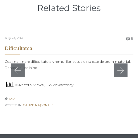
Related Stories
C
July 24, 2026
8

Dificultatea
Cea mai mare dificultate a vremurilor actuale nu este de ordin material.
Paradoxal, de bine…
1048 total views
, 163 views today
MR

POSTED IN:
CAUZE NAŢIONALE