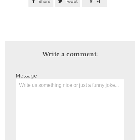

Share

Tweet

+1
Write a comment:
Message