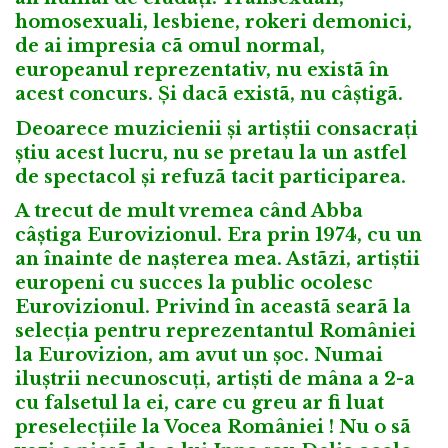
homosexuali, lesbiene, rokeri demonici,
de ai impresia cã omul normal,
europeanul reprezentativ, nu existã în
acest concurs. Și dacã existã, nu câștigã.
Deoarece muzicienii și artiștii consacrați
știu acest lucru, nu se pretau la un astfel
de spectacol și refuzã tacit participarea.
A trecut de mult vremea când Abba
câștiga Eurovizionul. Era prin 1974, cu un
an înainte de nașterea mea. Astãzi, artiștii
europeni cu succes la public ocolesc
Eurovizionul. Privind în aceastã searã la
selecția pentru reprezentantul României
la Eurovizion, am avut un șoc. Numai
iluștrii necunoscuți, artiști de mâna a 2-a
cu falsetul la ei, care cu greu ar fi luat
preselecțiile la Vocea României ! Nu o sã