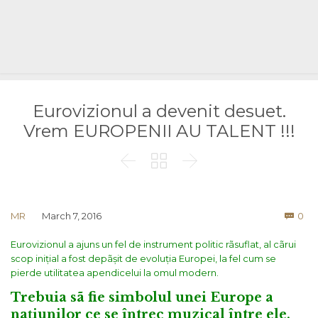
Eurovizionul a devenit desuet.
Vrem EUROPENII AU TALENT !!!



Co
MR
March 7, 2016
0

Eurovizionul a ajuns un fel de instrument politic rãsuflat, al cãrui
scop inițial a fost depãșit de evoluția Europei, la fel cum se
pierde utilitatea apendicelui la omul modern.
Trebuia sã fie simbolul unei Europe a
națiunilor ce se întrec muzical între ele,