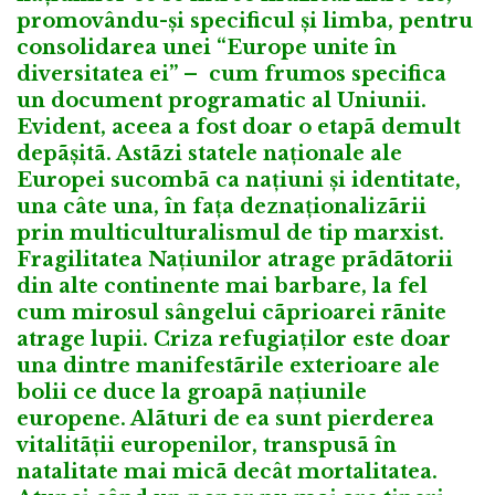
promovându-și specificul și limba, pentru
consolidarea unei “Europe unite în
diversitatea ei” – cum frumos specifica
un document programatic al Uniunii.
Evident, aceea a fost doar o etapã demult
depãșitã. Astãzi statele naționale ale
Europei sucombã ca națiuni și identitate,
una câte una, în fața deznaționalizãrii
prin multiculturalismul de tip marxist.
Fragilitatea Națiunilor atrage prãdãtorii
din alte continente mai barbare, la fel
cum mirosul sângelui cãprioarei rãnite
atrage lupii. Criza refugiaților este doar
una dintre manifestãrile exterioare ale
bolii ce duce la groapã națiunile
europene. Alãturi de ea sunt pierderea
vitalitãții europenilor, transpusã în
natalitate mai micã decât mortalitatea.