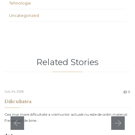
Tehnologie
Uncategorized
Related Stories
C
July 24, 2026
8

Dificultatea
Cea mai mare dificultate a vremurilor actuale nu este de ordin material.
Paradoxal, de bine…