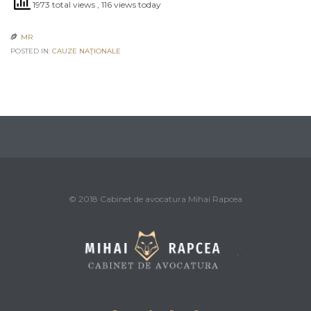
1973 total views
, 116 views today
MR

POSTED IN:
CAUZE NAŢIONALE
© 2018 Cabinet de avocatura Mihai Rapcea