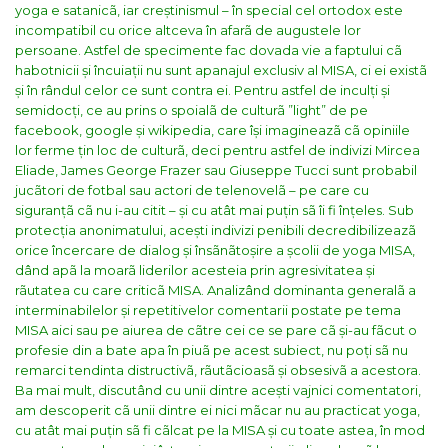
yoga e satanicã, iar creștinismul – în special cel ortodox este
incompatibil cu orice altceva în afarã de augustele lor
persoane.
Astfel de specimente fac dovada vie a faptului cã
habotnicii și încuiații nu sunt apanajul exclusiv al MISA, ci ei existã
și în rândul celor ce sunt contra ei.
Pentru astfel de inculți și
semidocți, ce au prins o spoialã de culturã ”light” de pe
facebook, google și wikipedia, care își imagineazã cã opiniile
lor ferme țin loc de culturã, deci pentru astfel de indivizi Mircea
Eliade, James George Frazer sau Giuseppe Tucci sunt probabil
jucãtori de fotbal sau actori de telenovelã – pe care cu
siguranțã cã nu i-au citit – și cu atât mai puțin sã îi fi înțeles.
Sub
protecția anonimatului, acești indivizi penibili decredibilizeazã
orice încercare de dialog și însãnãtoșire a școlii de yoga MISA,
dând apã la moarã liderilor acesteia prin agresivitatea și
rãutatea cu care criticã MISA.
Analizând dominanta generalã a
interminabilelor și repetitivelor comentarii postate pe tema
MISA aici sau pe aiurea de cãtre cei ce se pare cã și-au fãcut o
profesie din a bate apa în piuã pe acest subiect, nu poți sã nu
remarci tendinta distructivã, rãutãcioasã și obsesivã a acestora.
Ba mai mult, discutând cu unii dintre acești vajnici comentatori,
am descoperit cã unii dintre ei nici mãcar nu au practicat yoga,
cu atât mai puțin sã fi cãlcat pe la MISA și cu toate astea, în mod