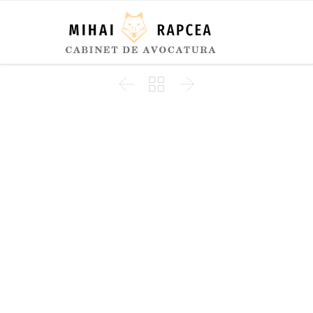


