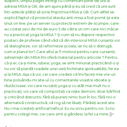
suspect, umplu pagini întregi cu comentarii pline de urã la
adresa MISA și GB, de am ajuns pânã și eu sã cred cã unii sunt
într-adevãr plãtiți sã scrie împotriva MISA și GB. Cum altfel se
explicã faptul cã proiectul siteului anti-misa a fost pornit (și este
ținut on line, pe un server cu protecții extrem de scumpe, care
au costat zeci de mii de euro !) de cãtre un om care nici mãcar
nu a practicat yoga la MISA ? Și cum sã nu dispere respectivii
postaci de profesie când vãd cã din interiorul MISA cursanții vor
sã dialogheze, vor sã reformeze școala, iar nu sã o distrugã,
cum e planul lor? Care altul ar fi motivul pentru care cursanții,
ashramiștii din MISA îmi oferã material pentru articole ? Pentru
cã și ei, ca și mine, iubesc yoga, se simt minunat practicând-o și
nu vor sã piardã roadele unei vieți închinate spiritualitãții, fie ea
și la MISA.
Așa cã voi, cei care credeți cã îmi faceți mie vre-un
bine poluându-mi site-ul cu comentariile voastre idioate și
rãutãcioase, voi care nu iubiți yoga și cu atât mai mult nu o
practicați, voi care vã comportați ca niște demoni, doar bârfind
și criticând distructiv, fãrã sã puneți nimic bun în loc, fãrã nici o
alternativã constructivã, vã rog sã ne lãsați. Pãrãsiți acest site.
Nu-i mai creșteți artificial traficul. Eu nu scriu pentru voi. Scriu
pentru colegii mei, cei care simt și gândesc la fel ca mine.
]]>