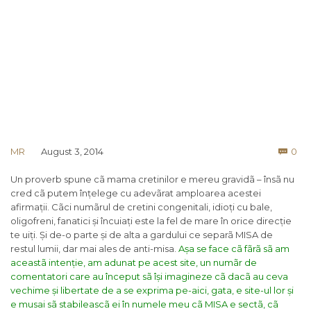
Co
MR
August 3, 2014
0

Un proverb spune cã mama cretinilor e mereu gravidã – însã nu
cred cã putem înțelege cu adevãrat amploarea acestei
afirmații. Cãci numãrul de cretini congenitali, idioți cu bale,
oligofreni, fanatici și încuiați este la fel de mare în orice direcție
te uiți. Și de-o parte și de alta a gardului ce separã MISA de
restul lumii, dar mai ales de anti-misa.
Așa se face cã fãrã sã am
aceastã intenție, am adunat pe acest site, un numãr de
comentatori care au început sã își imagineze cã dacã au ceva
vechime și libertate de a se exprima pe-aici, gata, e site-ul lor și
e musai sã stabileascã ei în numele meu cã MISA e sectã, cã