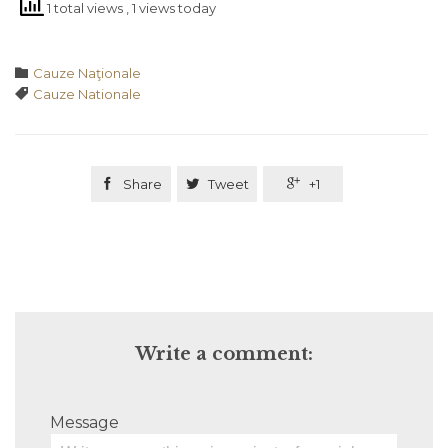
1 total views
, 1 views today
Category

Cauze Naţionale
Tags

Cauze Nationale

Share

Tweet

+1
Write a comment:
Message