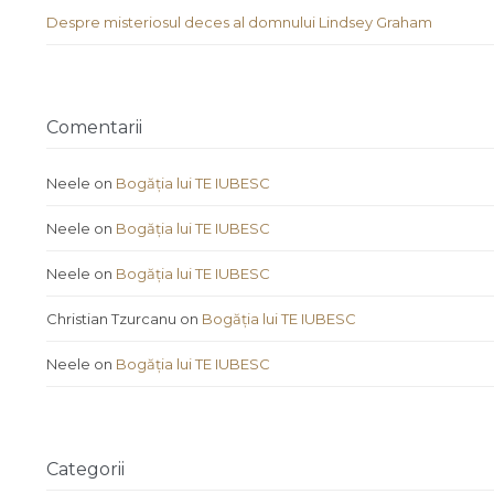
Despre misteriosul deces al domnului Lindsey Graham
Comentarii
Neele
on
Bogăția lui TE IUBESC
Neele
on
Bogăția lui TE IUBESC
Neele
on
Bogăția lui TE IUBESC
Christian Tzurcanu
on
Bogăția lui TE IUBESC
Neele
on
Bogăția lui TE IUBESC
Categorii