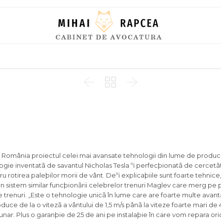
Skip
to
content



n România proiectul celei mai avansate tehnologii din lume de produc
ogie inventatã de savantul Nicholas Tesla ºi perfecþionatã de cercetãt
rotirea paleþilor morii de vânt. Deºi
explicaþiile sunt foarte tehnice,
 un sistem similar funcþionãrii celebrelor trenuri Maglev care merg pe
e trenuri. „Este o tehnologie unicã în lume care are foarte multe avan
uce de la o vitezã a vântului de 1,5 m/s pânã la viteze foarte mari de 4
nar. Plus o garanþie de 25 de ani pe instalaþie în care vom repara o