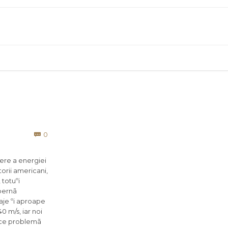
Comments
0

ere a energiei
orii americani,
 totuºi
 pernã
taje ºi aproape
0 m/s, iar noi
rice problemã