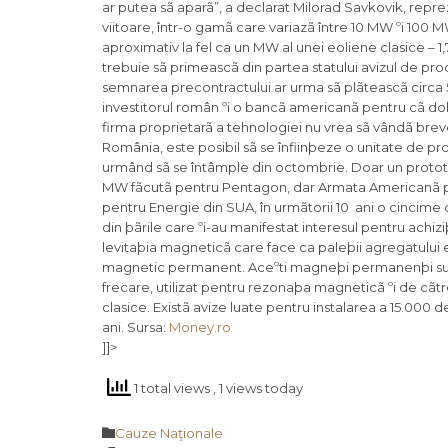
ar putea sã aparã”, a declarat Milorad Savkovik, repr
viitoare, într-o gamã care variazã între 10 MW ºi 100 M
aproximativ la fel ca un MW al unei eoliene clasice – 1,
trebuie sã primeascã din partea statului avizul de pro
semnarea precontractului ar urma sã plãteascã circa 
investitorul român ºi o bancã americanã pentru cã dobâ
firma proprietarã a tehnologiei nu vrea sã vândã breve
România, este posibil sã se înfiinþeze o unitate de pro
urmând sã se întâmple din octombrie. Doar un prototip
MW fãcutã pentru Pentagon, dar Armata Americanã pãst
pentru Energie din SUA, în urmãtorii 10 ani o cincime 
din þãrile care ºi-au manifestat interesul pentru achi
levitaþia magneticã care face ca paleþii agregatului e
magnetic permanent. Aceºti magneþi permanenþi sunt
frecare, utilizat pentru rezonaþa magneticã ºi de cãt
clasice. Existã avize luate pentru instalarea a 15.000
ani. Sursa:
Money.ro
]]>
1 total views
, 1 views today
Category

Cauze Naţionale