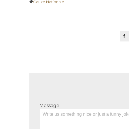
Tags

Cauze Nationale

Message