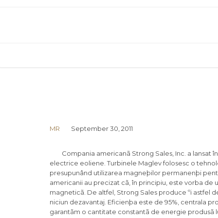
MR
September 30, 2011
Compania americanã Strong Sales, Inc. a lansat î
electrice eoliene. Turbinele Maglev folosesc o tehnol
presupunând utilizarea magneþilor permanenþi pentru 
americanii au precizat cã, în principiu, este vorba de
magneticã. De altfel, Strong Sales produce ºi astfel d
niciun dezavantaj. Eficienþa este de 95%, centrala prod
garantãm o cantitate constantã de energie produsã lu