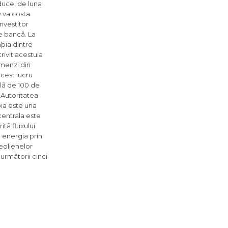
duce, de luna
v va costa
investitor
re bancã. La
þia dintre
rivit acestuia
omenzi din
acest lucru
lã de 100 de
 Autoritatea
bia este una
centrala este
tã fluxului
 energia prin
eolienelor
urmãtorii cinci