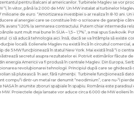
ezentantul pentru Balcani al americanilor. Turbinele Maglev se vor pro
W ºi, în viitor, pânã la 2.000 de MW. Un MW instalat al turbinelor Magle
7 milioane de euro. “Amortizarea investiþiei s-ar realiza în 8-10 ani. Un 
ducere al anergiei care se constituie într-o scrisoare de garanþie cãt
5% avans ºi 20% la semnarea contractului. Putem chiar intermedia rela
nzile sunt mult mai bune în SUA – 1,5 – 1,7%”, a mai spus Savkovik. Pot
tul ci sã aducã tehnologia aici. Însã, dacã se va întâmpla sã existe c
ducþie localã. Eolienele Maglev nu existã încã în circuitul comercial, 
 de 5 MW funcþioneazã în statul New York. Mai existã însã ºi o centra
reazã secretul asupra rezultatelor ei. Potrivit estimãrilor fãcute de
din energia Americii va fi produsã în centrale Maglev. Din Europa, Ser
ziþionarea revoluþionarei tehnologii. Principiul dupã care se ghideazã 
olian sã pluteascã în aer, fãrã rulmenþi. Turbinele funcþioneazã datori
 compuºi dintr-un metal rar denumit “neodimium”, care nu-ºi pierde
re NASA în anumite zboruri spaþiale în spaþiu. România este paradisul 
 de MW. Proiectele deja lansate vor aduce circa 6.000 de MW eolieni în 