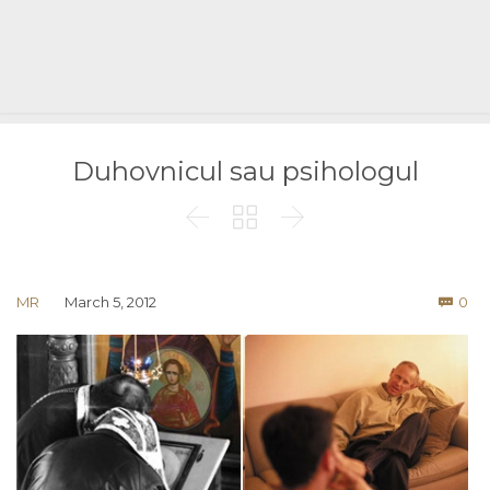
Duhovnicul sau psihologul



Co
MR
March 5, 2012
0
