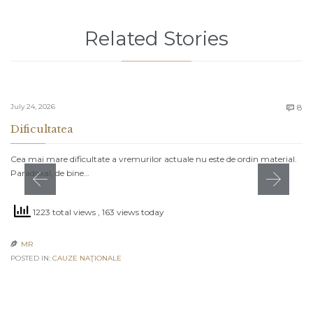
Related Stories
C
July 24, 2026
8

Dificultatea
Cea mai mare dificultate a vremurilor actuale nu este de ordin material.
Paradoxal, de bine…
1223 total views
, 163 views today
MR

POSTED IN:
CAUZE NAŢIONALE