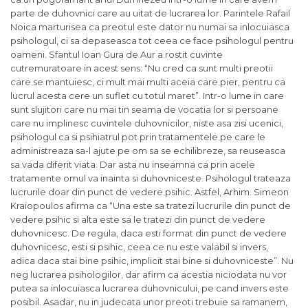
parte de duhovnici care au uitat de lucrarea lor. Parintele Rafail
Noica marturisea ca preotul este dator nu numai sa inlocuiasca
psihologul, ci sa depaseasca tot ceea ce face psihologul pentru
oameni. Sfantul Ioan Gura de Aur a rostit cuvinte
cutremuratoare in acest sens: “Nu cred ca sunt multi preotii
care se mantuiesc, ci mult mai multi aceia care pier, pentru ca
lucrul acesta cere un suflet cu totul maret”. Intr-o lume in care
sunt slujitori care nu mai tin seama de vocatia lor si persoane
care nu implinesc cuvintele duhovnicilor, niste asa zisi ucenici,
psihologul ca si psihiatrul pot prin tratamentele pe care le
administreaza sa-l ajute pe om sa se echilibreze, sa reuseasca
sa vada diferit viata. Dar asta nu inseamna ca prin acele
tratamente omul va inainta si duhovniceste. Psihologul trateaza
lucrurile doar din punct de vedere psihic. Astfel, Arhim. Simeon
Kraiopoulos afirma ca “Una este sa tratezi lucrurile din punct de
vedere psihic si alta este sa le tratezi din punct de vedere
duhovnicesc. De regula, daca esti format din punct de vedere
duhovnicesc, esti si psihic, ceea ce nu este valabil si invers,
adica daca stai bine psihic, implicit stai bine si duhovniceste”. Nu
neg lucrarea psihologilor, dar afirm ca acestia niciodata nu vor
putea sa inlocuiasca lucrarea duhovnicului, pe cand invers este
posibil. Asadar, nu in judecata unor preoti trebuie sa ramanem,