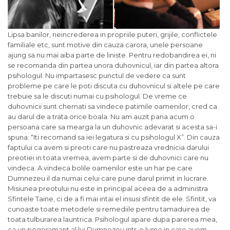
Lipsa banilor, neincrederea in propriile puteri, grijile, conflictele
familiale etc, sunt motive din cauza carora, unele persoane
ajung sa nu mai aiba parte de liniste. Pentru redobandirea ei, ni
se recomanda din partea unora duhovnicul, iar din partea altora
psihologul. Nu impartasesc punctul de vedere ca sunt
probleme pe care le poti discuta cu duhovnicul si altele pe care
trebuie sa le discuti numai cu psihologul. De vreme ce
duhovnicii sunt chemati sa vindece patimile oamenilor, cred ca
au darul de a trata orice boala. Nu am auzit pana acum o
persoana care sa mearga la un duhovnic adevarat si acesta sa-i
spuna: “Iti recomand sa iei legatura si cu psihologul X”. Din cauza
faptului ca avem si preoti care nu pastreaza vrednicia darului
preotiei in toata vremea, avem parte si de duhovnici care nu
vindeca. A vindeca bolile oamenilor este un har pe care
Dumnezeu il da numai celui care pune darul primit in lucrare.
Misiunea preotului nu este in principal aceea de a administra
Sfintele Taine, ci de a fi mai intai el insusi sfintit de ele. Sfintit, va
cunoaste toate metodele si remediile pentru tamaduirea de
toata tulburarea launtrica. Psihologul apare dupa parerea mea,
ca un pogoramant al lui Dumnezeu intr-o lume in care avem