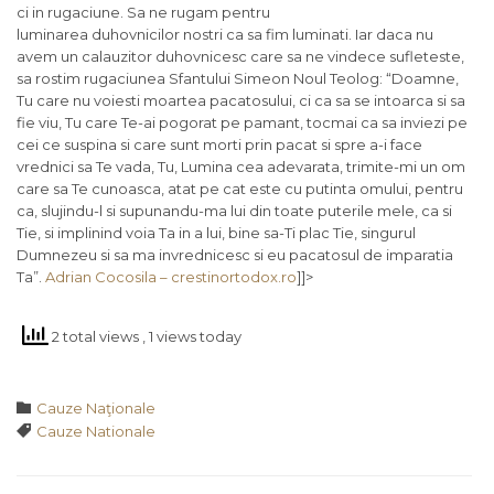
ci in rugaciune. Sa ne rugam pentru
luminarea duhovnicilor nostri ca sa fim luminati. Iar daca nu
avem un calauzitor duhovnicesc care sa ne vindece sufleteste,
sa rostim rugaciunea Sfantului Simeon Noul Teolog: “Doamne,
Tu care nu voiesti moartea pacatosului, ci ca sa se intoarca si sa
fie viu, Tu care Te-ai pogorat pe pamant, tocmai ca sa inviezi pe
cei ce suspina si care sunt morti prin pacat si spre a-i face
vrednici sa Te vada, Tu, Lumina cea adevarata, trimite-mi un om
care sa Te cunoasca, atat pe cat este cu putinta omului, pentru
ca, slujindu-l si supunandu-ma lui din toate puterile mele, ca si
Tie, si implinind voia Ta in a lui, bine sa-Ti plac Tie, singurul
Dumnezeu si sa ma invrednicesc si eu pacatosul de imparatia
Ta”.
Adrian Cocosila – crestinortodox.ro
]]>
2 total views
, 1 views today
Category

Cauze Naţionale
Tags

Cauze Nationale