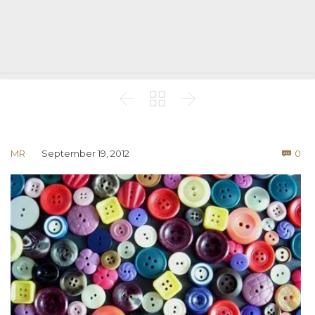



Co
MR
September 19, 2012
0
