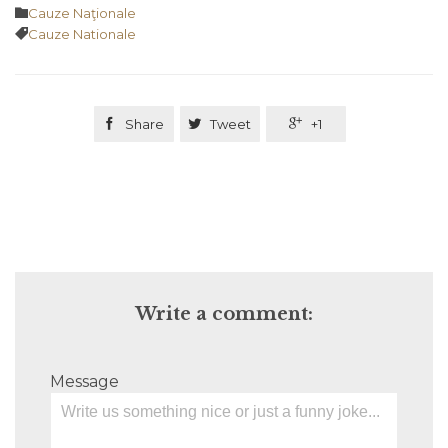
Category

Cauze Naţionale
Tags

Cauze Nationale

Share

Tweet

+1
Write a comment:
Message