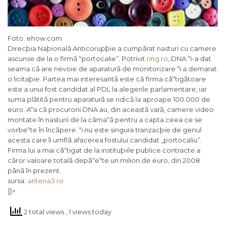
Foto: ehow.com
Direcþia Naþionalã Anticorupþie a cumpãrat nasturi cu camere
ascunse de la o firmã “portocalie”. Potrivit
ring.ro
, DNA ºi-a dat
seama cã are nevoie de aparaturã de monitorizare ºi a demarat
o licitaþie. Partea mai interesantã este cã firma câºtigãtoare
este a unui fost candidat al PDL la alegerile parlamentare, iar
suma plãtitã pentru aparaturã se ridicã la aproape 100.000 de
euro. Aºa cã procurorii DNA au, din aceastã varã, camere video
montate în nasturii de la cãmaºã pentru a capta ceea ce se
vorbeºte în încãpere. ªi nu este singura tranzacþie de genul
acesta care îi umflã afacerea fostului candidat „portocaliu”.
Firma lui a mai câºtigat de la instituþiile publice contracte a
cãror valoare totalã depãºeºte un milion de euro, din 2008
pânã în prezent.
sursa:
antena3.ro
]]>
2 total views
, 1 views today