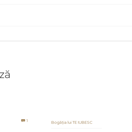
ză
Comment
1

Bogăția lui TE IUBESC