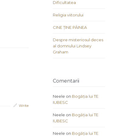
Dificultatea
Religia viitorului
CINE ȚINE PÂINEA
Despre misteriosul deces
al domnului Lindsey
Graham
Comentarii
Neele
on
Bogăția lui TE
IUBESC
Write
Neele
on
Bogăția lui TE
IUBESC
Neele
on
Bogăția lui TE