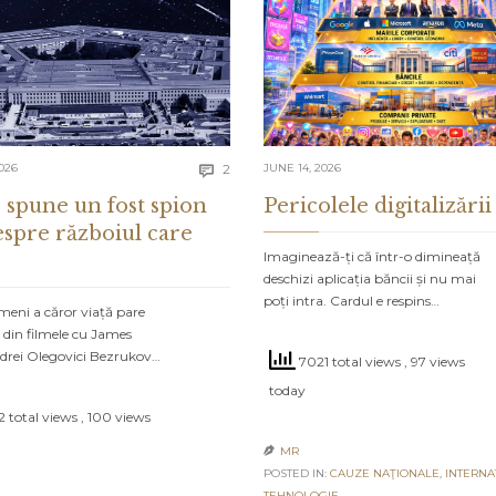
Comments
026
2
JUNE 14, 2026

 spune un fost spion
Pericolele digitalizării
espre războiul care
Imaginează-ți că într-o dimineață
deschizi aplicația băncii și nu mai
poți intra. Cardul e respins…
meni a căror viață pare
 din filmele cu James
drei Olegovici Bezrukov…
7021 total views
, 97 views
today
 total views
, 100 views
MR

POSTED IN:
CAUZE NAŢIONALE
,
INTERNA
TEHNOLOGIE