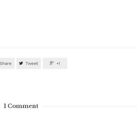
Share

Tweet

+1
1
Comment