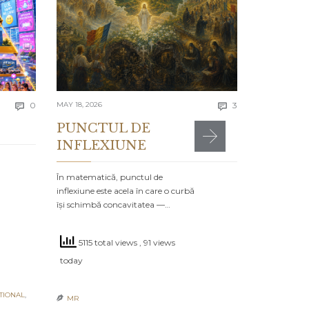
Se spune că e
greșelile alto
timpul…
4685 to
Comments
Comments
today
0
MAY 18, 2026
3


PUNCTUL DE
INFLEXIUNE
MR

POSTED IN:
CA
În matematică, punctul de
inflexiune este acela în care o curbă
își schimbă concavitatea —…
5115 total views
, 91 views
today
TIONAL
,
MR
