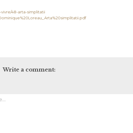
vivre/48-arta-simplitatii
35/Dominique%20Loreau_Arta%20simplitatii.pdf
Write a comment: