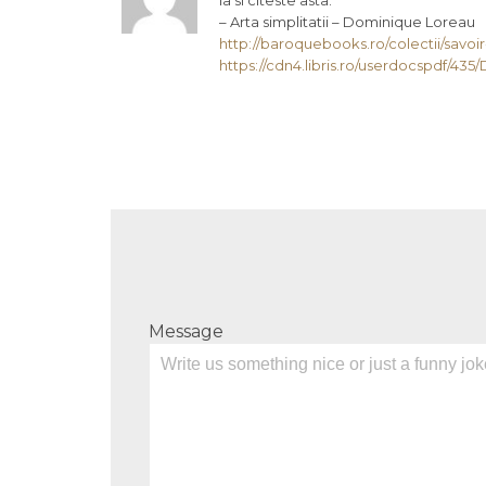
Ia si citeste asta:
– Arta simplitatii – Dominique Loreau
http://baroquebooks.ro/colectii/savoir-
https://cdn4.libris.ro/userdocspdf/4
Message