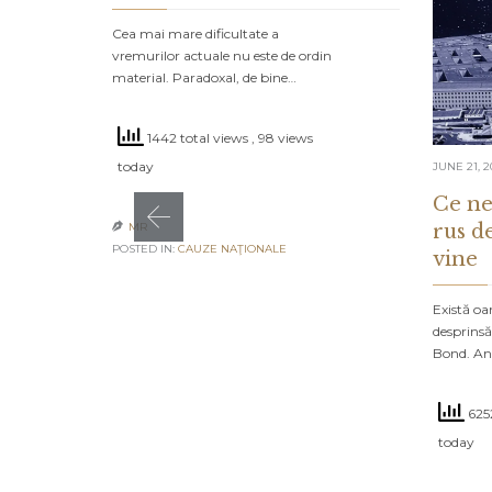
Cea mai mare dificultate a
vremurilor actuale nu este de ordin
material. Paradoxal, de bine…
1442 total views
, 98 views
today
JUNE 21, 2
Ce ne
rus d
MR

POSTED IN:
CAUZE NAŢIONALE
vine
Există oa
desprinsă
Bond. An
6252
today