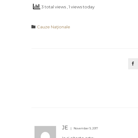
3 total views
, 1 views today
Category

Cauze Naţionale

JE
November 9, 2017