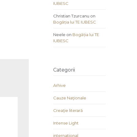
IUBESC
Christian Tzurcanu
on
Bogăția lui TE IUBESC
Neele
on
Bogăția lui TE
IUBESC
Categorii
Arhive
Cauze Naţionale
Creaţie literară
Intense Light
international