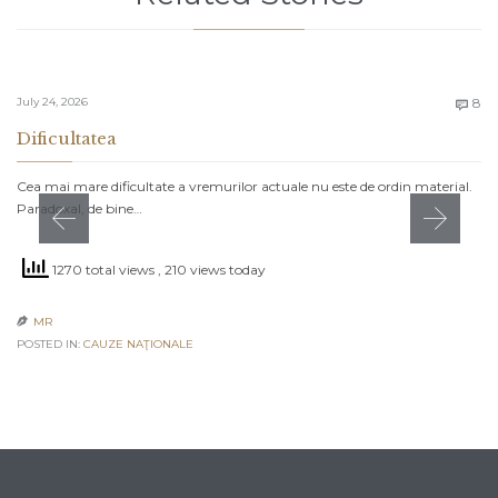
C
July 24, 2026
8

Dificultatea
Cea mai mare dificultate a vremurilor actuale nu este de ordin material.
Paradoxal, de bine…
1270 total views
, 210 views today
MR

POSTED IN:
CAUZE NAŢIONALE