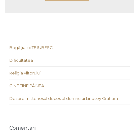
Bogăția lui TE IUBESC
Dificultatea
Religia viitorului
CINE ȚINE PÂINEA
Despre misteriosul deces al domnului Lindsey Graham
Comentarii