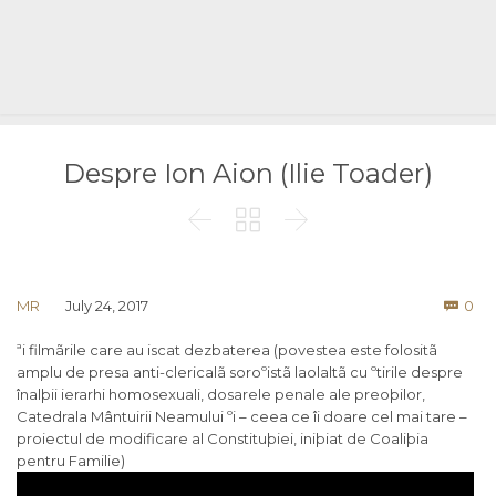
Despre Ion Aion (Ilie Toader)



Co
MR
July 24, 2017
0

ªi filmãrile care au iscat dezbaterea (povestea este folositã
amplu de presa anti-clericalã soroºistã laolaltã cu ºtirile despre
înalþii ierarhi homosexuali, dosarele penale ale preoþilor,
Catedrala Mântuirii Neamului ºi – ceea ce îi doare cel mai tare –
proiectul de modificare al Constituþiei, iniþiat de Coaliþia
pentru Familie)