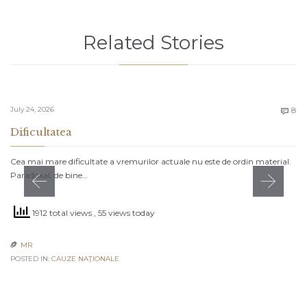
Related Stories
C
July 24, 2026
8

Dificultatea
Cea mai mare dificultate a vremurilor actuale nu este de ordin material.
Paradoxal, de bine…
1912 total views
, 55 views today
MR

POSTED IN:
CAUZE NAŢIONALE