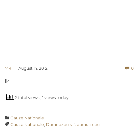
Co
MR
August 14, 2012
0

]]>
2 total views
, 1 views today
Category

Cauze Naţionale
Tags

Cauze Nationale
,
Dumnezeu si Neamul meu