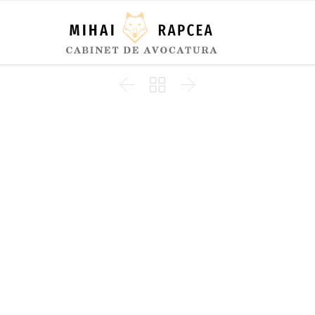


