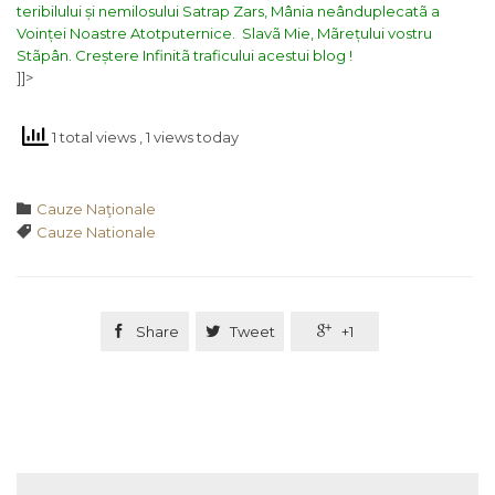
teribilului și nemilosului Satrap Zars, Mânia neânduplecatã a
Voinței Noastre Atotputernice.
Slavã Mie, Mãrețului vostru
Stãpân. Creștere Infinitã traficului acestui blog !
]]>
1 total views
, 1 views today
Category

Cauze Naţionale
Tags

Cauze Nationale

Share

Tweet

+1