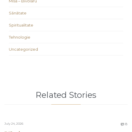
Misa – Bivolaru
Sănătate
Spiritualitate
Tehnologie
Uncategorized
Related Stories
C
July 24, 2026
8
