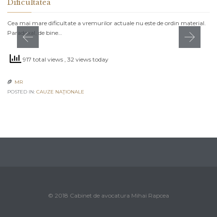
Dificultatea
Cea mai mare dificultate a vremurilor actuale nu este de ordin material.
Paradoxal, de bine…
917 total views
, 32 views today
MR

POSTED IN:
CAUZE NAŢIONALE
© 2018 Cabinet de avocatura Mihai Rapcea