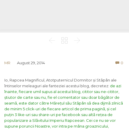



Co
MR
August 29, 2014
0

Io, Rapcea Magnificul, Atotputernicul Domnitor și Stãpân ale
întinselor meleaguri ale fanteziei acestui blog, decretez:
de azi
înainte, fiecare umil supus al acestui blog, cititor sau ne-cititor,
știutor de carte sau nu, fie el comentator sau doar bãgãtor de
seamã, este dator cãtre Mãrețul sãu Stãpân sã dea dijmã zilnicã
de minim 5 click-uri de fiecare articol de prima paginã, și cel
puțin 3 like-uri sau share-uri pe facebook sau altã rețea de
popularizare a Slãvitului Imperiu Rapceean. Cei ce nu se vor
supune poruncii Noastre, vor intra pe mâna groaznicului,