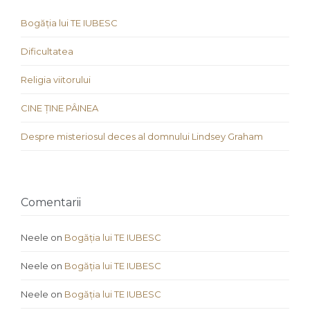
Bogăția lui TE IUBESC
Dificultatea
Religia viitorului
CINE ȚINE PÂINEA
Despre misteriosul deces al domnului Lindsey Graham
Comentarii
Neele
on
Bogăția lui TE IUBESC
Neele
on
Bogăția lui TE IUBESC
Neele
on
Bogăția lui TE IUBESC