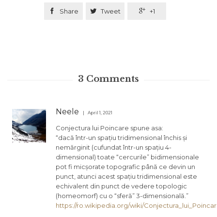

Share

Tweet

+1
3
Comments
Neele
April 1, 2021
Conjectura lui Poincare spune asa:
“dacă într-un spațiu tridimensional închis și
nemărginit (cufundat într-un spațiu 4-
dimensional) toate “cercurile” bidimensionale
pot fi micșorate topografic până ce devin un
punct, atunci acest spațiu tridimensional este
echivalent din punct de vedere topologic
(homeomorf) cu o “sferă” 3-dimensională.”
https://ro.wikipedia.org/wiki/Conjectura_lui_Poinca