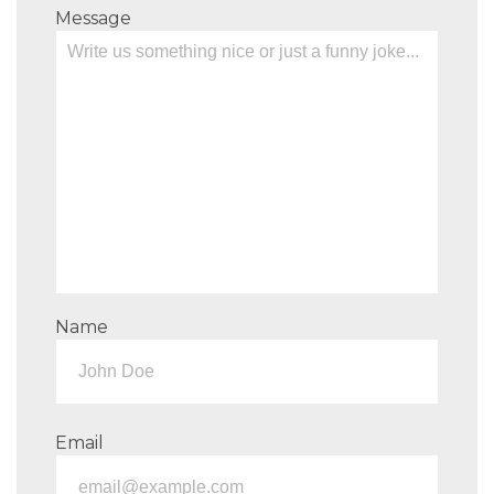
Message
Name
Email