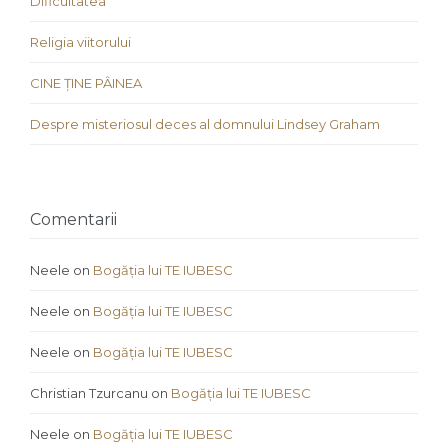
Dificultatea
Religia viitorului
CINE ȚINE PÂINEA
Despre misteriosul deces al domnului Lindsey Graham
Comentarii
Neele
on
Bogăția lui TE IUBESC
Neele
on
Bogăția lui TE IUBESC
Neele
on
Bogăția lui TE IUBESC
Christian Tzurcanu
on
Bogăția lui TE IUBESC
Neele
on
Bogăția lui TE IUBESC