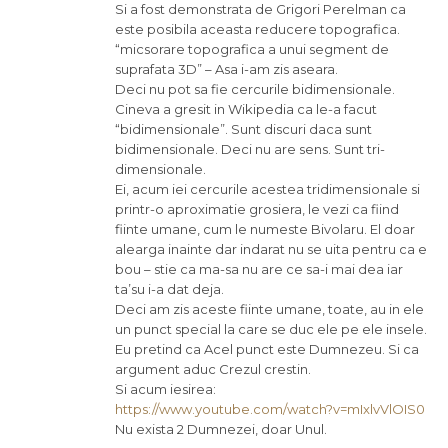
Si a fost demonstrata de Grigori Perelman ca
este posibila aceasta reducere topografica.
“micsorare topografica a unui segment de
suprafata 3D” – Asa i-am zis aseara.
Deci nu pot sa fie cercurile bidimensionale.
Cineva a gresit in Wikipedia ca le-a facut
“bidimensionale”. Sunt discuri daca sunt
bidimensionale. Deci nu are sens. Sunt tri-
dimensionale.
Ei, acum iei cercurile acestea tridimensionale si
printr-o aproximatie grosiera, le vezi ca fiind
fiinte umane, cum le numeste Bivolaru. El doar
alearga inainte dar indarat nu se uita pentru ca e
bou – stie ca ma-sa nu are ce sa-i mai dea iar
ta’su i-a dat deja.
Deci am zis aceste fiinte umane, toate, au in ele
un punct special la care se duc ele pe ele insele.
Eu pretind ca Acel punct este Dumnezeu. Si ca
argument aduc Crezul crestin.
Si acum iesirea:
https://www.youtube.com/watch?v=mIxlvVlOIS0
Nu exista 2 Dumnezei, doar Unul.