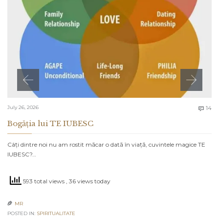
C
July 26, 2026
14

Bogăția lui TE IUBESC
Câți dintre noi nu am rostit măcar o dată în viață, cuvintele magice TE
IUBESC?…
593 total views
, 36 views today
MR

POSTED IN:
SPIRITUALITATE