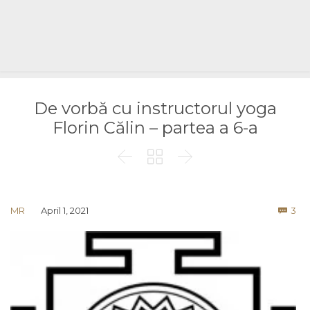
De vorbă cu instructorul yoga
Florin Călin – partea a 6-a



Co
MR
April 1, 2021
3
