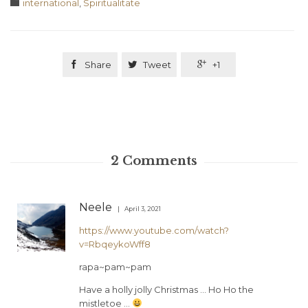
Category

international
,
Spiritualitate

Share

Tweet

+1
2
Comments
Neele
April 3, 2021
https://www.youtube.com/watch?
v=RbqeykoWff8
rapa~pam~pam
Have a holly jolly Christmas … Ho Ho the
mistletoe …