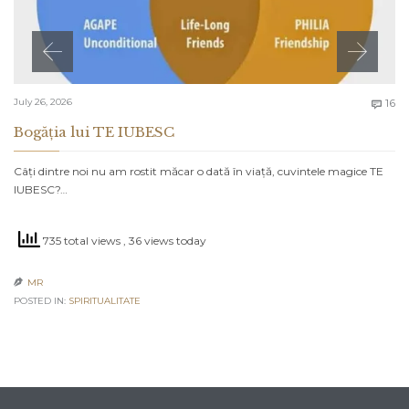
C
July 26, 2026
16

Bogăția lui TE IUBESC
Câți dintre noi nu am rostit măcar o dată în viață, cuvintele magice TE
IUBESC?…
735 total views
, 36 views today
MR

POSTED IN:
SPIRITUALITATE