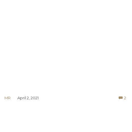
Co
MR
April 2, 2021
2
