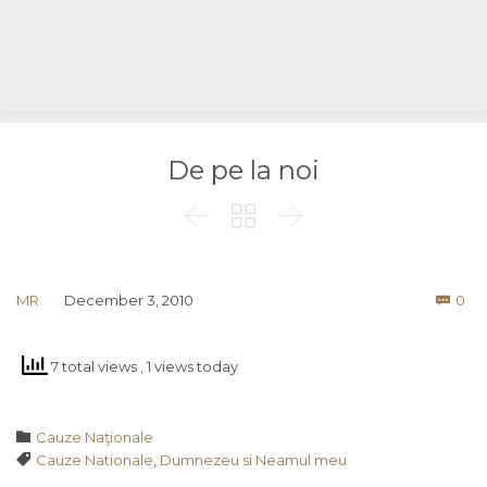
De pe la noi



Co
MR
December 3, 2010
0

7 total views
, 1 views today
Category

Cauze Naţionale
Tags

Cauze Nationale
,
Dumnezeu si Neamul meu