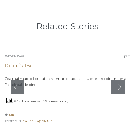
Related Stories
C
July 24, 2026
8

Dificultatea
Cea mai mare dificultate a vremurilor actuale nu este de ordin material.
Paradoxal, de bine…
944 total views
, 59 views today
MR

POSTED IN:
CAUZE NAŢIONALE