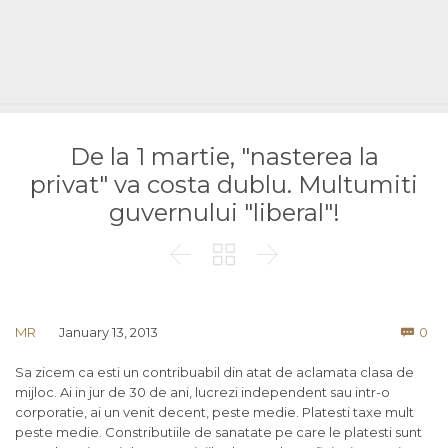
De la 1 martie, "nasterea la
privat" va costa dublu. Multumiti
guvernului "liberal"!



Co
MR
January 13, 2013
0

Sa zicem ca esti un contribuabil din atat de aclamata clasa de
mijloc. Ai in jur de 30 de ani, lucrezi independent sau intr-o
corporatie, ai un venit decent, peste medie. Platesti taxe mult
peste medie. Constributiile de sanatate pe care le platesti sunt