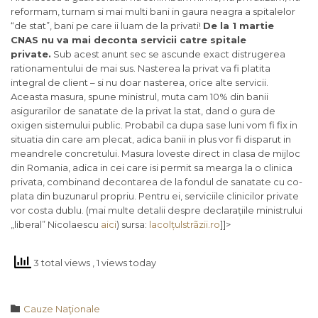
reformam, turnam si mai multi bani in gaura neagra a spitalelor
“de stat”, bani pe care ii luam de la privati!
De la 1 martie
CNAS nu va mai deconta servicii catre spitale
private.
Sub acest anunt sec se ascunde exact distrugerea
rationamentului de mai sus. Nasterea la privat va fi platita
integral de client – si nu doar nasterea, orice alte servicii.
Aceasta masura, spune ministrul, muta cam 10% din banii
asigurarilor de sanatate de la privat la stat, dand o gura de
oxigen sistemului public. Probabil ca dupa sase luni vom fi fix in
situatia din care am plecat, adica banii in plus vor fi disparut in
meandrele concretului. Masura loveste direct in clasa de mijloc
din Romania, adica in cei care isi permit sa mearga la o clinica
privata, combinand decontarea de la fondul de sanatate cu co-
plata din buzunarul propriu. Pentru ei, serviciile clinicilor private
vor costa dublu. (mai multe detalii despre declarațiile ministrului
„liberal” Nicolaescu
aici
) sursa:
lacolțulstrãzii.ro
]]>
3 total views
, 1 views today
Category

Cauze Naţionale