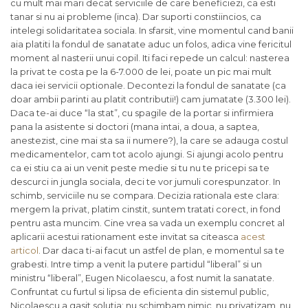
cu mult mai mari decat serviciile de care beneficiezi, ca esti
tanar si nu ai probleme (inca). Dar suporti constiincios, ca
intelegi solidaritatea sociala. In sfarsit, vine momentul cand banii
aia platiti la fondul de sanatate aduc un folos, adica vine fericitul
moment al nasterii unui copil. Iti faci repede un calcul: nasterea
la privat te costa pe la 6-7.000 de lei, poate un pic mai mult
daca iei servicii optionale. Decontezi la fondul de sanatate (ca
doar ambii parinti au platit contributii!) cam jumatate (3.300 lei).
Daca te-ai duce “la stat”, cu spagile de la portar si infirmiera
pana la asistente si doctori (mana intai, a doua, a saptea,
anestezist, cine mai sta sa ii numere?), la care se adauga costul
medicamentelor, cam tot acolo ajungi. Si ajungi acolo pentru
ca ei stiu ca ai un venit peste medie si tu nu te pricepi sa te
descurci in jungla sociala, deci te vor jumuli corespunzator. In
schimb, serviciile nu se compara. Decizia rationala este clara:
mergem la privat, platim cinstit, suntem tratati corect, in fond
pentru asta muncim. Cine vrea sa vada un exemplu concret al
aplicarii acestui rationament este invitat sa citeasca
acest
articol
. Dar daca ti-ai facut un astfel de plan, e momentul sa te
grabesti. Intre timp a venit la putere partidul “liberal” si un
ministru “liberal”, Eugen Nicolaescu, a fost numit la sanatate.
Confruntat cu furtul si lipsa de eficienta din sistemul public,
Nicolaescu a gasit solutia: nu schimbam nimic, nu privatizam, nu