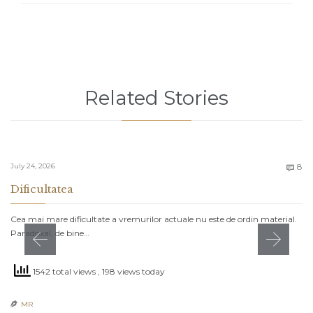
Related Stories
C
July 24, 2026
8

Dificultatea
Cea mai mare dificultate a vremurilor actuale nu este de ordin material.
Paradoxal, de bine…
1542 total views
, 198 views today
MR
