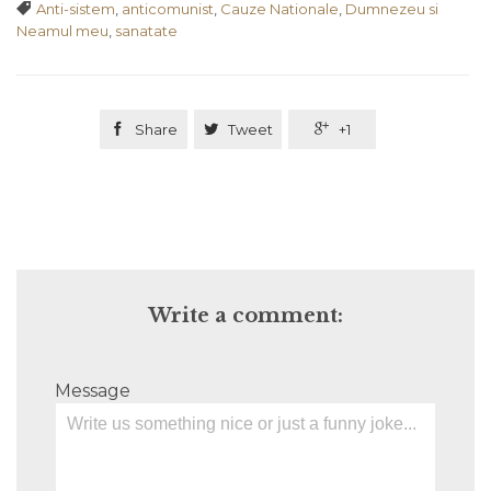
Tags

Anti-sistem
,
anticomunist
,
Cauze Nationale
,
Dumnezeu si
Neamul meu
,
sanatate

Share

Tweet

+1
Write a comment:
Message