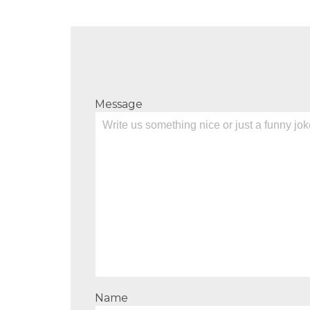
Message
Name