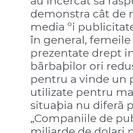
au încercat sã rãsp
demonstra cât de m
media ºi publicitat
în general, femeile 
prezentate drept i
bãrbaþilor ori redu
pentru a vinde un p
utilizate pentru ma
situaþia nu diferã p
„Companiile de publ
miliarde de dolari