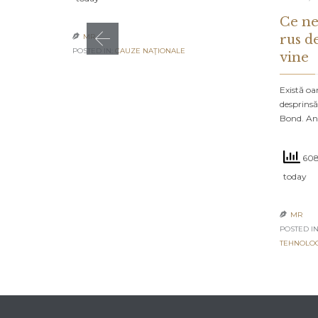
Ce ne
rus d
MR

POSTED IN:
CAUZE NAŢIONALE
vine
Există oa
desprinsă
Bond. An
608
today
MR

POSTED IN
TEHNOLO