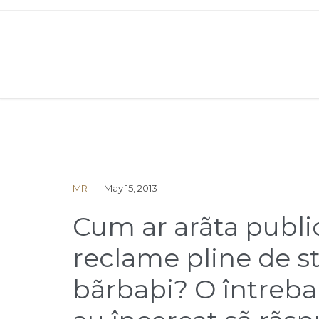
MR
May 15, 2013
Cum ar arãta public
reclame pline de ste
bãrbaþi? O întreba