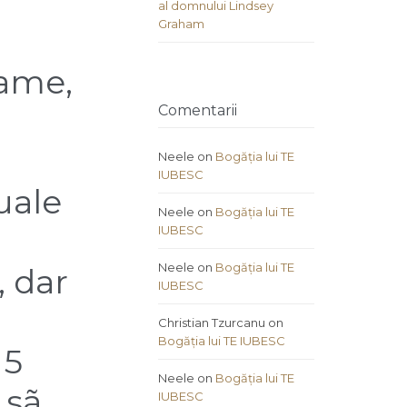
al domnului Lindsey
Graham
lame,
Comentarii
Neele
on
Bogăția lui TE
IUBESC
uale
Neele
on
Bogăția lui TE
IUBESC
Neele
on
Bogăția lui TE
, dar
IUBESC
Christian Tzurcanu
on
Bogăția lui TE IUBESC
 5
Neele
on
Bogăția lui TE
 sã
IUBESC