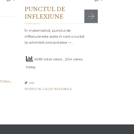
PUNCTUL DE
INFLEXIUNE
MR

POSTED IN:
CA
În matematică, punctul de
inflexiune este acela în care o curbă
își schimbă concavitatea —…
4969 total views
, 204 views
today
TIONAL
,
MR

POSTED IN:
CAUZE NAŢIONALE