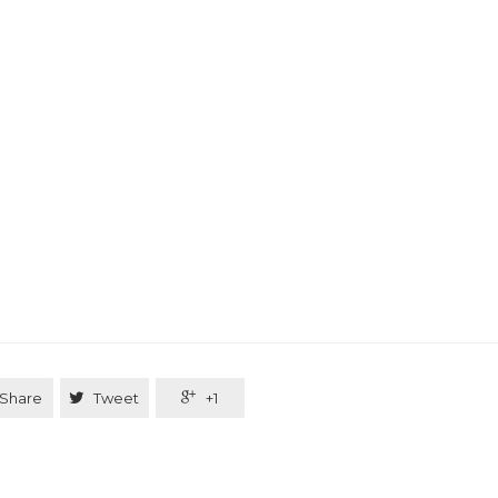
Share

Tweet

+1