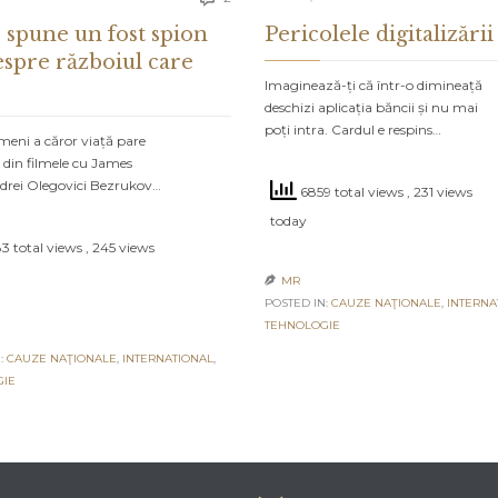
 spune un fost spion
Pericolele digitalizării
espre războiul care
Imaginează-ți că într-o dimineață
deschizi aplicația băncii și nu mai
poți intra. Cardul e respins…
meni a căror viață pare
 din filmele cu James
drei Olegovici Bezrukov…
6859 total views
, 231 views
today
3 total views
, 245 views
MR

POSTED IN:
CAUZE NAŢIONALE
,
INTERNA
TEHNOLOGIE
:
CAUZE NAŢIONALE
,
INTERNATIONAL
,
GIE