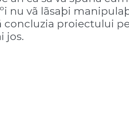
i ºi nu vã lãsaþi manipula
ã concluzia proiectului p
 jos.