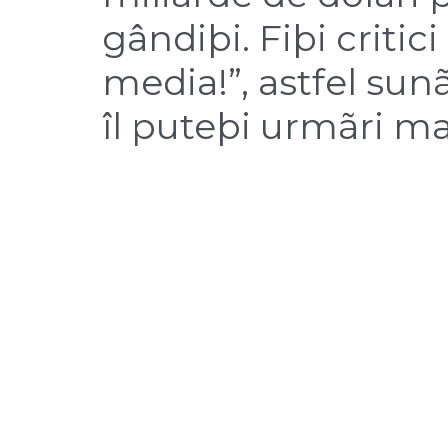
gândiþi. Fiþi critic
media!”, astfel sun
îl puteþi urmãri mai