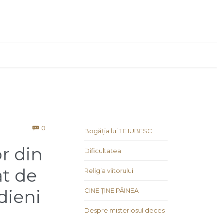
Comments
0

Bogăția lui TE IUBESC
r din
Dificultatea
at de
Religia viitorului
dieni
CINE ȚINE PÂINEA
Despre misteriosul deces