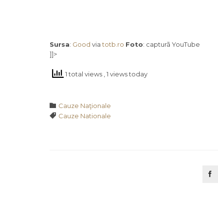
Sursa
:
Good
via
totb.ro
Foto
: capturã YouTube
]]>
1 total views
, 1 views today
Category

Cauze Naţionale
Tags

Cauze Nationale
