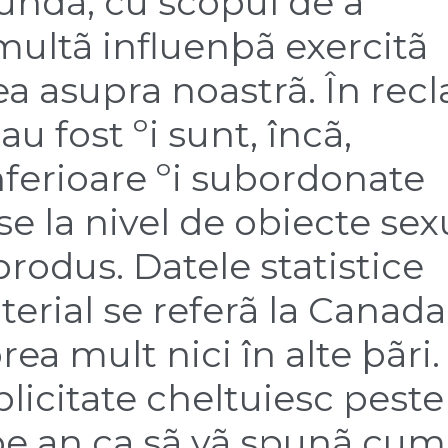
undã, cu scopul de a
ultã influenþã exercitã
ea asupra noastrã. În rec
au fost ºi sunt, încã,
nferioare ºi subordonate
se la nivel de obiecte sex
rodus. Datele statistice
terial se referã la Canada
rea mult nici în alte þãri.
icitate cheltuiesc peste
 pe an ca sã vã spunã cum