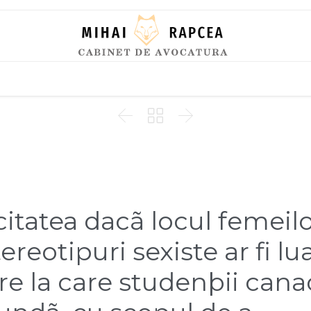
Skip
to
content



itatea dacã locul femeilo
reotipuri sexiste ar fi lu
re la care studenþii cana