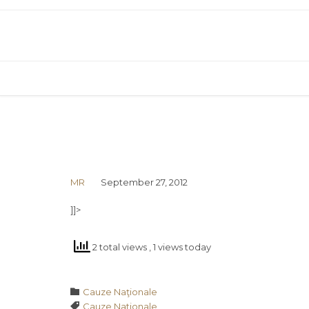
MR
September 27, 2012
]]>
2 total views
, 1 views today
Category

Cauze Naţionale
Tags

Cauze Nationale