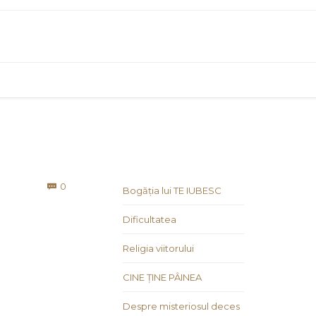
Comments
0

Bogăția lui TE IUBESC
Dificultatea
Religia viitorului
CINE ȚINE PÂINEA
Despre misteriosul deces