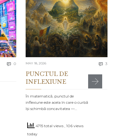
APRIL 13, 2026
Lecția 
Se spune că e
greșelile alto
timpul…
4293 to
Comments
Comments
today
0
MAY 18, 2026
3


PUNCTUL DE
INFLEXIUNE
MR

POSTED IN:
CA
În matematică, punctul de
inflexiune este acela în care o curbă
își schimbă concavitatea —…
4715 total views
, 106 views
today