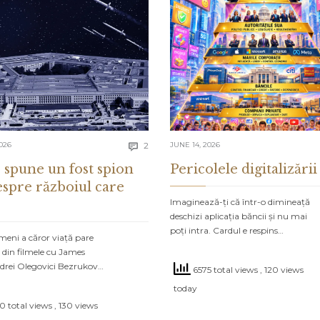
Comments
026
2
JUNE 14, 2026

 spune un fost spion
Pericolele digitalizării
espre războiul care
Imaginează-ți că într-o dimineață
deschizi aplicația băncii și nu mai
poți intra. Cardul e respins…
meni a căror viață pare
 din filmele cu James
drei Olegovici Bezrukov…
6575 total views
, 120 views
today
0 total views
, 130 views