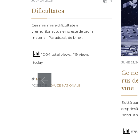
Comments
JULY 24, 2026
8

Dificultatea
Cea mai mare dificultate a
vremurilor actuale nu este de ordin
material. Paradoxal, de bine…
1004 total views
, 119 views
today
JUNE 21, 2
Ce ne
rus d
MR

POSTED IN:
CAUZE NAŢIONALE
vine
Există oa
desprinsă
Bond. An
578