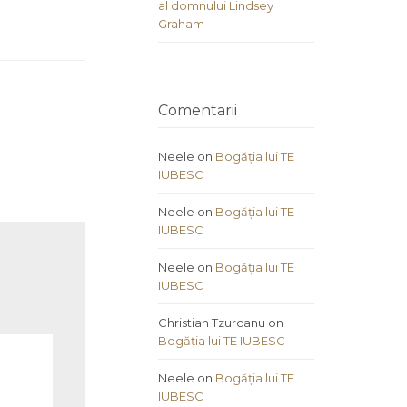
al domnului Lindsey
Graham
Comentarii
Neele
on
Bogăția lui TE
IUBESC
Neele
on
Bogăția lui TE
IUBESC
Neele
on
Bogăția lui TE
IUBESC
Christian Tzurcanu
on
Bogăția lui TE IUBESC
Neele
on
Bogăția lui TE
IUBESC