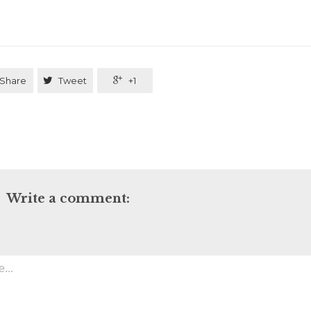
Share

Tweet

+1
Write a comment: