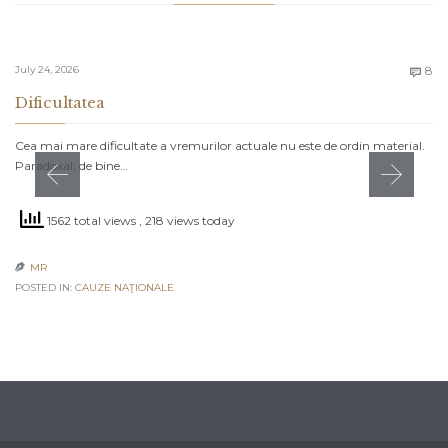
C
July 24, 2026
8

Dificultatea
Cea mai mare dificultate a vremurilor actuale nu este de ordin material.
Paradoxal, de bine…
1562 total views
, 218 views today
MR

POSTED IN:
CAUZE NAŢIONALE