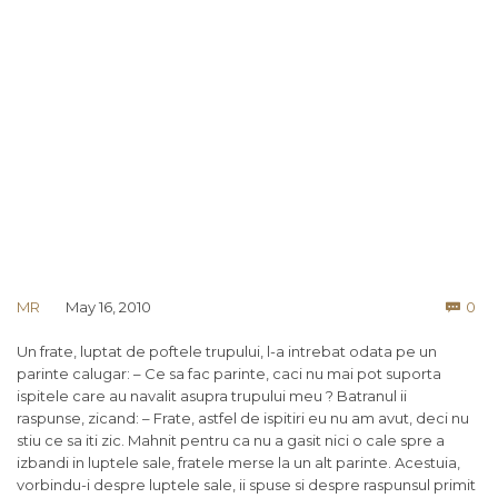
Co
MR
May 16, 2010
0

Un frate, luptat de poftele trupului, l-a intrebat odata pe un
parinte calugar: – Ce sa fac parinte, caci nu mai pot suporta
ispitele care au navalit asupra trupului meu ? Batranul ii
raspunse, zicand: – Frate, astfel de ispitiri eu nu am avut, deci nu
stiu ce sa iti zic. Mahnit pentru ca nu a gasit nici o cale spre a
izbandi in luptele sale, fratele merse la un alt parinte. Acestuia,
vorbindu-i despre luptele sale, ii spuse si despre raspunsul primit