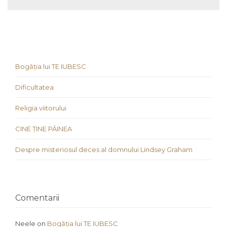
Bogăția lui TE IUBESC
Dificultatea
Religia viitorului
CINE ȚINE PÂINEA
Despre misteriosul deces al domnului Lindsey Graham
Comentarii
Neele
on
Bogăția lui TE IUBESC