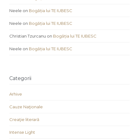
Neele
on
Bogăția lui TE IUBESC
Neele
on
Bogăția lui TE IUBESC
Christian Tzurcanu
on
Bogăția lui TE IUBESC
Neele
on
Bogăția lui TE IUBESC
Categorii
Arhive
Cauze Naţionale
Creaţie literară
Intense Light