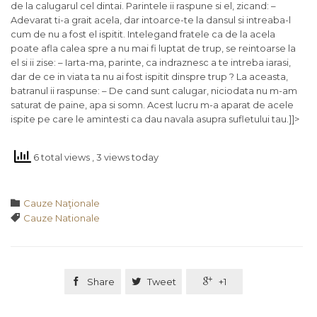
de la calugarul cel dintai. Parintele ii raspune si el, zicand: –
Adevarat ti-a grait acela, dar intoarce-te la dansul si intreaba-l
cum de nu a fost el ispitit. Intelegand fratele ca de la acela
poate afla calea spre a nu mai fi luptat de trup, se reintoarse la
el si ii zise: – Iarta-ma, parinte, ca indraznesc a te intreba iarasi,
dar de ce in viata ta nu ai fost ispitit dinspre trup ? La aceasta,
batranul ii raspunse: – De cand sunt calugar, niciodata nu m-am
saturat de paine, apa si somn. Acest lucru m-a aparat de acele
ispite pe care le amintesti ca dau navala asupra sufletului tau.]]>
6 total views
, 3 views today
Category

Cauze Naţionale
Tags

Cauze Nationale

Share

Tweet

+1