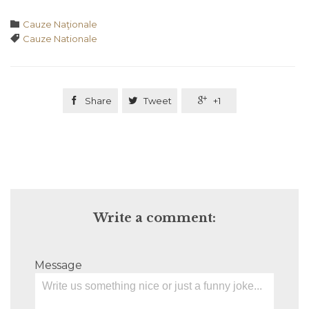
Category

Cauze Naţionale
Tags

Cauze Nationale

Share

Tweet

+1
Write a comment:
Message