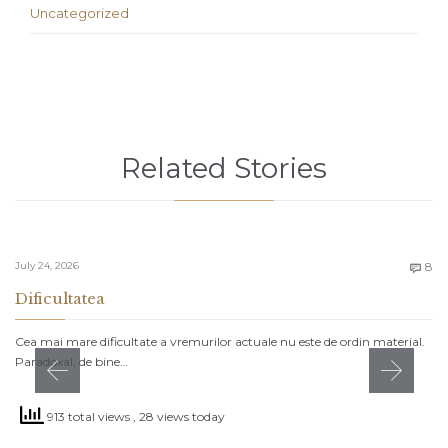
Uncategorized
Related Stories
C
July 24, 2026
8

Dificultatea
Cea mai mare dificultate a vremurilor actuale nu este de ordin material.
Paradoxal, de bine…
913 total views
, 28 views today