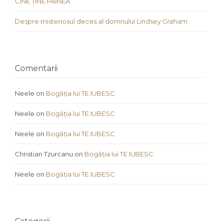
CINE ȚINE PÂINEA
Despre misteriosul deces al domnului Lindsey Graham
Comentarii
Neele
on
Bogăția lui TE IUBESC
Neele
on
Bogăția lui TE IUBESC
Neele
on
Bogăția lui TE IUBESC
Christian Tzurcanu
on
Bogăția lui TE IUBESC
Neele
on
Bogăția lui TE IUBESC