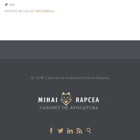
MR

POSTED IN:
CAUZE NAŢIONALE
© 2018 Cabinet de avocatura Mihai Rapcea




