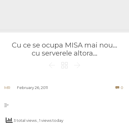
Cu ce se ocupa MISA mai nou…
cu serverele altora…



Co
MR
February 26, 2011
0

]]>
3 total views
, 1 views today