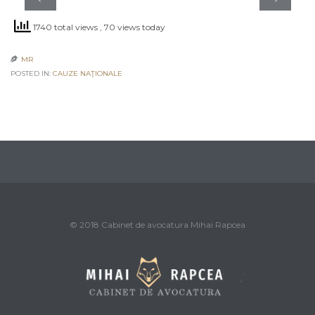
1740 total views
, 70 views today
MR

POSTED IN:
CAUZE NAŢIONALE
© 2018 Cabinet de avocatura Mihai Rapcea