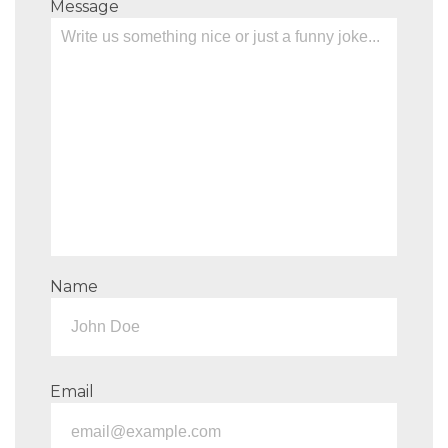
Message
Name
Email