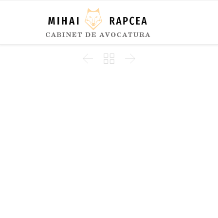


