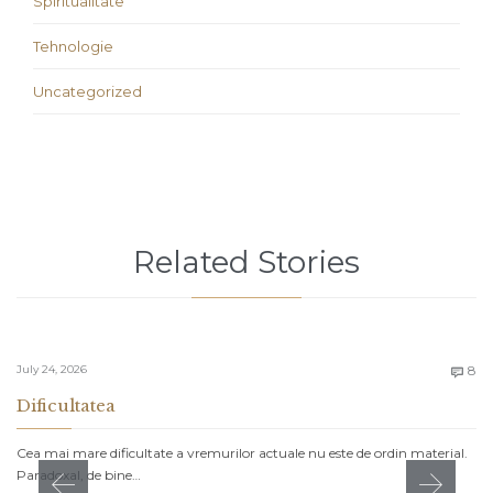
Spiritualitate
Tehnologie
Uncategorized
Related Stories
C
July 24, 2026
8

Dificultatea
Cea mai mare dificultate a vremurilor actuale nu este de ordin material.
Paradoxal, de bine…