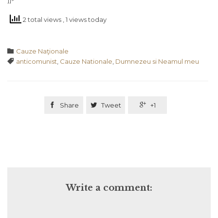
2 total views
, 1 views today
Category

Cauze Naţionale
Tags

anticomunist
,
Cauze Nationale
,
Dumnezeu si Neamul meu

Share

Tweet

+1
Write a comment: