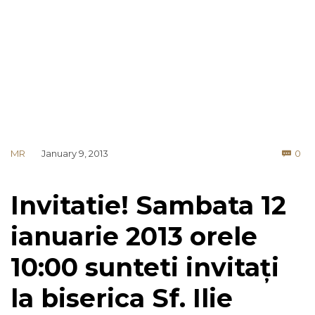
Co
MR
January 9, 2013
0

Invitatie! Sambata 12
ianuarie 2013 orele
10:00 sunteti invitați
la biserica Sf. Ilie