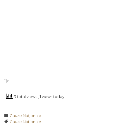
]]>
3 total views
, 1 views today
Category

Cauze Naţionale
Tags

Cauze Nationale