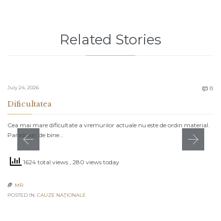
Related Stories
C
July 24, 2026
8

Dificultatea
Cea mai mare dificultate a vremurilor actuale nu este de ordin material.
Paradoxal, de bine…
1624 total views
, 280 views today
MR

POSTED IN:
CAUZE NAŢIONALE