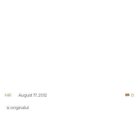
Co
MR
August 17, 2012
0

si originalul