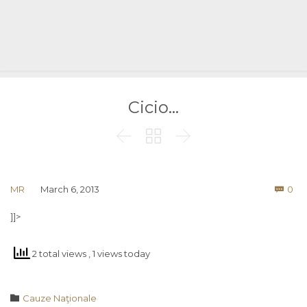
Cicio…



Co
MR
March 6, 2013
0

]]>
2 total views
, 1 views today
Category

Cauze Naţionale