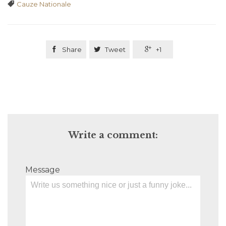
Tags

Cauze Nationale

Share

Tweet

+1
Write a comment:
Message