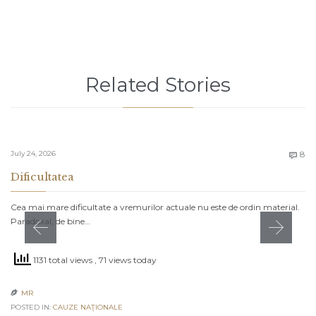
Related Stories
C
July 24, 2026
8

Dificultatea
Cea mai mare dificultate a vremurilor actuale nu este de ordin material.
Paradoxal, de bine…
1131 total views
, 71 views today
MR

POSTED IN:
CAUZE NAŢIONALE