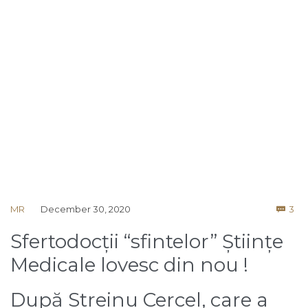
Co
MR
December 30, 2020
3

Sfertodocții “sfintelor” Științe
Medicale lovesc din nou !
După Streinu Cercel, care a