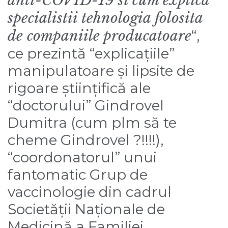
anti-COVID-19 si cum explica
specialistii tehnologia folosita
de companiile producatoare
“,
ce prezintă “explicațiile”
manipulatoare și lipsite de
rigoare științifică ale
“doctorului” Gindrovel
Dumitra (cum plm să te
cheme Gindrovel ?!!!!),
“coordonatorul” unui
fantomatic Grup de
vaccinologie din cadrul
Societății Naționale de
Medicină a Familiei.