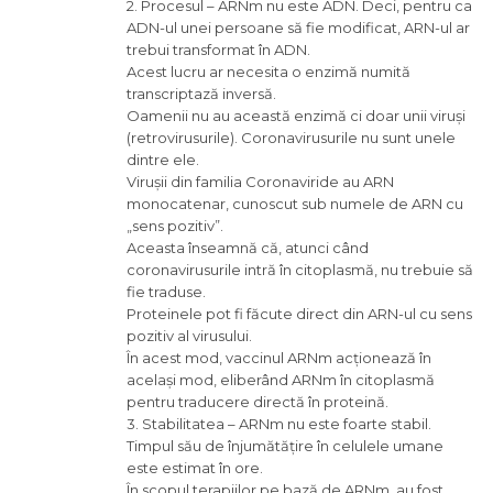
2. Procesul – ARNm nu este ADN. Deci, pentru ca
ADN-ul unei persoane să fie modificat, ARN-ul ar
trebui transformat în ADN.
Acest lucru ar necesita o enzimă numită
transcriptază inversă.
Oamenii nu au această enzimă ci doar unii viruși
(retrovirusurile). Coronavirusurile nu sunt unele
dintre ele.
Virușii din familia Coronaviride au ARN
monocatenar, cunoscut sub numele de ARN cu
„sens pozitiv”.
Aceasta înseamnă că, atunci când
coronavirusurile intră în citoplasmă, nu trebuie să
fie traduse.
Proteinele pot fi făcute direct din ARN-ul cu sens
pozitiv al virusului.
În acest mod, vaccinul ARNm acționează în
același mod, eliberând ARNm în citoplasmă
pentru traducere directă în proteină.
3. Stabilitatea – ARNm nu este foarte stabil.
Timpul său de înjumătățire în celulele umane
este estimat în ore.
În scopul terapiilor pe bază de ARNm, au fost