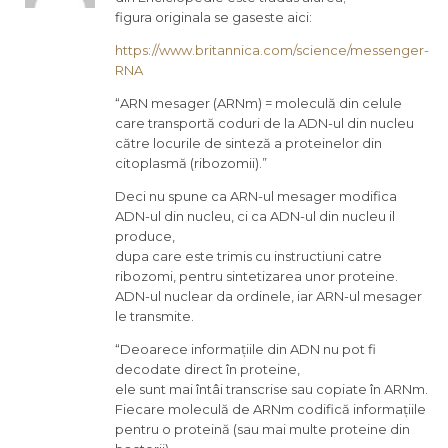
figura originala se gaseste aici:
https://www.britannica.com/science/messenger-
RNA
“ARN mesager (ARNm) = moleculă din celule
care transportă coduri de la ADN-ul din nucleu
către locurile de sinteză a proteinelor din
citoplasmă (ribozomii).”
Deci nu spune ca ARN-ul mesager modifica
ADN-ul din nucleu, ci ca ADN-ul din nucleu il
produce,
dupa care este trimis cu instructiuni catre
ribozomi, pentru sintetizarea unor proteine.
ADN-ul nuclear da ordinele, iar ARN-ul mesager
le transmite.
“Deoarece informațiile din ADN nu pot fi
decodate direct în proteine,
ele sunt mai întâi transcrise sau copiate în ARNm.
Fiecare moleculă de ARNm codifică informațiile
pentru o proteină (sau mai multe proteine din