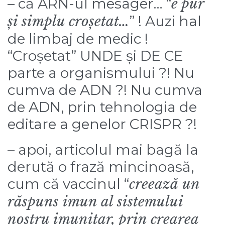
– că ARN-ul mesager… “
e pur
și simplu croșetat…
” ! Auzi hal
de limbaj de medic !
“Croșetat” UNDE și DE CE
parte a organismului ?! Nu
cumva de ADN ?! Nu cumva
de ADN, prin
tehnologia de
editare a genelor CRISPR
?!
– apoi, articolul mai bagă la
derută o frază mincinoasă,
cum că vaccinul “
creează un
răspuns imun al sistemului
nostru imunitar, prin crearea