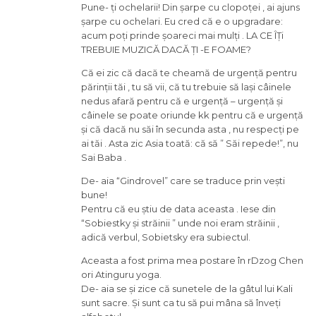
Pune- ți ochelarii! Din șarpe cu clopoței , ai ajuns
șarpe cu ochelari. Eu cred că e o upgradare:
acum poți prinde șoareci mai mulți . LA CE ÎȚi
TREBUIE MUZICĂ DACĂ ȚI -E FOAME?
Că ei zic că dacă te cheamă de urgență pentru
părinții tăi , tu să vii, că tu trebuie să lași câinele
nedus afară pentru că e urgență – urgență și
câinele se poate oriunde kk pentru că e urgență
și că dacă nu săi în secunda asta , nu respecți pe
ai tăi . Asta zic Asia toată: că să ” Săi repede!”, nu
Sai Baba .
De- aia “Gindrovel” care se traduce prin vești
bune!
Pentru că eu știu de data aceasta . Iese din
“Sobiestky și străinii ” unde noi eram străinii ,
adică verbul, Sobietsky era subiectul.
Aceasta a fost prima mea postare în rDzog Chen
ori Atinguru yoga.
De- aia se și zice că sunetele de la gâtul lui Kali
sunt sacre. Și sunt ca tu să pui mâna să înveți