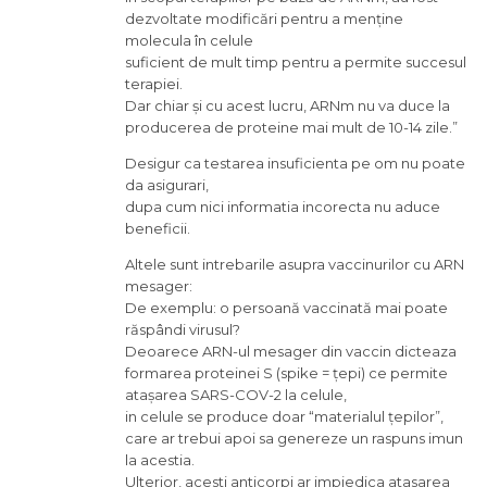
dezvoltate modificări pentru a menține
molecula în celule
suficient de mult timp pentru a permite succesul
terapiei.
Dar chiar și cu acest lucru, ARNm nu va duce la
producerea de proteine mai mult de 10-14 zile.”
Desigur ca testarea insuficienta pe om nu poate
da asigurari,
dupa cum nici informatia incorecta nu aduce
beneficii.
Altele sunt intrebarile asupra vaccinurilor cu ARN
mesager:
De exemplu: o persoană vaccinată mai poate
răspândi virusul?
Deoarece ARN-ul mesager din vaccin dicteaza
formarea proteinei S (spike = țepi) ce permite
atașarea SARS-COV-2 la celule,
in celule se produce doar “materialul țepilor”,
care ar trebui apoi sa genereze un raspuns imun
la acestia.
Ulterior, acesti anticorpi ar impiedica atasarea