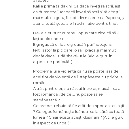
alfabetul.
Kali e prima ta dakini. Că dacă înveți să scrii, ești
ca dumnezeii. Iar dacă înveți să scrii și să citești
mai mult ca guru, îl scoți din mizerie ca Rapcea, și
atunci toată școala e în admirație pentru tine .
De- aia eu sunt curentul opus care zice că să -l
lași acolo unde e.
E gingaș că o floare și dacă îi pui îndeajuns
fertilizator la picioare, o să îi placă și mai mult
decât dacă îl udă shakti-urile (Aici e guru în
aspect de particulă .)
Problema lui e violența că nu se poate lăsa de
acel fior de violență ce îl stăpânește cu privire la
români .
A trăit printre ei, s-a născut între ei, maică – sa a
fost româncă , de ce … nu poate să se
stăpânească ?
Ce are de trebuie să fie atât de important cu alții
? Ce egou își hrănește luându -se la câră cu toată
lumea ? Chiar există acești dușmani ? (Aici e guru
în aspect de undă .)