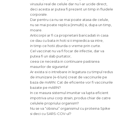
virusului real de celule dar nu l-ar ucide direct,
deci acesta ar putea fi prezent un timp in fluidele
corporale.
Dar pentru ca nu se mai poate atasa de celule,
nu se mai poate replica (inmulti) si, dupa un timp,
moare.
Anticorpii ar fi ca proprietarii baricadati in casa
ce dau cu bata in hoti si ii impiedica sa intre,
in timp ce hotii zburda o vreme prin curte.
Cel vaccinat nu va fi focar de infectie, dar va
putea fi un slab purtator,
ceea ce necesita in continuare pastrarea
masurilor de siguranta!
Ar exista si o intrebare in legatura cu timpul redus
de imunizare (4-6 luni) creat de vaccinurile pe
baza de mARN: Cat de eficiente vor fi vaccinurile
bazate pe mARN?
In ce masura sistemul imunitar va lupta eficient
impotriva unui corp strain, produs chiar de catre
celulele propriului organism?
Nu se va “obisnui” organismul cu proteina Spike
si deci cu SARS-COV-ul?