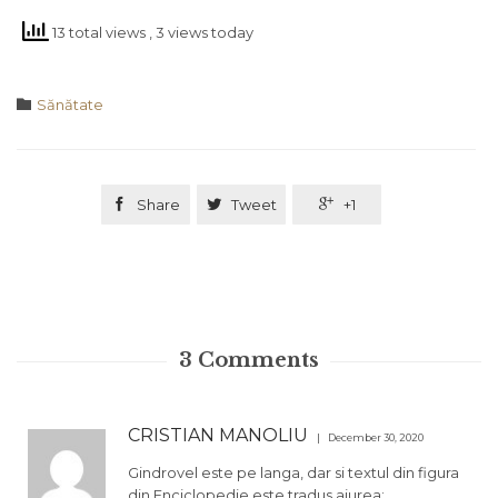
13 total views
, 3 views today
Category

Sănătate

Share

Tweet

+1
3
Comments
CRISTIAN MANOLIU
December 30, 2020
Gindrovel este pe langa, dar si textul din figura
din Enciclopedie este tradus aiurea;