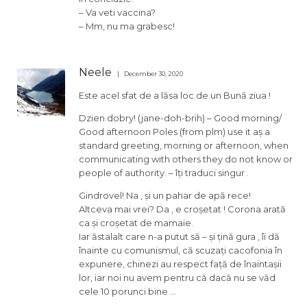
– Va veti vaccina?
– Mm, nu ma grabesc!
Neele
December 30, 2020
Este acel sfat de a lăsa loc de un Bună ziua !
Dzien dobry! (jane-doh-brih) – Good morning/
Good afternoon Poles (from plm) use it aș a
standard greeting, morning or afternoon, when
communicating with others they do not know or
people of authority. – îți traduci singur .
Gindrovel! Na , și un pahar de apă rece!
Altceva mai vrei? Da , e croșetat ! Corona arată
ca și croșetat de mamaie.
Iar ăstalalt care n-a putut să – și țină gura , îi dă
înainte cu comunismul, că scuzați cacofonia în
expunere, chinezi au respect față de înaintașii
lor, iar noi nu avem pentru că dacă nu se văd
cele 10 porunci bine …