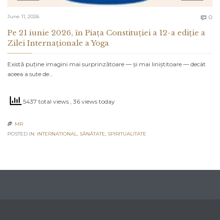
C
June 11, 2026
0

Pe 21 iunie 2026, în Piața Constituției a 12-a ediție a
Zilei Internaționale a Yoga
Există puține imagini mai surprinzătoare — și mai liniștitoare — decât
aceea a sute de…
5437 total views
, 36 views today
MR

POSTED IN:
INTERNATIONAL
,
SĂNĂTATE
,
SPIRITUALITATE