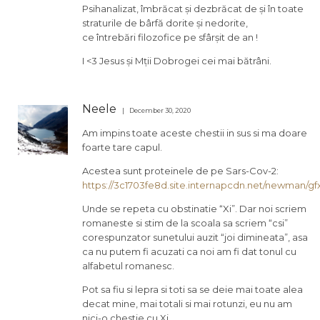
Psihanalizat, îmbrăcat și dezbrăcat de și în toate
straturile de bârfă dorite și nedorite,
ce întrebări filozofice pe sfârșit de an !
I <3 Jesus și Mții Dobrogei cei mai bătrâni.
Neele
December 30, 2020
Am impins toate aceste chestii in sus si ma doare
foarte tare capul.
Acestea sunt proteinele de pe Sars-Cov-2:
https://3c1703fe8d.site.internapcdn.net/newman/gfx
Unde se repeta cu obstinatie “Xi”. Dar noi scriem
romaneste si stim de la scoala sa scriem “csi”
corespunzator sunetului auzit “joi dimineata”, asa
ca nu putem fi acuzati ca noi am fi dat tonul cu
alfabetul romanesc.
Pot sa fiu si lepra si toti sa se deie mai toate alea
decat mine, mai totali si mai rotunzi, eu nu am
nici-o chestie cu Xi.