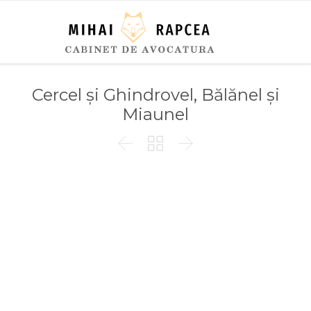
Cercel și Ghindrovel, Bălănel și
Miaunel


