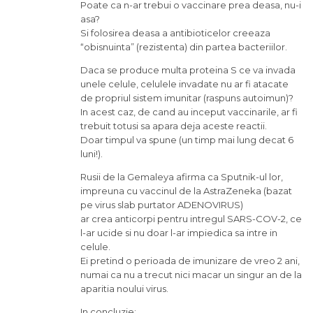
Poate ca n-ar trebui o vaccinare prea deasa, nu-i
asa?
Si folosirea deasa a antibioticelor creeaza
“obisnuinta” (rezistenta) din partea bacteriilor.
Daca se produce multa proteina S ce va invada
unele celule, celulele invadate nu ar fi atacate
de propriul sistem imunitar (raspuns autoimun)?
In acest caz, de cand au inceput vaccinarile, ar fi
trebuit totusi sa apara deja aceste reactii.
Doar timpul va spune (un timp mai lung decat 6
luni!).
Rusii de la Gemaleya afirma ca Sputnik-ul lor,
impreuna cu vaccinul de la AstraZeneka (bazat
pe virus slab purtator ADENOVIRUS)
ar crea anticorpi pentru intregul SARS-COV-2, ce
l-ar ucide si nu doar l-ar impiedica sa intre in
celule.
Ei pretind o perioada de imunizare de vreo 2 ani,
numai ca nu a trecut nici macar un singur an de la
aparitia noului virus.
In concluzie: