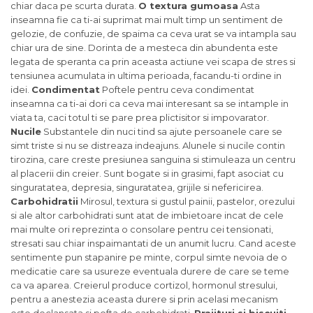
chiar daca pe scurta durata.
O textura gumoasa
Asta
inseamna fie ca ti-ai suprimat mai mult timp un sentiment de
gelozie, de confuzie, de spaima ca ceva urat se va intampla sau
chiar ura de sine. Dorinta de a mesteca din abundenta este
legata de speranta ca prin aceasta actiune vei scapa de stres si
tensiunea acumulata in ultima perioada, facandu-ti ordine in
idei.
Condimentat
Poftele pentru ceva condimentat
inseamna ca ti-ai dori ca ceva mai interesant sa se intample in
viata ta, caci totul ti se pare prea plictisitor si impovarator.
Nucile
Substantele din nuci tind sa ajute persoanele care se
simt triste si nu se distreaza indeajuns. Alunele si nucile contin
tirozina, care creste presiunea sanguina si stimuleaza un centru
al placerii din creier. Sunt bogate si in grasimi, fapt asociat cu
singuratatea, depresia, singuratatea, grijile si nefericirea.
Carbohidratii
Mirosul, textura si gustul painii, pastelor, orezului
si ale altor carbohidrati sunt atat de imbietoare incat de cele
mai multe ori reprezinta o consolare pentru cei tensionati,
stresati sau chiar inspaimantati de un anumit lucru. Cand aceste
sentimente pun stapanire pe minte, corpul simte nevoia de o
medicatie care sa usureze eventuala durere de care se teme
ca va aparea. Creierul produce cortizol, hormonul stresului,
pentru a anestezia aceasta durere si prin acelasi mecanism