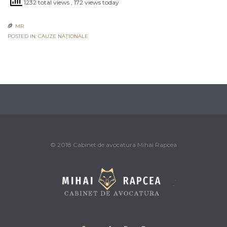
1232 total views
, 172 views today
MR

POSTED IN:
CAUZE NAŢIONALE
© 2018 Cabinet de avocatura Mihai Rapcea