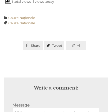
1 total views
, 1 views today
Category

Cauze Naţionale
Tags

Cauze Nationale

Share

Tweet

+1
Write a comment:
Message