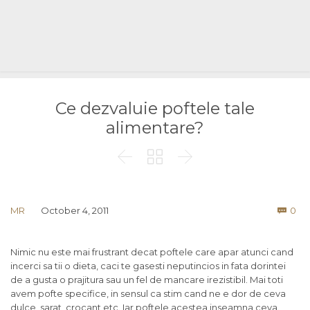
Ce dezvaluie poftele tale
alimentare?



Co
MR
October 4, 2011
0

Nimic nu este mai frustrant decat poftele care apar atunci cand
incerci sa tii o dieta, caci te gasesti neputincios in fata dorintei
de a gusta o prajitura sau un fel de mancare irezistibil. Mai toti
avem pofte specifice, in sensul ca stim cand ne e dor de ceva
dulce, sarat, crocant etc. Iar poftele acestea inseamna ceva.