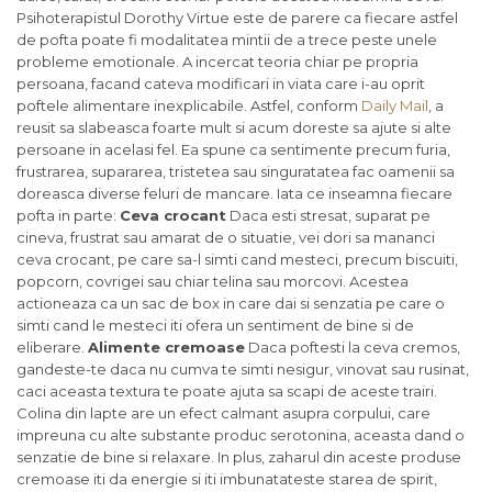
Psihoterapistul Dorothy Virtue este de parere ca fiecare astfel
de pofta poate fi modalitatea mintii de a trece peste unele
probleme emotionale. A incercat teoria chiar pe propria
persoana, facand cateva modificari in viata care i-au oprit
poftele alimentare inexplicabile. Astfel, conform
Daily Mail
, a
reusit sa slabeasca foarte mult si acum doreste sa ajute si alte
persoane in acelasi fel. Ea spune ca sentimente precum furia,
frustrarea, supararea, tristetea sau singuratatea fac oamenii sa
doreasca diverse feluri de mancare. Iata ce inseamna fiecare
pofta in parte:
Ceva crocant
Daca esti stresat, suparat pe
cineva, frustrat sau amarat de o situatie, vei dori sa mananci
ceva crocant, pe care sa-l simti cand mesteci, precum biscuiti,
popcorn, covrigei sau chiar telina sau morcovi. Acestea
actioneaza ca un sac de box in care dai si senzatia pe care o
simti cand le mesteci iti ofera un sentiment de bine si de
eliberare.
Alimente cremoase
Daca poftesti la ceva cremos,
gandeste-te daca nu cumva te simti nesigur, vinovat sau rusinat,
caci aceasta textura te poate ajuta sa scapi de aceste trairi.
Colina din lapte are un efect calmant asupra corpului, care
impreuna cu alte substante produc serotonina, aceasta dand o
senzatie de bine si relaxare. In plus, zaharul din aceste produse
cremoase iti da energie si iti imbunatateste starea de spirit,