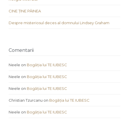
CINE ȚINE PÂINEA
Despre misteriosul deces al domnului Lindsey Graham
Comentarii
Neele
on
Bogăția lui TE IUBESC
Neele
on
Bogăția lui TE IUBESC
Neele
on
Bogăția lui TE IUBESC
Christian Tzurcanu
on
Bogăția lui TE IUBESC
Neele
on
Bogăția lui TE IUBESC