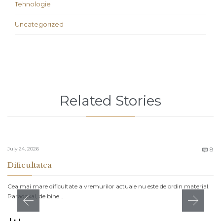
Tehnologie
Uncategorized
Related Stories
C
July 24, 2026
8

Dificultatea
Cea mai mare dificultate a vremurilor actuale nu este de ordin material.
Paradoxal, de bine…