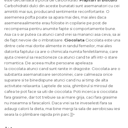
este declansata si pofta de carbohidrati.
Prajituri si biscuiti
Carbohidratii dulci din aceste bunatati sunt asemanatori cu cei
amintiti mai sus, producand sentimente reconfortante. O
asemenea pofta poate sa apara mai des, mai ales daca
asemeneaalimente erau folosite in copilarie pe post de
recompensa pentru anumite fapte si comportamente bune.
Asa ca s-ar putea ca atunci cand vrei sa mananci asa ceva, sa ai
de fapt nevoie de o imbratisare.
Ciocolata
Ciocolata este una
dintre cele mai dorite alimente in randul femeilor, mai ales
datorita faptului ca are o chimicala numita feniletilamina, care
ajuta creierul sa reactioneze ca atunci cand te afli intr-o stare
romantica. De aceea multe persoane apeleaza
la ciocolata atunci cand sunt ranite in dragoste. Ciocolata are o
substanta asemanatoare serotoninei, care calmeaza orice
suparare si te binedispune atunci cand nu ai timp de alta
activitate relaxanta. Laptele de soia, ghimbirul si mirosul de
cafea te pot face sa uiti de ciocolata. Poti incerca si ciocolata
fara grasime, dar tot trebuie sa ai mare grija, caci fara grasime
nu inseamna si faracalorii. Daca vrei sa te inveselesti fara sa
adaugi calorii la dieta, mai bine mergi la sala de aerobicsau iesi
seara la o plimbare rapida prin parc.]]>