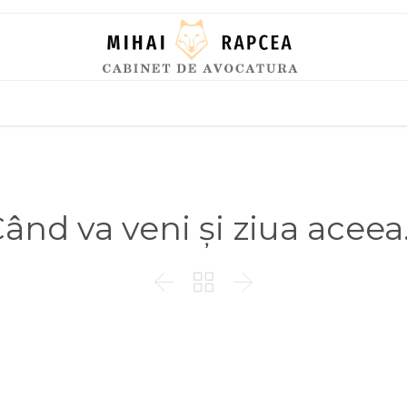
Skip
to
content
ând va veni și ziua acee


