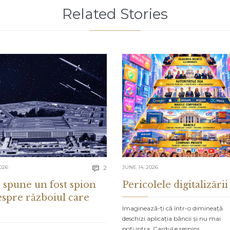
Related Stories
Comments
026
2
JUNE 14, 2026

 spune un fost spion
Pericolele digitalizării
espre războiul care
Imaginează-ți că într-o dimineață
deschizi aplicația băncii și nu mai
poți intra. Cardul e respins…