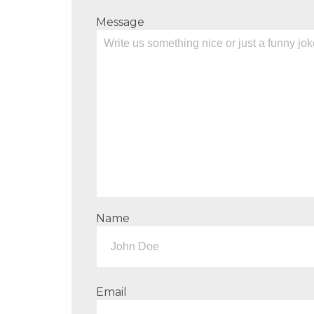
Message
Name
Email