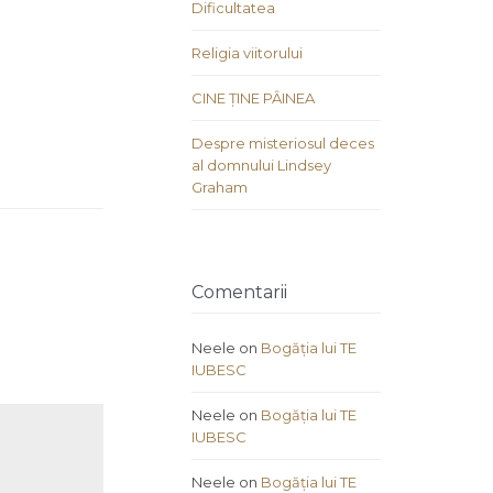
Dificultatea
Religia viitorului
CINE ȚINE PÂINEA
Despre misteriosul deces
al domnului Lindsey
Graham
Comentarii
Neele
on
Bogăția lui TE
IUBESC
Neele
on
Bogăția lui TE
IUBESC
Neele
on
Bogăția lui TE