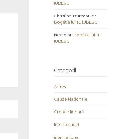
IUBESC
Christian Tzurcanu
on
Bogăția lui TE IUBESC
Neele
on
Bogăția lui TE
IUBESC
Categorii
Arhive
Cauze Naţionale
Creaţie literară
Intense Light
international