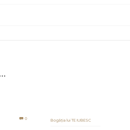
a…
Comments
0

Bogăția lui TE IUBESC