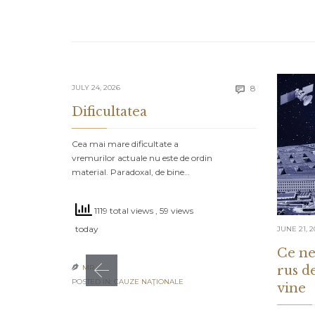
Comments
JULY 24, 2026
8

Dificultatea
Cea mai mare dificultate a
vremurilor actuale nu este de ordin
material. Paradoxal, de bine…
1119 total views
, 59 views
today
JUNE 21, 2
Ce ne
rus d
MR

POSTED IN:
CAUZE NAŢIONALE
vine