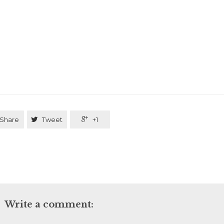
Share

Tweet

+1
Write a comment: