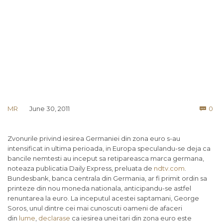
Co
MR
June 30, 2011
0

Zvonurile privind iesirea Germaniei din zona euro s-au
intensificat in ultima perioada, in Europa speculandu-se deja ca
bancile nemtesti au inceput sa retipareasca marca germana,
noteaza publicatia Daily Express, preluata de
ndtv.com
.
Bundesbank, banca centrala din Germania, ar fi primit ordin sa
printeze din nou moneda nationala, anticipandu-se astfel
renuntarea la euro. La inceputul acestei saptamani, George
Soros, unul dintre cei mai cunoscuti oameni de afaceri
din
lume
,
declarase
ca iesirea unei tari din zona euro este