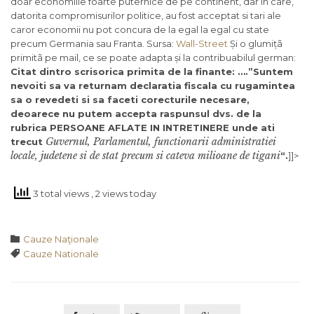
doar economiile foarte puternice de pe continent, dar in care,
datorita compromisurilor politice, au fost acceptat si tari ale
caror economii nu pot concura de la egal la egal cu state
precum Germania sau Franta. Sursa:
Wall-Street
Și o glumițã
primitã pe mail, ce se poate adapta și la contribuabilul german:
Citat dintro scrisorica primita de la finante:
….”Suntem
nevoiti sa va returnam declaratia fiscala cu rugamintea
sa o revedeti si sa faceti corecturile necesare,
deoarece nu putem accepta raspunsul dvs. de la
rubrica PERSOANE AFLATE IN INTRETINERE unde ati
Guvernul, Parlamentul, functionarii administratiei
trecut
locale, judetene si de stat precum si cateva milioane de tigani
“.
]]>
3 total views
, 2 views today
Category

Cauze Naţionale
Tags

Cauze Nationale