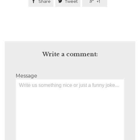

Share

Tweet

+1
Write a comment:
Message