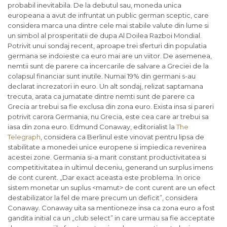
probabil inevitabila. De la debutul sau, moneda unica
europeana a avut de infruntat un public german sceptic, care
considera marca una dintre cele mai stabile valute din lume si
un simbol al prosperitatii de dupa Al Doilea Razboi Mondial.
Potrivit unui sondaj recent, aproape trei sferturi din populatia
germana se indoieste ca euro mai are un viitor. De asemenea,
nemtii sunt de parere ca incercarile de salvare a Greciei de la
colapsul financiar sunt inutile. Numai 19% din germani s-au
declarat increzatori in euro. Un alt sondaj, relizat saptamana
trecuta, arata ca jumatate dintre nemti sunt de parere ca
Grecia ar trebui sa fie exclusa din zona euro. Exista insa si pareri
potrivit carora Germania, nu Grecia, este cea care ar trebui sa
iasa din zona euro. Edmund Conaway, editorialist la
The
Telegraph
, considera ca Berlinul este vinovat pentru lipsa de
stabilitate a monedei unice europene si impiedica revenirea
acestei zone. Germania si-a marit constant productivitatea si
competitivitatea in ultimul deceniu, generand un surplus imens
de cont curent. „Dar exact aceasta este problema. In orice
sistem monetar un suplus <mamut> de cont curent are un efect
destabilizator la fel de mare precum un deficit”, considera
Conaway. Conaway uita sa mentioneze insa ca zona euro a fost
gandita initial ca un „club select” in care urmau sa fie acceptate