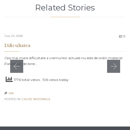
Related Stories
C
July 24, 2026
8

Dificultatea
Cea mai mare dificultate a vremurilor actuale nu este de ordin material.
Paradoxal, de bine…
1776 total views
, 106 views today
MR

POSTED IN:
CAUZE NAŢIONALE