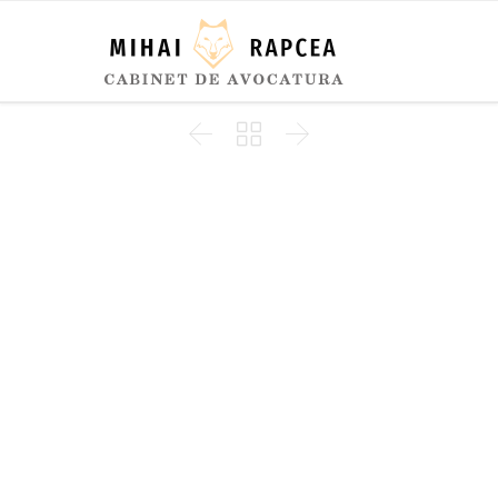


