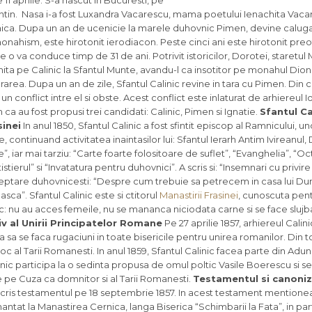
 11 aprilie. S-a nascut in Bucuresti, pe
ntin. Nasa i-a fost Luxandra Vacarescu, mama poetului Ienachita Vaca
ernica. Dupa un an de ucenicie la marele duhovnic Pimen, devine caluga
nahism, este hirotonit ierodiacon. Peste cinci ani este hirotonit preot,
e o va conduce timp de 31 de ani. Potrivit istoricilor, Dorotei, staretul 
imita pe Calinic la Sfantul Munte, avandu-l ca insotitor pe monahul Dioni
area. Dupa un an de zile, Sfantul Calinic revine in tara cu Pimen. Din ca
 conflict intre el si obste. Acest conflict este inlaturat de arhiereul I
 ca au fost propusi trei candidati: Calinic, Pimen si Ignatie.
Sfantul Ca
sinei
In anul 1850, Sfantul Calinic a fost sfintit episcop al Ramnicului, u
e, continuand activitatea inaintasilor lui: Sfantul Ierarh Antim Ivireanul
le”, iar mai tarziu: “Carte foarte folositoare de suflet”, “Evanghelia”, “Oc
istierul” si “Invatatura pentru duhovnici”. A scris si: “Insemnari cu privir
indreptare duhovnicesti: “Despre cum trebuie sa petrecem in casa lui D
easca”. Sfantul Calinic este si ctitorul
Manastirii Frasinei
, cunoscuta pent
inic: nu au acces femeile, nu se mananca niciodata carne si se face slujb
iv al Unirii Principatelor Romane
Pe 27 aprilie 1857, arhiereul Cali
a sa se faca rugaciuni in toate bisericile pentru unirea romanilor. Din
oc al Tarii Romanesti. In anul 1859, Sfantul Calinic facea parte din Adu
ic participa la o sedinta propusa de omul poltic Vasile Boerescu si se 
e pe Cuza ca domnitor si al Tarii Romanesti.
Testamentul si canoni
a scris testamentul pe 18 septembrie 1857. In acest testament mentione
rmantat la Manastirea Cernica, langa Biserica “Schimbarii la Fata”, in pa