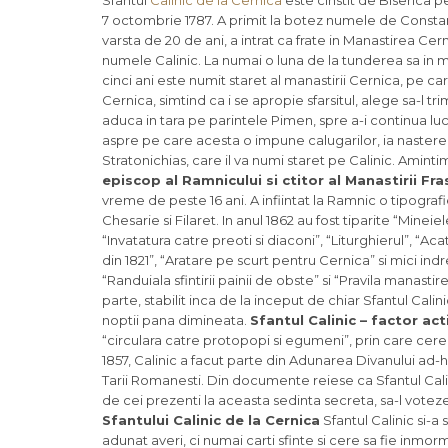
Sfantul
Calinic de la Cernica
este cinstit de Biserica pe
7 octombrie 1787. A primit la botez numele de Consta
varsta de 20 de ani, a intrat ca frate in Manastirea C
numele Calinic. La numai o luna de la tunderea sa in mo
cinci ani este numit staret al manastirii Cernica, pe car
Cernica, simtind ca i se apropie sfarsitul, alege sa-l tr
aduca in tara pe parintele Pimen, spre a-i continua lucr
aspre pe care acesta o impune calugarilor, ia nastere un
Stratonichias, care il va numi staret pe Calinic. Amintim
episcop al Ramnicului si ctitor al Manastirii Fra
vreme de peste 16 ani. A infiintat la Ramnic o tipografi
Chesarie si Filaret. In anul 1862 au fost tiparite “Mineie
“Invatatura catre preoti si diaconi”, “Liturghierul”, “Acat
din 1821”, “Aratare pe scurt pentru Cernica” si mici 
“Randuiala sfintirii painii de obste” si “Pravila manastir
parte, stabilit inca de la inceput de chiar Sfantul Cal
noptii pana dimineata.
Sfantul Calinic – factor act
“circulara catre protopopi si egumeni”, prin care cere
1857, Calinic a facut parte din Adunarea Divanului ad-h
Tarii Romanesti. Din documente reiese ca Sfantul Calin
de cei prezenti la aceasta sedinta secreta, sa-l votez
Sfantului Calinic de la Cernica
Sfantul Calinic si-
adunat averi, ci numai carti sfinte si cere sa fie inmo