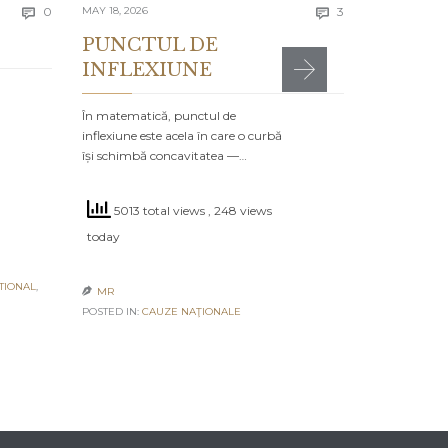
Comments
Comments
today
0
MAY 18, 2026
3


PUNCTUL DE
INFLEXIUNE
MR

POSTED IN:
CA
În matematică, punctul de
inflexiune este acela în care o curbă
își schimbă concavitatea —…
5013 total views
, 248 views
today
TIONAL
,
MR

POSTED IN:
CAUZE NAŢIONALE