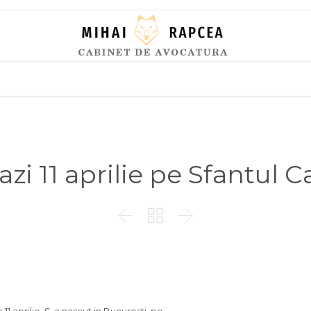
Skip
to
content
azi 11 aprilie pe Sfantul C


