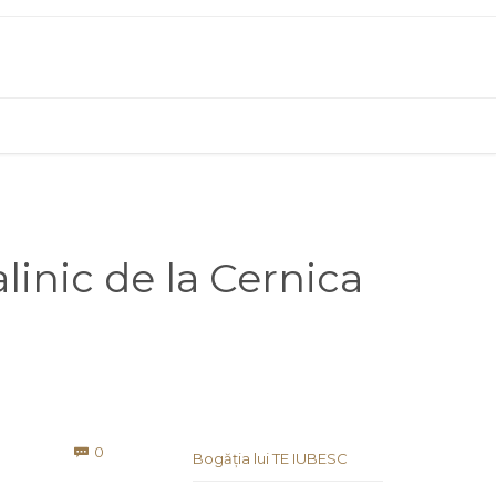
alinic de la Cernica
Comments
0

Bogăția lui TE IUBESC