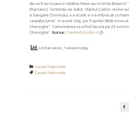
de va fi sa moara in Valahia Mare sau in tinda Biserici
(Ramanic). Simtindu-se slabit, Sfantul Calinic revine la
si Sangele Domnului, s-a sculat si s-a imbracat cu hain
cealalta lume”. In acest chip, pe 11 aprilie 1868 a trecut
Gheorghe”. Canonizarea sa a fost facuta pe 23 octombri
Gheorghe”.
Sursa:
CrestinOrtodox.ro
]]>
4 total views
, 1 views today
Category

Cauze Naţionale
Tags

Cauze Nationale
