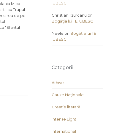
IUBESC
alahia Mica
sti, cu Trupul
Christian Tzurcanu
on
ericirea de pe
Bogăția lui TE IUBESC
tul
ca “Sfantul
Neele
on
Bogăția lui TE
IUBESC
Categorii
Arhive
Cauze Naţionale
Creaţie literară
Intense Light
international