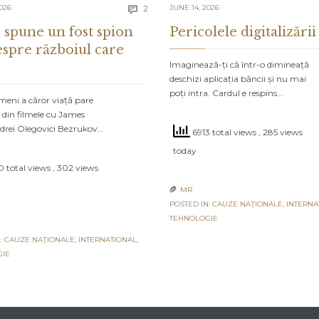
Comments
026
2
JUNE 14, 2026

 spune un fost spion
Pericolele digitalizării
espre războiul care
Imaginează-ți că într-o dimineață
deschizi aplicația băncii și nu mai
poți intra. Cardul e respins…
meni a căror viață pare
 din filmele cu James
drei Olegovici Bezrukov…
6913 total views
, 285 views
today
 total views
, 302 views
MR

POSTED IN:
CAUZE NAŢIONALE
,
INTERNA
TEHNOLOGIE
:
CAUZE NAŢIONALE
,
INTERNATIONAL
,
GIE