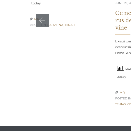
today
JUNE 21, 2
Ce ne
rus d
MR

POSTED IN:
CAUZE NAŢIONALE
vine
Există oa
desprinsă
Bond. An
6140
today
MR

POSTED IN
TEHNOLO