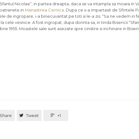
i “Sfantul Nicolae”, in partea dreapta, daca se va intampla sa moara in V
 batranete in
Manastirea Cernica
. Dupa ce s-a impartasit de Sfintele Pa
ele de ingropare, i-a binecuvantat pe toti si le-a zis: “Sa ne vedem in f
 la cele vesnice. A fost ingropat, dupa dorinta sa, in tinda Bisericii “Sfan
e 1955. Moastele sale sunt asezate spre cinstire si inchinare in Biseri
Share

Tweet

+1