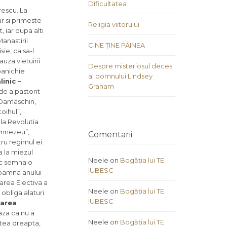
Dificultatea
rescu. La
r si primeste
Religia viitorului
 iar dupa alti
Manastirii
CINE ȚINE PÂINEA
sie, ca sa-l
uza vietuirii
Despre misteriosul deces
oanichie
al domnului Lindsey
linic –
Graham
nde a pastorit
, Damaschin,
toihul”,
e la Revolutia
umnezeu”,
Comentarii
ru regimul ei
a la miezul
Neele
on
Bogăția lui TE
nic semna o
IUBESC
 toamna anului
narea Electiva a
Neele
on
Bogăția lui TE
obliga alaturi
IUBESC
zarea
aza ca nu a
Neele
on
Bogăția lui TE
rtea dreapta,