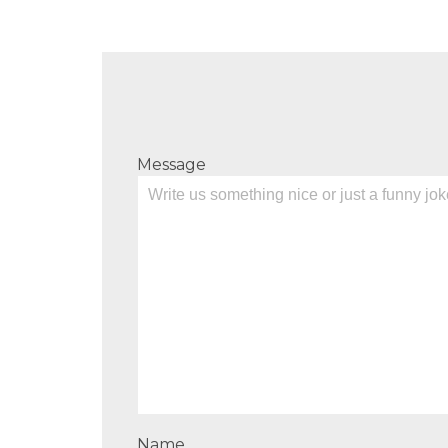
Message
Name