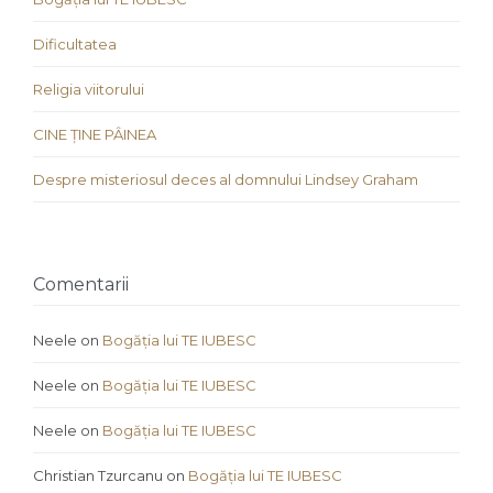
Dificultatea
Religia viitorului
CINE ȚINE PÂINEA
Despre misteriosul deces al domnului Lindsey Graham
Comentarii
Neele
on
Bogăția lui TE IUBESC
Neele
on
Bogăția lui TE IUBESC
Neele
on
Bogăția lui TE IUBESC
Christian Tzurcanu
on
Bogăția lui TE IUBESC