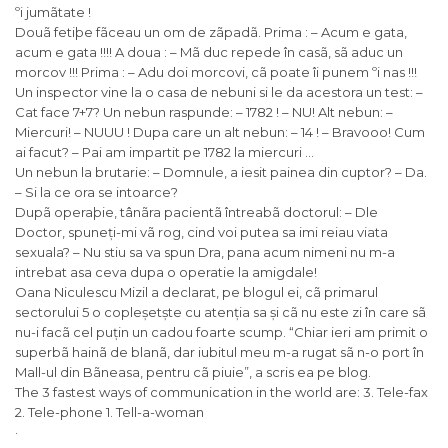
ºi jumãtate !
Douã fetiþe fãceau un om de zãpadã. Prima : – Acum e gata,
acum e gata !!!! A doua : – Mã duc repede în casã, sã aduc un
morcov !!! Prima : – Adu doi morcovi, cã poate îi punem ºi nas !!!
Un inspector vine la o casa de nebuni si le da acestora un test: –
Cat face 7+7? Un nebun raspunde: – 1782 ! – NU! Alt nebun: –
Miercuri! – NUUU ! Dupa care un alt nebun: – 14 ! – Bravooo! Cum
ai facut? – Pai am impartit pe 1782 la miercuri …
Un nebun la brutarie: – Domnule, a iesit painea din cuptor? – Da.
– Si la ce ora se intoarce?
Dupã operaþie, tânãra pacientã întreabã doctorul: – Dle
Doctor, spuneți-mi vã rog, cind voi putea sa imi reiau viata
sexuala? – Nu stiu sa va spun Dra, pana acum nimeni nu m-a
intrebat asa ceva dupa o operatie la amigdale!
Oana Niculescu Mizil a declarat, pe blogul ei, cã primarul
sectorului 5 o copleșetște cu atenția sa și cã nu este zi în care sã
nu-i facã cel puțin un cadou foarte scump. “Chiar ieri am primit o
superbã hainã de blanã, dar iubitul meu m-a rugat sã n-o port în
Mall-ul din Bãneasa, pentru cã piuie”, a scris ea pe blog.
The 3 fastest ways of communication in the world are: 3. Tele-fax
2. Tele-phone 1. Tell-a-woman
·