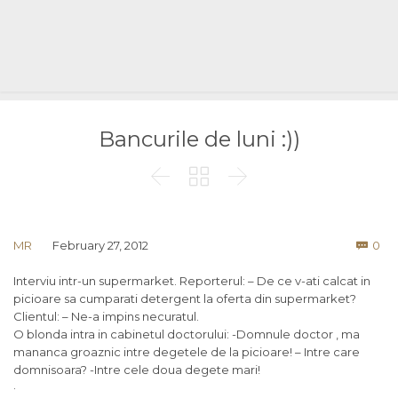
Bancurile de luni :))



Co
MR
February 27, 2012
0

Interviu intr-un supermarket. Reporterul: – De ce v-ati calcat in
picioare sa cumparati detergent la oferta din supermarket?
Clientul: – Ne-a impins necuratul.
O blonda intra in cabinetul doctorului: -Domnule doctor , ma
mananca groaznic intre degetele de la picioare! – Intre care
domnisoara? -Intre cele doua degete mari!
·