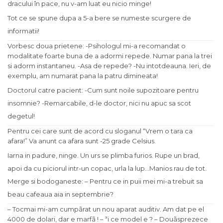
dracului în pace, nu v-am luat eu nicio minge!
Tot ce se spune dupa a 5-a bere se numeste scurgere de
informatii!
Vorbesc doua prietene: -Psihologul mi-a recomandat o
modalitate foarte buna de a adormi repede. Numar pana la trei
si adorm instantaneu. -Asa de repede? -Nu intotdeauna. Ieri, de
exemplu, am numarat pana la patru dimineata!
Doctorul catre pacient: -Cum sunt noile supozitoare pentru
insomnie? -Remarcabile, d-le doctor, nici nu apuc sa scot
degetul!
Pentru cei care sunt de acord cu sloganul “Vrem o tara ca
afara!” Va anunt ca afara sunt -25 grade Celsius.
Iarna in padure, ninge. Un urs se plimba furios. Rupe un brad,
apoi da cu piciorul intr-un copac, urla la lup…Manios rau de tot.
Merge si bodoganeste: – Pentru ce in puii mei mi-a trebuit sa
beau cafeaua aia in septembrie?
– Tocmai mi-am cumpãrat un nou aparat auditiv. Am dat pe el
4000 de dolari, dar e marfã ! – ªi ce model e ? – Douãsprezece