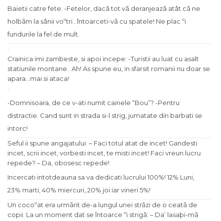
Baietii catre fete: -Fetelor, dacã tot vã deranjeazã atât cã ne
holbãm la sânii voºtri…întoarceti-vã cu spatele! Ne plac ºi
fundurile la fel de mult.
·
Crainica imi zambeste, si apoi incepe: -Turistii au luat cu asalt
statiunile montane.. Ah! As spune eu, in sfarsit romanii nu doar se
apara…mai si ataca!
·
-Domnisoara, de ce v-ati numit cainele “Bou”? -Pentru
distractie. Cand sunt in strada si-l strig, jumatate din barbati se
intorc!
Seful ii spune angajatului: – Faci totul atat de incet! Gandesti
incet, scrii incet, vorbesti incet, te misti incet! Faci vreun lucru
repede? – Da, obosesc repede!
Incercati intotdeauna sa va dedicati lucrului 100%! 12% Luni,
23% marti, 40% miercuri, 20% joi iar vineri 5%!
Un cocoºat era urmãrit de-a lungul unei strãzi de o ceatã de
copii. La un moment dat se întoarce ºi strigã: – Da’ lasaþi-mã