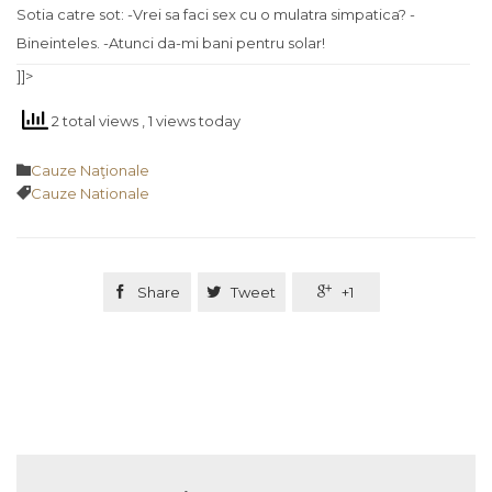
Sotia catre sot: -Vrei sa faci sex cu o mulatra simpatica? -
Bineinteles. -Atunci da-mi bani pentru solar!
]]>
2 total views
, 1 views today
Category

Cauze Naţionale
Tags

Cauze Nationale

Share

Tweet

+1