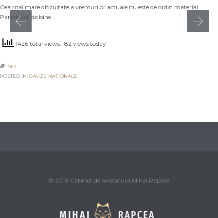
Cea mai mare dificultate a vremurilor actuale nu este de ordin material.
Paradoxal, de bine…
1426 total views
, 82 views today
MR

POSTED IN:
CAUZE NAŢIONALE
© 2018 Cabinet de avocatura Mihai Rapcea