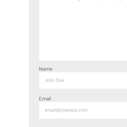
Name
Email