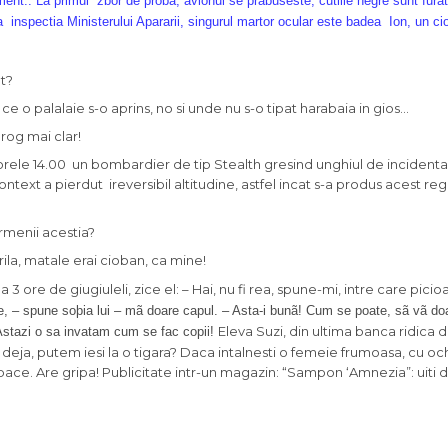
t.. La primul zbor de proba, avionul se prabuseste, cutiile negre sunt furate
a inspectia Ministerului Apararii, singurul martor ocular este badea Ion, un ci
at?
 o palalaie s-o aprins, no si unde nu s-o tipat harabaia in gios…
 rog mai clar!
a orele 14.00 un bombardier de tip Stealth gresind unghiul de incidenta
context a pierdut ireversibil altitudine, astfel incat s-a produs acest reg
ermenii acestia?
a, matale erai cioban, ca mine!
 3 ore de giugiuleli, zice el: – Hai, nu fi rea, spune-mi, intre care pici
e, – spune soþia lui – mã doare capul. – Asta-i bunã! Cum se poate, sã vã doa
Eleva Suzi, din ultima banca ridica 
– Astazi o sa invatam cum se fac copii!
eja, putem iesi la o tigara? Daca intalnesti o femeie frumoasa, cu ochi 
pace. Are gripa! Publicitate intr-un magazin: “Sampon ‘Amnezia”: uiti 