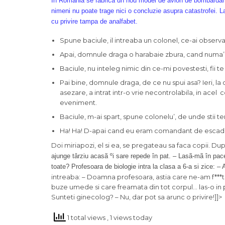
In Romania se fabrica un nou model de avion de bombardamen
nimeni nu poate trage nici o concluzie asupra catastrofei. L
cu privire tampa de analfabet.
Spune baciule, il intreaba un colonel, ce-ai observ
Apai, domnule draga o harabaie zbura, cand numa’ ce
Baciule, nu inteleg nimic din ce-mi povestesti, fii te
Pai bine, domnule draga, de ce nu spui asa? Ieri, l
asezare, a intrat intr-o vrie necontrolabila, in acel 
eveniment.
Baciule, m-ai spart, spune colonelu’, de unde stii t
Ha! Ha! D-apai cand eu eram comandant de escadril
Doi miriapozi, el si ea, se pregateau sa faca copii. Dupa
ajunge târziu acasã ºi sare repede în pat. – Lasã-mã în pac
toate? Profesoara de biologie intra la clasa a 6-a si zice: 
intreaba: – Doamna profesoara, astia care ne-am f***t d
buze umede si care freamata din tot corpul… las-o in 
Sunteti ginecolog? – Nu, dar pot sa arunc o privire!]]>
1 total views
, 1 views today