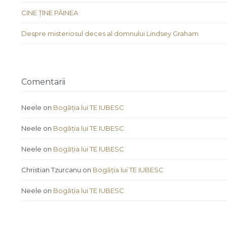
CINE ȚINE PÂINEA
Despre misteriosul deces al domnului Lindsey Graham
Comentarii
Neele
on
Bogăția lui TE IUBESC
Neele
on
Bogăția lui TE IUBESC
Neele
on
Bogăția lui TE IUBESC
Christian Tzurcanu
on
Bogăția lui TE IUBESC
Neele
on
Bogăția lui TE IUBESC