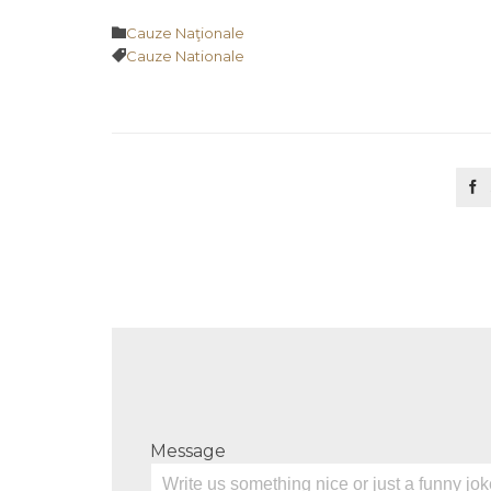
Category

Cauze Naţionale
Tags

Cauze Nationale

Message