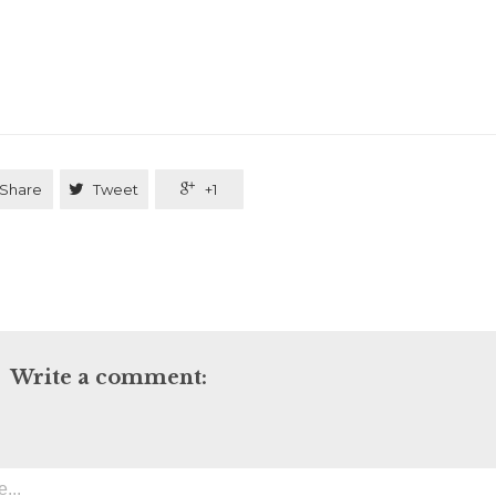
Share

Tweet

+1
Write a comment: