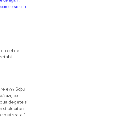
 de tigani,
oban ce se uita
 cu cel de
retabil
oare e???
Soþul
rã azi, pe
doua degete si
stralucitori,
de matreata!” –