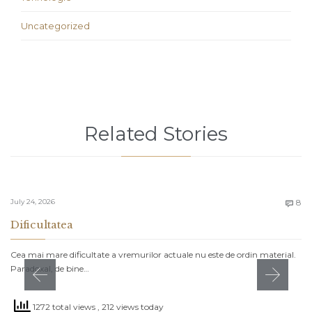
Uncategorized
Related Stories
C
July 24, 2026
8

Dificultatea
Cea mai mare dificultate a vremurilor actuale nu este de ordin material.
Paradoxal, de bine…
1272 total views
, 212 views today