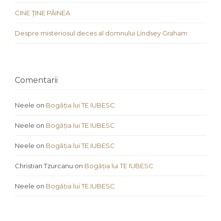
CINE ȚINE PÂINEA
Despre misteriosul deces al domnului Lindsey Graham
Comentarii
Neele
on
Bogăția lui TE IUBESC
Neele
on
Bogăția lui TE IUBESC
Neele
on
Bogăția lui TE IUBESC
Christian Tzurcanu
on
Bogăția lui TE IUBESC
Neele
on
Bogăția lui TE IUBESC