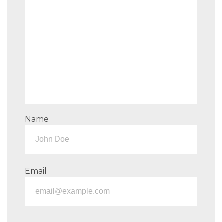
Name
Email