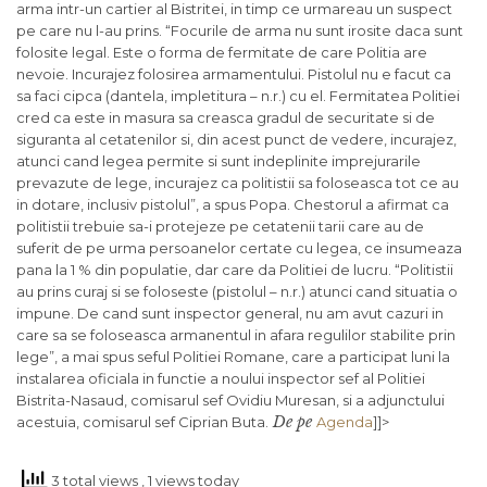
arma intr-un cartier al Bistritei, in timp ce urmareau un suspect
pe care nu l-au prins. “Focurile de arma nu sunt irosite daca sunt
folosite legal. Este o forma de fermitate de care Politia are
nevoie. Incurajez folosirea armamentului. Pistolul nu e facut ca
sa faci cipca (dantela, impletitura – n.r.) cu el. Fermitatea Politiei
cred ca este in masura sa creasca gradul de securitate si de
siguranta al cetatenilor si, din acest punct de vedere, incurajez,
atunci cand legea permite si sunt indeplinite imprejurarile
prevazute de lege, incurajez ca politistii sa foloseasca tot ce au
in dotare, inclusiv pistolul”, a spus Popa. Chestorul a afirmat ca
politistii trebuie sa-i protejeze pe cetatenii tarii care au de
suferit de pe urma persoanelor certate cu legea, ce insumeaza
pana la 1 % din populatie, dar care da Politiei de lucru. “Politistii
au prins curaj si se foloseste (pistolul – n.r.) atunci cand situatia o
impune. De cand sunt inspector general, nu am avut cazuri in
care sa se foloseasca armanentul in afara regulilor stabilite prin
lege”, a mai spus seful Politiei Romane, care a participat luni la
instalarea oficiala in functie a noului inspector sef al Politiei
Bistrita-Nasaud, comisarul sef Ovidiu Muresan, si a adjunctului
De pe
acestuia, comisarul sef Ciprian Buta.
Agenda
]]>
3 total views
, 1 views today