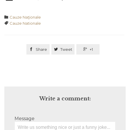
Category

Cauze Naţionale
Tags

Cauze Nationale

Share

Tweet

+1
Write a comment:
Message