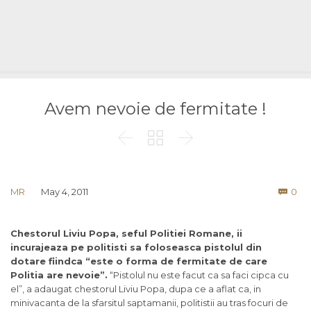
Avem nevoie de fermitate !



Co
MR
May 4, 2011
0

Chestorul Liviu Popa, seful Politiei Romane, ii
incurajeaza pe politisti sa foloseasca pistolul din
dotare fiindca “este o forma de fermitate de care
Politia are nevoie”.
“Pistolul nu este facut ca sa faci cipca cu
el”, a adaugat chestorul Liviu Popa, dupa ce a aflat ca, in
minivacanta de la sfarsitul saptamanii, politistii au tras focuri de