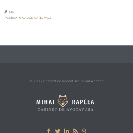
MR

POSTED IN:
CAUZE NAŢIONALE
© 2018 Cabinet de avocatura Mihai Rapcea




