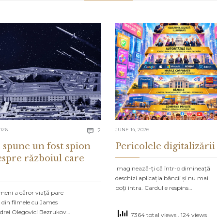
Comments
026
2
JUNE 14, 2026

 spune un fost spion
Pericolele digitalizării
espre războiul care
Imaginează-ți că într-o dimineață
deschizi aplicația băncii și nu mai
poți intra. Cardul e respins…
meni a căror viață pare
 din filmele cu James
drei Olegovici Bezrukov…
7364 total views
, 124 views