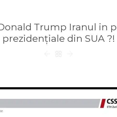
Donald Trump Iranul in p
prezidențiale din SUA ?!


