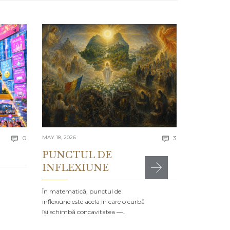
APRIL 13, 2026
Lecția 
Se spune că e
greșelile alto
timpul…
4980 t
Comments
Comments
today
0
MAY 18, 2026
3


PUNCTUL DE
INFLEXIUNE
MR

POSTED IN:
CA
În matematică, punctul de
inflexiune este acela în care o curbă
își schimbă concavitatea —…