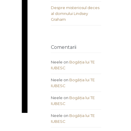
Despre misteriosul deces
al domnului Lindsey
Graham
Comentarii
Neele
on
Bogăția lui TE
IUBESC
Neele
on
Bogăția lui TE
IUBESC
Neele
on
Bogăția lui TE
IUBESC
Neele
on
Bogăția lui TE
IUBESC