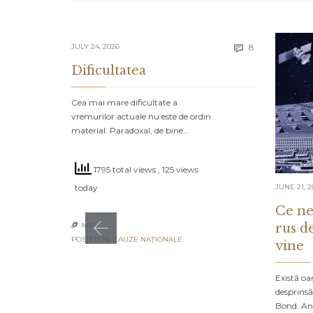
Comments
JULY 24, 2026
8

Dificultatea
Cea mai mare dificultate a
vremurilor actuale nu este de ordin
material. Paradoxal, de bine…
1795 total views
, 125 views
today
JUNE 21, 2
Ce ne
rus d
MR

POSTED IN:
CAUZE NAŢIONALE
vine
Există oa
desprinsă
Bond. An