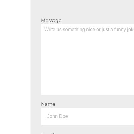
Message
Name