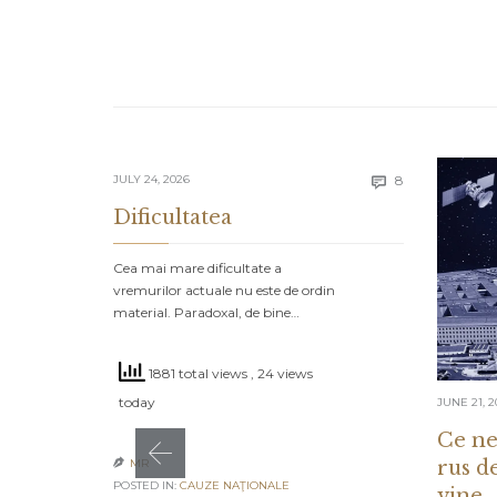
Comments
JULY 24, 2026
8

Dificultatea
Cea mai mare dificultate a
vremurilor actuale nu este de ordin
material. Paradoxal, de bine…
1881 total views
, 24 views
today
JUNE 21, 2
Ce ne
rus d
MR

POSTED IN:
CAUZE NAŢIONALE
vine