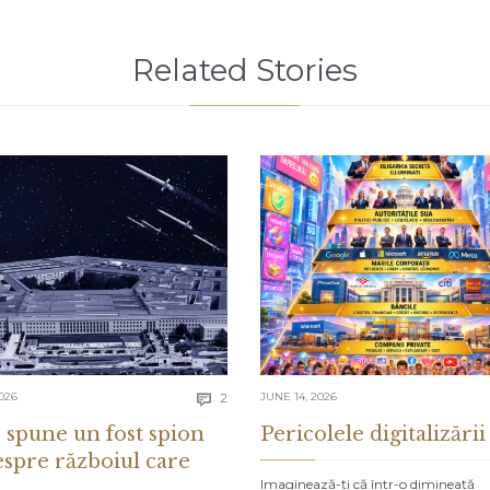
Related Stories
Comments
026
2
JUNE 14, 2026

 spune un fost spion
Pericolele digitalizării
espre războiul care
Imaginează-ți că într-o dimineață