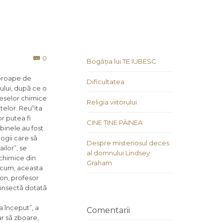
Comments
0

Bogăția lui TE IUBESC
aproape de
Dificultatea
ului, dupã ce o
ceselor chimice
Religia viitorului
telor. Reuºita
r putea fi
CINE ȚINE PÂINEA
lbinele au fost
ogii care sã
Despre misteriosul deces
ilor”, se
al domnului Lindsey
chimice din
Graham
 acum, aceasta
on, profesor
 insectã dotatã
a început”, a
Comentarii
ar sã zboare,