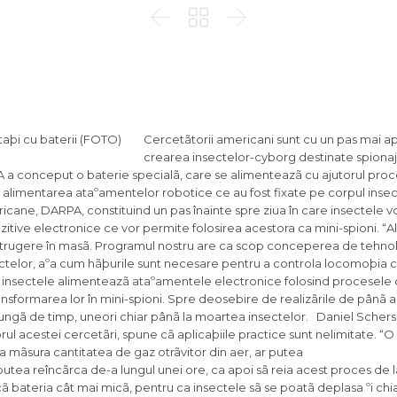



Cercetãtorii americani sunt cu un pas mai 
crearea insectelor-cyborg destinate spionaj
 a conceput o baterie specialã, care se alimenteazã cu ajutorul pro
e alimentarea ataºamentelor robotice ce au fost fixate pe corpul insec
cane, DARPA, constituind un pas înainte spre ziua în care insectele vo
ozitive electronice ce vor permite folosirea acestora ca mini-spioni. “A
istrugere în masã. Programul nostru are ca scop conceperea de tehnol
telor, aºa cum hãþurile sunt necesare pentru a controla locomoþia ca
e insectele alimenteazã ataºamentele electronice folosind procesele 
transformarea lor în mini-spioni. Spre deosebire de realizãrile de pânã
ungã de timp, uneori chiar pânã la moartea insectelor. Daniel Schers
l acestei cercetãri, spune cã aplicaþiile practice sunt nelimitate. “O
 mãsura cantitatea de gaz otrãvitor din aer, ar putea
putea reîncãrca de-a lungul unei ore, ca apoi sã reia acest proces de l
 bateria cât mai micã, pentru ca insectele sã se poatã deplasa ºi chi