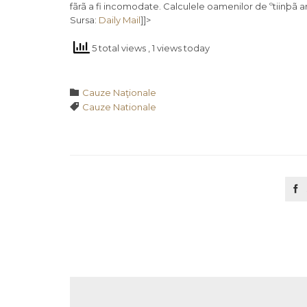
fãrã a fi incomodate. Calculele oamenilor de ºtiinþã 
Sursa:
Daily Mail
]]>
5 total views
, 1 views today
Category

Cauze Naţionale
Tags

Cauze Nationale
