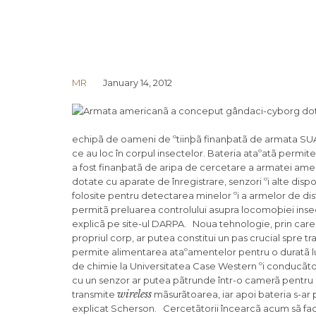
MR
January 14, 2012
echipã de oameni de ºtiinþã finanþatã de armata SUA
ce au loc în corpul insectelor. Bateria ataºatã permit
a fost finanþatã de aripa de cercetare a armatei ameri
dotate cu aparate de înregistrare, senzori ºi alte disp
folosite pentru detectarea minelor ºi a armelor de d
permitã preluarea controlului asupra locomoþiei insec
explicã pe site-ul DARPA. Noua tehnologie, prin car
propriul corp, ar putea constitui un pas crucial spre 
permite alimentarea ataºamentelor pentru o duratã l
de chimie la Universitatea Case Western ºi conducãtoru
cu un senzor ar putea pãtrunde într-o camerã pentru a
wireless
transmite
mãsurãtoarea, iar apoi bateria s-ar 
explicat Scherson. Cercetãtorii încearcã acum sã facã